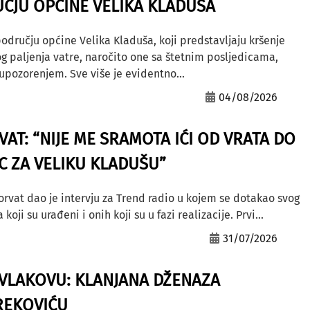
ČJU OPĆINE VELIKA KLADUŠA
odručju općine Velika Kladuša, koji predstavljaju kršenje
g paljenja vatre, naročito one sa štetnim posljedicama,
ozorenjem. Sve više je evidentno...
04/08/2026
AT: “NIJE ME SRAMOTA IĆI OD VRATA DO
AC ZA VELIKU KLADUŠU”
orvat dao je intervju za Trend radio u kojem se dotakao svog
ji su urađeni i onih koji su u fazi realizacije. Prvi...
31/07/2026
A VLAKOVU: KLANJANA DŽENAZA
REKOVIĆU