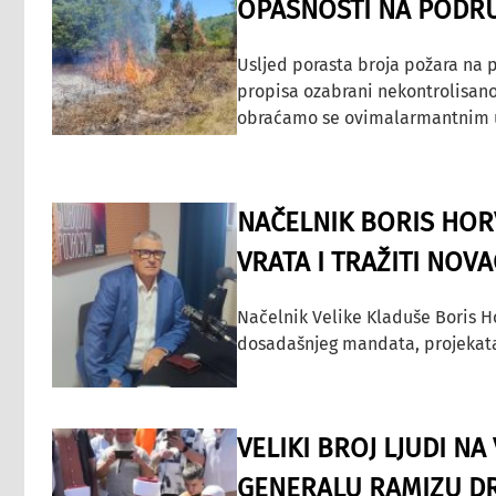
OPASNOSTI NA PODRU
Usljed porasta broja požara na p
propisa ozabrani nekontrolisano
obraćamo se ovimalarmantnim up
NAČELNIK BORIS HORV
VRATA I TRAŽITI NOV
Načelnik Velike Kladuše Boris H
dosadašnjeg mandata, projekata ko
VELIKI BROJ LJUDI N
GENERALU RAMIZU D