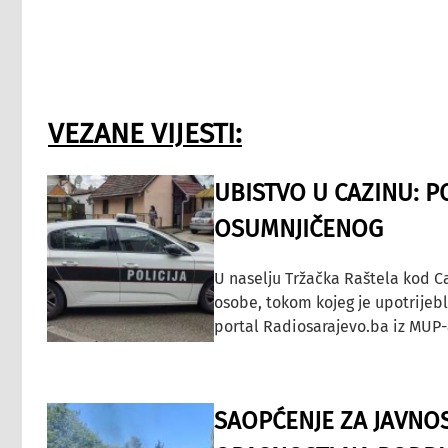
VEZANE VIJESTI:
UBISTVO U CAZINU: P
OSUMNJIČENOG
U naselju Tržačka Raštela kod C
osobe, tokom kojeg je upotrijeb
portal Radiosarajevo.ba iz MUP-
SAOPĆENJE ZA JAVNO