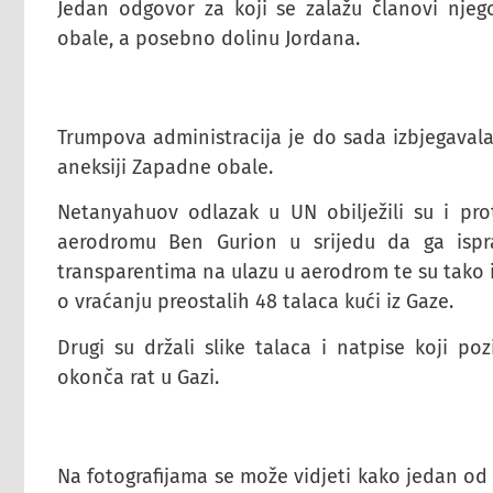
Jedan odgovor za koji se zalažu članovi njego
obale, a posebno dolinu Jordana.
Trumpova administracija je do sada izbjegavala
aneksiji Zapadne obale.
Netanyahuov odlazak u UN obilježili su i pro
aerodromu Ben Gurion u srijedu da ga ispra
transparentima na ulazu u aerodrom te su tako iz
o vraćanju preostalih 48 talaca kući iz Gaze.
Drugi su držali slike talaca i natpise koji p
okonča rat u Gazi.
Na fotografijama se može vidjeti kako jedan od 