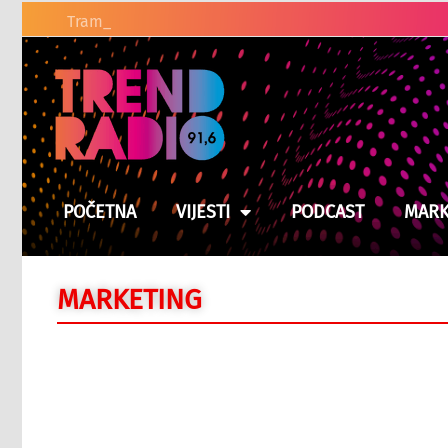
Tramp pred najtežom odluko
POČETNA
VIJESTI
PODCAST
MARK
MARKETING