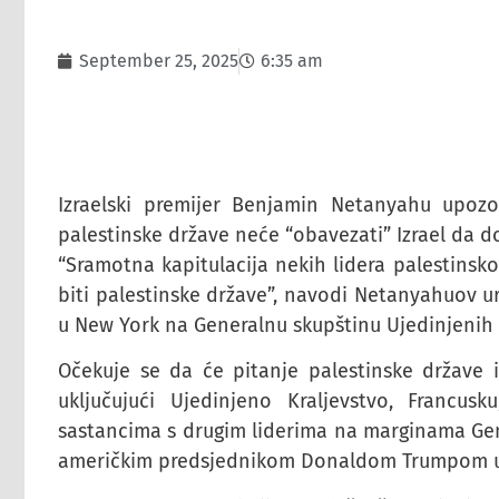
September 25, 2025
6:35 am
Izraelski premijer Benjamin Netanyahu upoz
palestinske države neće “obavezati” Izrael da d
“Sramotna kapitulacija nekih lidera palestinsko
biti palestinske države”, navodi Netanyahuov 
u New York na Generalnu skupštinu Ujedinjenih
Očekuje se da će pitanje palestinske države 
uključujući Ujedinjeno Kraljevstvo, Francus
sastancima s drugim liderima na marginama Gen
američkim predsjednikom Donaldom Trumpom u 