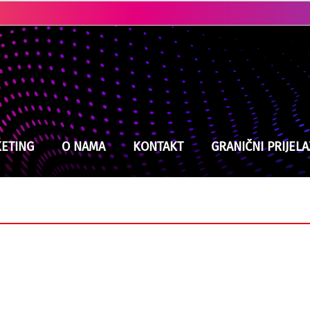
Kladuški vatrogasci na izmaku snaga, jučer intervenisali devet puta
ETING
O NAMA
KONTAKT
GRANIČNI PRIJELA