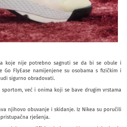
za koje nije potrebno sagnuti se da bi se obule i
ike Go FlyEase namijenjene su osobama s fizičkim i
judi sigurno obradovati.
 sportom, već i onima koji se bave drugim vrstama
va njihovo obuvanje i skidanje. Iz Nikea su poručili
 pristupačna rješenja.