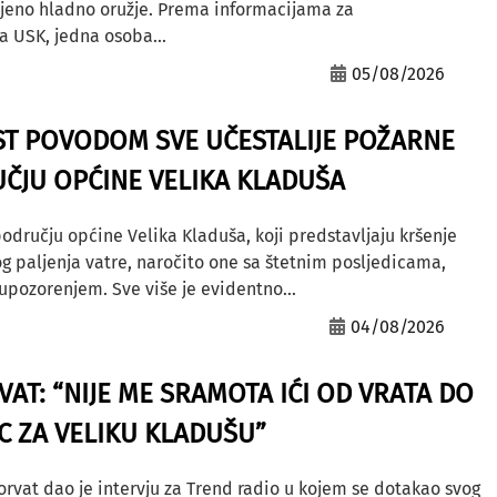
ljeno hladno oružje. Prema informacijama za
a USK, jedna osoba...
05/08/2026
ST POVODOM SVE UČESTALIJE POŽARNE
ČJU OPĆINE VELIKA KLADUŠA
odručju općine Velika Kladuša, koji predstavljaju kršenje
g paljenja vatre, naročito one sa štetnim posljedicama,
ozorenjem. Sve više je evidentno...
04/08/2026
AT: “NIJE ME SRAMOTA IĆI OD VRATA DO
AC ZA VELIKU KLADUŠU”
orvat dao je intervju za Trend radio u kojem se dotakao svog