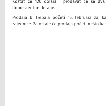
Koštat će 120 dolara i prodavat će se dva
flourescentne detalje.
Prodaja bi trebala početi 15. februara za, 
zajednice. Za ostale će prodaja početi nešto kas