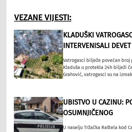
VEZANE VIJESTI:
KLADUŠKI VATROGASC
INTERVENISALI DEVET
Vatrogasci bilježe povećan broj
Kladuša u protekla 24h bilježi č
Grahović, vatrogasci su na izmak
UBISTVO U CAZINU: P
OSUMNJIČENOG
U naselju Tržačka Raštela kod C