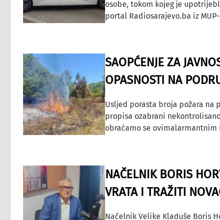
osobe, tokom kojeg je upotrijeb
portal Radiosarajevo.ba iz MUP-
SAOPĆENJE ZA JAVNO
OPASNOSTI NA PODRU
Usljed porasta broja požara na p
propisa ozabrani nekontrolisano
obraćamo se ovimalarmantnim up
NAČELNIK BORIS HORV
VRATA I TRAŽITI NOV
Načelnik Velike Kladuše Boris H