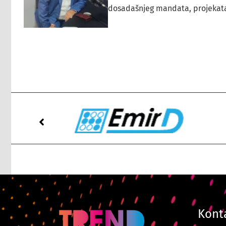
dosadašnjeg mandata, projekata ko
Kont