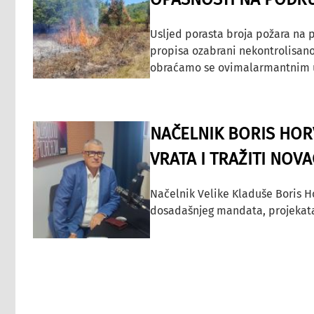
Usljed porasta broja požara na p
propisa ozabrani nekontrolisano
obraćamo se ovimalarmantnim up
NAČELNIK BORIS HORV
VRATA I TRAŽITI NOV
Načelnik Velike Kladuše Boris H
dosadašnjeg mandata, projekata ko