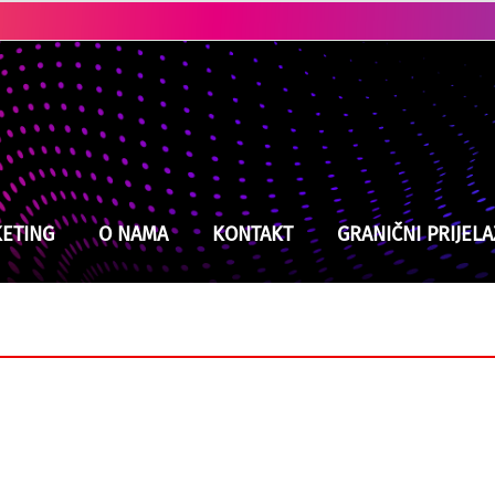
Ubistvo u Cazinu: Policija brzo locirala i uhapsila osumnjičenog
ETING
O NAMA
KONTAKT
GRANIČNI PRIJELA