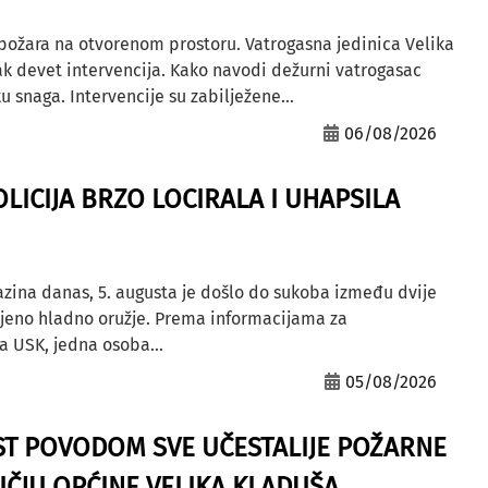
 požara na otvorenom prostoru. Vatrogasna jedinica Velika
ak devet intervencija. Kako navodi dežurni vatrogasac
u snaga. Intervencije su zabilježene...
06/08/2026
OLICIJA BRZO LOCIRALA I UHAPSILA
azina danas, 5. augusta je došlo do sukoba između dvije
ljeno hladno oružje. Prema informacijama za
a USK, jedna osoba...
05/08/2026
ST POVODOM SVE UČESTALIJE POŽARNE
ČJU OPĆINE VELIKA KLADUŠA