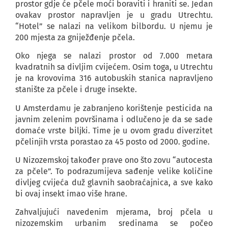
prostor gdje će pčele moći boraviti i hraniti se. Jedan
ovakav prostor napravljen je u gradu Utrechtu.
“Hotel” se nalazi na velikom bilbordu. U njemu je
200 mjesta za gniježđenje pčela.
Oko njega se nalazi prostor od 7.000 metara
kvadratnih sa divljim cvijećem. Osim toga, u Utrechtu
je na krovovima 316 autobuskih stanica napravljeno
stanište za pčele i druge insekte.
U Amsterdamu je zabranjeno korištenje pesticida na
javnim zelenim površinama i odlučeno je da se sade
domaće vrste biljki. Time je u ovom gradu diverzitet
pčelinjih vrsta porastao za 45 posto od 2000. godine.
U Nizozemskoj također prave ono što zovu “autocesta
za pčele”. To podrazumijeva sađenje velike količine
divljeg cvijeća duž glavnih saobraćajnica, a sve kako
bi ovaj insekt imao više hrane.
Zahvaljujući navedenim mjerama, broj pčela u
nizozemskim urbanim sredinama se počeo