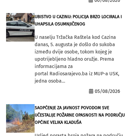
06/08/2026
UBISTVO U CAZINU: POLICIJA BRZO LOCIRALA I
UHAPSILA OSUMNJIČENOG
U naselju Tržačka Raštela kod Cazina
danas, 5. augusta je došlo do sukoba
između dvije osobe, tokom kojeg je
upotrijebljeno hladno oružje. Prema
informacijama za
portal Radiosarajevo.ba iz MUP-a USK,
jedna osoba...
05/08/2026
SAOPĆENJE ZA JAVNOST POVODOM SVE
UČESTALIJE POŽARNE OPASNOSTI NA PODRUČJU
OPĆINE VELIKA KLADUŠA
Usljed porasta broja požara na području