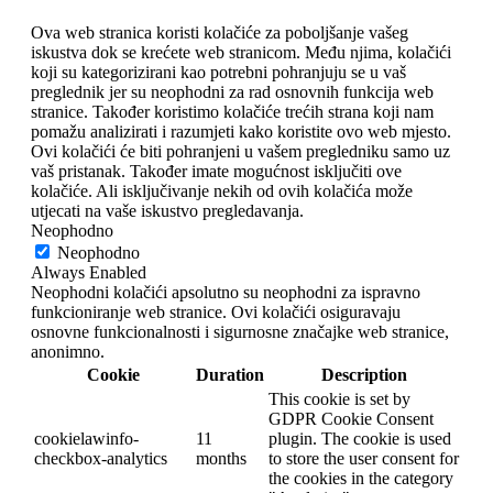
Ova web stranica koristi kolačiće za poboljšanje vašeg
iskustva dok se krećete web stranicom. Među njima, kolačići
koji su kategorizirani kao potrebni pohranjuju se u vaš
preglednik jer su neophodni za rad osnovnih funkcija web
stranice. Također koristimo kolačiće trećih strana koji nam
pomažu analizirati i razumjeti kako koristite ovo web mjesto.
Ovi kolačići će biti pohranjeni u vašem pregledniku samo uz
vaš pristanak. Također imate mogućnost isključiti ove
kolačiće. Ali isključivanje nekih od ovih kolačića može
utjecati na vaše iskustvo pregledavanja.
Neophodno
Neophodno
Always Enabled
Neophodni kolačići apsolutno su neophodni za ispravno
funkcioniranje web stranice. Ovi kolačići osiguravaju
osnovne funkcionalnosti i sigurnosne značajke web stranice,
anonimno.
Cookie
Duration
Description
This cookie is set by
GDPR Cookie Consent
cookielawinfo-
11
plugin. The cookie is used
checkbox-analytics
months
to store the user consent for
the cookies in the category