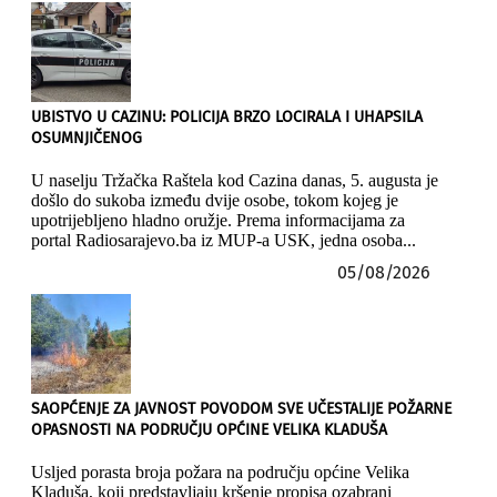
UBISTVO U CAZINU: POLICIJA BRZO LOCIRALA I UHAPSILA
OSUMNJIČENOG
U naselju Tržačka Raštela kod Cazina danas, 5. augusta je
došlo do sukoba između dvije osobe, tokom kojeg je
upotrijebljeno hladno oružje. Prema informacijama za
portal Radiosarajevo.ba iz MUP-a USK, jedna osoba...
05/08/2026
SAOPĆENJE ZA JAVNOST POVODOM SVE UČESTALIJE POŽARNE
OPASNOSTI NA PODRUČJU OPĆINE VELIKA KLADUŠA
Usljed porasta broja požara na području općine Velika
Kladuša, koji predstavljaju kršenje propisa ozabrani