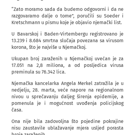
“Zato moramo sada da budemo odgovorni i da ne
razgovaramo dalje o tome”, poručili su Soeder i
Kretschmann u pismu koje je objavio njemački list.
U Bavarskoj i Baden-Virtembergu registrovano je
13.239 i 8.684 smrtna slučaja povezana sa virusom
korona, što je najviše u Njemačkoj.
Ukupan broj zaraženih u Njemačkoj uvećan je za
17.051 na 2,8 miliona, a od posljedica virusa
preminula su 76.342 lica.
Njemačka kancelarka Angela Merkel zatražila je u
nedjelju, 28. marta, veće napore na regionalnom
nivou u sprečavanju daljeg širenja epidemije, a
pomenula je i mogućnost uvođenja policijskog
časa.
Ona nije bila zadovoljna što pojedine pokrajine
nisu zaustavile ublažavanje mjera usljed porasta
broja zaraženih.