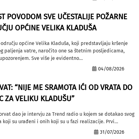
ST POVODOM SVE UČESTALIJE POŽARNE
ČJU OPĆINE VELIKA KLADUŠA
odručju općine Velika Kladuša, koji predstavljaju kršenje
g paljenja vatre, naročito one sa štetnim posljedicama,
ozorenjem. Sve više je evidentno...
04/08/2026
AT: “NIJE ME SRAMOTA IĆI OD VRATA DO
AC ZA VELIKU KLADUŠU”
orvat dao je intervju za Trend radio u kojem se dotakao svog
ji su urađeni i onih koji su u fazi realizacije. Prvi...
31/07/2026