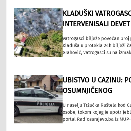
KLADUŠKI VATROGASC
INTERVENISALI DEVET
Vatrogasci bilježe povećan broj
Kladuša u protekla 24h bilježi č
Grahović, vatrogasci su na izmak
UBISTVO U CAZINU: P
OSUMNJIČENOG
U naselju Tržačka Raštela kod C
osobe, tokom kojeg je upotrijeb
portal Radiosarajevo.ba iz MUP-