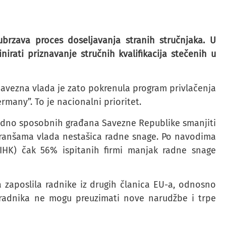
brzava proces doseljavanja stranih stručnjaka. U
rati priznavanje stručnih kvalifikacija stečenih u
avezna vlada je zato pokrenula program privlačenja
many”. To je nacionalni prioritet.
 radno sposobnih građana Savezne Republike smanjiti
 branšama vlada nestašica radne snage. Po navodima
DIHK) čak 56% ispitanih firmi manjak radne snage
 zaposlila radnike iz drugih članica EU-a, odnosno
 radnika ne mogu preuzimati nove narudžbe i trpe