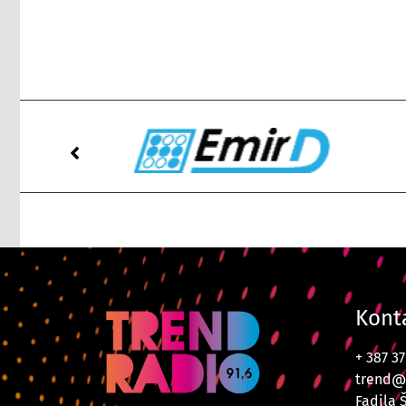
Kont
+ 387 3
trend@
Fadila 