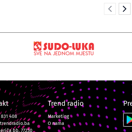
akt
Trend radio
Pr
7 831 408
Marketing
trendradio.ba
O nama
Šeriča bb, 77230