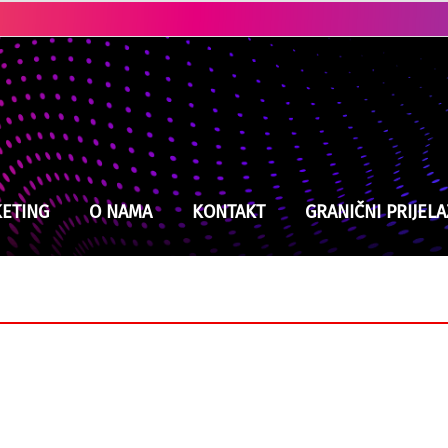
Ubistvo u Cazinu: Policija brzo locirala i uhapsila osumnjičenog
ETING
O NAMA
KONTAKT
GRANIČNI PRIJELA