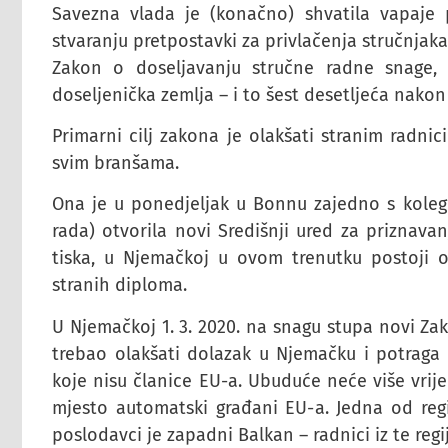
Savezna vlada je (konačno) shvatila vapaje 
stvaranju pretpostavki za privlačenja stručnjak
Zakon o doseljavanju stručne radne snage,
doseljenička zemlja – i to šest desetljeća nakon
Primarni cilj zakona je olakšati stranim radnic
svim branšama.
Ona je u ponedjeljak u Bonnu zajedno s koleg
rada) otvorila novi Središnji ured za priznavan
tiska, u Njemačkoj u ovom trenutku postoji o
stranih diploma.
U Njemačkoj 1. 3. 2020. na snagu stupa novi Za
trebao olakšati dolazak u Njemačku i potraga 
koje nisu članice EU-a. Ubuduće neće više vrij
mjesto automatski građani EU-a. Jedna od regij
poslodavci je zapadni Balkan – radnici iz te regi