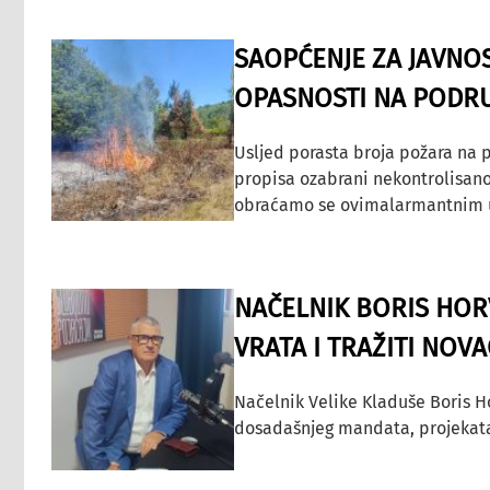
SAOPĆENJE ZA JAVNO
OPASNOSTI NA PODRU
Usljed porasta broja požara na p
propisa ozabrani nekontrolisano
obraćamo se ovimalarmantnim up
NAČELNIK BORIS HORV
VRATA I TRAŽITI NOV
Načelnik Velike Kladuše Boris H
dosadašnjeg mandata, projekata ko