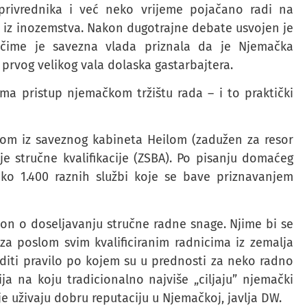
privrednika i već neko vrijeme pojačano radi na
a iz inozemstva. Nakon dugotrajne debate usvojen je
 čime je savezna vlada priznala da je Njemačka
 prvog velikog vala dolaska gastarbajtera.
ima pristup njemačkom tržištu rada – i to praktički
om iz saveznog kabineta Heilom (zadužen za resor
je stručne kvalifikacije (ZSBA). Po pisanju domaćeg
ko 1.400 raznih službi koje se bave priznavanjem
kon o doseljavanju stručne radne snage. Njime bi se
za poslom svim kvalificiranim radnicima iz zemalja
editi pravilo po kojem su u prednosti za neko radno
a na koju tradicionalno najviše „ciljaju” njemački
je uživaju dobru reputaciju u Njemačkoj, javlja DW.