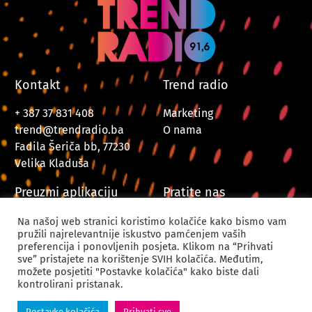
Kontakt
Trend radio
+ 387 37 831 408
Marketing
trend@trendradio.ba
O nama
Fadila Šeriča bb, 77230
Velika Kladuša
Preuzmi aplikaciju
Pratite nas
Na našoj web stranici koristimo kolačiće kako bismo vam
pružili najrelevantnije iskustvo pamćenjem vaših
preferencija i ponovljenih posjeta. Klikom na “Prihvati
sve” pristajete na korištenje SVIH kolačića. Međutim,
možete posjetiti "Postavke kolačića" kako biste dali
kontrolirani pristanak.
© 2024. Trend Radio Velika Kladuša. Sva prava zadržana.
Postavke kolačića
Prihvati sve