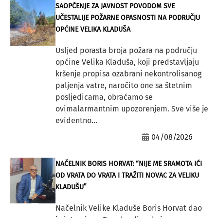
SAOPĆENJE ZA JAVNOST POVODOM SVE
UČESTALIJE POŽARNE OPASNOSTI NA PODRUČJU
OPĆINE VELIKA KLADUŠA
Usljed porasta broja požara na području
općine Velika Kladuša, koji predstavljaju
kršenje propisa ozabrani nekontrolisanog
paljenja vatre, naročito one sa štetnim
posljedicama, obraćamo se
ovimalarmantnim upozorenjem. Sve više je
evidentno...
04/08/2026
NAČELNIK BORIS HORVAT: “NIJE ME SRAMOTA IĆI
OD VRATA DO VRATA I TRAŽITI NOVAC ZA VELIKU
KLADUŠU”
Načelnik Velike Kladuše Boris Horvat dao