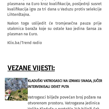
plasmana na Euro kroz kvalifikacije, posljednji susret
kvalifikacija igra za tri dana u Vaduzu protiv selekcije
Lihtenštajna.
Nakon toga uslijedit će tromjesečna pauza prije
utakmica baraža koje su ostale kao jedina šansa za
plasman na Euro.
Klix.ba/Trend radio
VEZANE VIJESTI:
KLADUŠKI VATROGASCI NA IZMAKU SNAGA, JUČER
INTERVENISALI DEVET PUTA
Vatrogasci bilježe povećan broj požara na
otvorenom prostoru. Vatrogasna jedinica
Velika Kladuša u protekla 24h bilježi čak