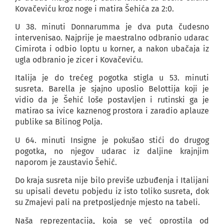
Kovačeviću kroz noge i matira Šehića za 2:0.
U 38. minuti Donnarumma je dva puta čudesno
intervenisao. Najprije je maestralno odbranio udarac
Cimirota i odbio loptu u korner, a nakon ubačaja iz
ugla odbranio je zicer i Kovačeviću.
Italija je do trećeg pogotka stigla u 53. minuti
susreta. Barella je sjajno uposlio Belottija koji je
vidio da je Šehić loše postavljen i rutinski ga je
matirao sa ivice kaznenog prostora i zaradio aplauze
publike sa Bilinog Polja.
U 64. minuti Insigne je pokušao stići do drugog
pogotka, no njegov udarac iz daljine krajnjim
naporom je zaustavio Šehić.
Do kraja susreta nije bilo previše uzbuđenja i Italijani
su upisali devetu pobjedu iz isto toliko susreta, dok
su Zmajevi pali na pretposljednje mjesto na tabeli.
Naša reprezentacija, koja se već oprostila od