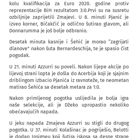
kolu kvalifikacija za Euro 2020. godine protiv
reprezentacije BiH rezultatom 3:0.Prvi su na susretu
ozbiljnije zaprijetili Zmajevi. U 8. minuti Pjanić je
izveo korner, Bičakčić je odlično šutirao glavom, ali
Donnarumma je još bolje odbranio.
Desetak minuta kasnije i Šehić je morao “zagrijati
dlanove” nakon šuta Bernardeschija, te je spasio čist
pogodak.
U 21. minuti Azzurri su poveli. Nakon lijepe akcije po
lijevoj strani lopta je došla do Acerbija koji je sjajnim
driblingom izbacio Pjanića iz ravnoteže, te neometan
matirao Šehića sa desetak metara za 1:0.
Nakon primljenog pogotka uslijedila je bolja igra
naše selekcije, ali je Džeko upropastio nekoliko
obećavajućih napada.
U jeku napada Zmajeva Azzurri su stigli do drugog
pogotka. U 37. minuti Kolašinac je pogriješio, Belotti
je dodao Insigneu koji šutira iskosa sa desne strane