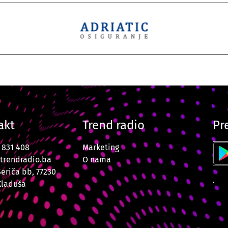
akt
Trend radio
Pr
7 831 408
Marketing
trendradio.ba
O nama
Šeriča bb, 77230
Kladuša