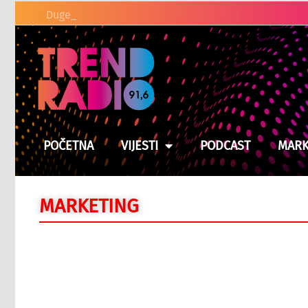
Duge kolone vozila na graničn
POČETNA
VIJESTI
PODCAST
MARK
MARKETING