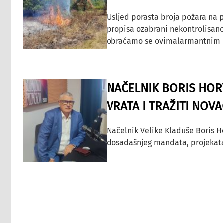
Usljed porasta broja požara na p
propisa ozabrani nekontrolisano
obraćamo se ovimalarmantnim up
NAČELNIK BORIS HORV
VRATA I TRAŽITI NOV
Načelnik Velike Kladuše Boris H
dosadašnjeg mandata, projekata ko