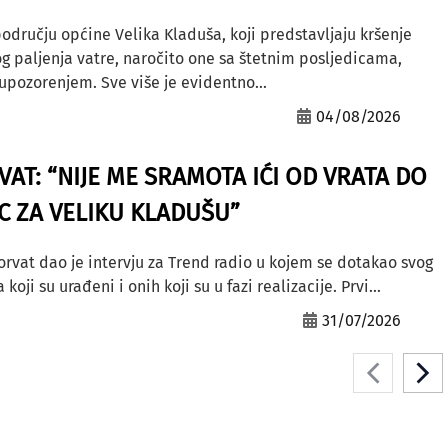
odručju općine Velika Kladuša, koji predstavljaju kršenje
g paljenja vatre, naročito one sa štetnim posljedicama,
ozorenjem. Sve više je evidentno...
04/08/2026
AT: “NIJE ME SRAMOTA IĆI OD VRATA DO
AC ZA VELIKU KLADUŠU”
orvat dao je intervju za Trend radio u kojem se dotakao svog
ji su urađeni i onih koji su u fazi realizacije. Prvi...
31/07/2026