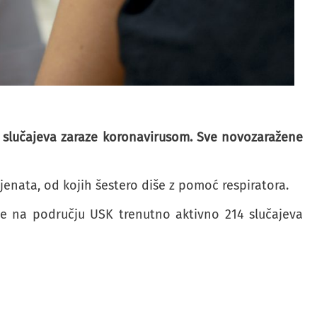
h slučajeva zaraze koronavirusom. Sve novozaražene
ijenata, od kojih šestero diše z pomoć respiratora.
 je na području USK trenutno aktivno 214 slučajeva