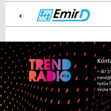
Kont
+ 387 3
trend@
Fadila 
Velika 