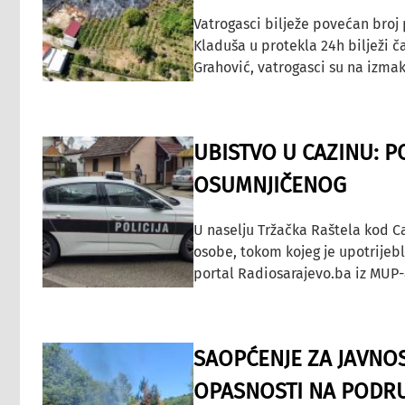
Vatrogasci bilježe povećan broj
Kladuša u protekla 24h bilježi č
Grahović, vatrogasci su na izmak
UBISTVO U CAZINU: P
OSUMNJIČENOG
U naselju Tržačka Raštela kod C
osobe, tokom kojeg je upotrijeb
portal Radiosarajevo.ba iz MUP-
SAOPĆENJE ZA JAVNO
OPASNOSTI NA PODRU