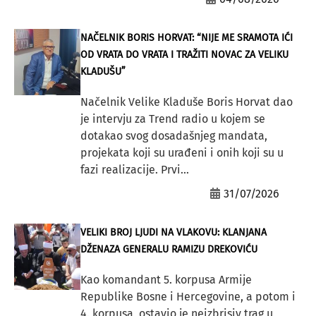
NAČELNIK BORIS HORVAT: “NIJE ME SRAMOTA IĆI
OD VRATA DO VRATA I TRAŽITI NOVAC ZA VELIKU
KLADUŠU”
Načelnik Velike Kladuše Boris Horvat dao
je intervju za Trend radio u kojem se
dotakao svog dosadašnjeg mandata,
projekata koji su urađeni i onih koji su u
fazi realizacije. Prvi...
31/07/2026
VELIKI BROJ LJUDI NA VLAKOVU: KLANJANA
DŽENAZA GENERALU RAMIZU DREKOVIĆU
Kao komandant 5. korpusa Armije
Republike Bosne i Hercegovine, a potom i
4. korpusa, ostavio je neizbrisiv trag u