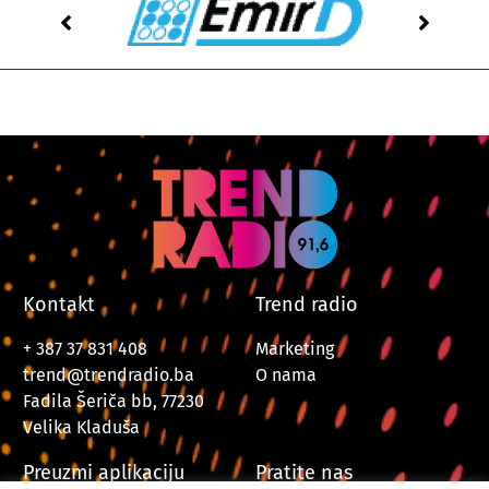
Kontakt
Trend radio
+ 387 37 831 408
Marketing
trend@trendradio.ba
O nama
Fadila Šeriča bb, 77230
Velika Kladuša
Preuzmi aplikaciju
Pratite nas