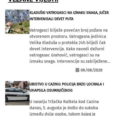
KLADUŠKI VATROGASCI NA IZMAKU SNAGA, JUČER
INTERVENISALI DEVET PUTA
Vatrogasci bilježe povećan broj požara na
otvorenom prostoru. Vatrogasna jedinica
Velika Kladuša u protekla 24h bilježi čak
devet intervencija. Kako navodi dežurni
vatrogasac Grahović, vatrogasci su na
izmaku snaga. Intervencije su zabilježene...
06/08/2026
UBISTVO U CAZINU: POLICIJA BRZO LOCIRALA I
UHAPSILA OSUMNJIČENOG
U naselju Tržačka Raštela kod Cazina
danas, 5. augusta je došlo do sukoba
između dvije osobe, tokom kojeg je