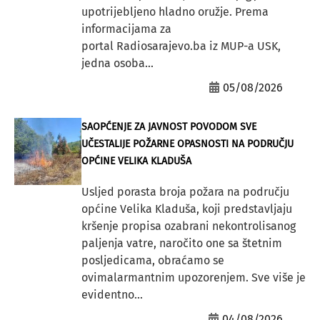
upotrijebljeno hladno oružje. Prema
informacijama za
portal Radiosarajevo.ba iz MUP-a USK,
jedna osoba...
05/08/2026
SAOPĆENJE ZA JAVNOST POVODOM SVE
UČESTALIJE POŽARNE OPASNOSTI NA PODRUČJU
OPĆINE VELIKA KLADUŠA
Usljed porasta broja požara na području
općine Velika Kladuša, koji predstavljaju
kršenje propisa ozabrani nekontrolisanog
paljenja vatre, naročito one sa štetnim
posljedicama, obraćamo se
ovimalarmantnim upozorenjem. Sve više je
evidentno...
04/08/2026