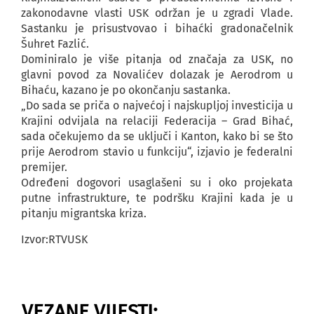
zakonodavne vlasti USK održan je u zgradi Vlade.
Sastanku je prisustvovao i bihaćki gradonačelnik
Šuhret Fazlić.
Dominiralo je više pitanja od značaja za USK, no
glavni povod za Novalićev dolazak je Aerodrom u
Bihaću, kazano je po okončanju sastanka.
„Do sada se priča o najvećoj i najskupljoj investicija u
Krajini odvijala na relaciji Federacija – Grad Bihać,
sada očekujemo da se uključi i Kanton, kako bi se što
prije Aerodrom stavio u funkciju“, izjavio je federalni
premijer.
Određeni dogovori usaglašeni su i oko projekata
putne infrastrukture, te podršku Krajini kada je u
pitanju migrantska kriza.
Izvor:RTVUSK
VEZANE VIJESTI: