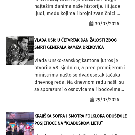
najtežim danima naše historije. Hiljade
ljudi, među kojima i brojni zvaničnici,...
30/07/2026
VLADA USK: U ČETVRTAK DAN ŽALOSTI ZBOG
SMRTI GENERALA RAMIZA DREKOVIĆA
Vlada Unsko-sanskog kantona jutros je
otvorila 48. sjednicu, a pred premijerom i
ministrima našlo se dvadesetak tačaka
dnevnog reda. Na dnevnom redu našli su
se sporazumi o osnovicama i bodovima...
29/07/2026
KRAJIŠKA SOFRA I SMOTRA FOLKLORA ODUŠEVILE
POSJETIOCE NA “KLADUŠKOM LJETU”