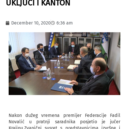
UKLJUČI I KANTON
December 10, 2020
6:36 am
Nakon dužeg vremena premijer Federacije Fadil
Novalić u pratnji saradnika posjetio je jučer
Krajinu.Zvanični susret s predstavnicima izvršne i