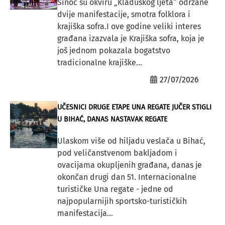
Sinoć su okviru „Kladuškog ljeta“ održane
dvije manifestacije, smotra folklora i
krajiška sofra.I ove godine veliki interes
građana izazvala je Krajiška sofra, koja je
još jednom pokazala bogatstvo
tradicionalne krajiške...
27/07/2026
UČESNICI DRUGE ETAPE UNA REGATE JUČER STIGLI
U BIHAĆ, DANAS NASTAVAK REGATE
Ulaskom više od hiljadu veslača u Bihać,
pod veličanstvenom bakljadom i
ovacijama okupljenih građana, danas je
okončan drugi dan 51. Internacionalne
turističke Una regate - jedne od
najpopularnijih sportsko-turističkih
manifestacija...