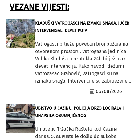
VEZANE VIJESTI:
KLADUŠKI VATROGASCI NA IZMAKU SNAGA, JUČER
INTERVENISALI DEVET PUTA
Vatrogasci bilježe povećan broj požara na
otvorenom prostoru. Vatrogasna jedinica
Velika Kladuša u protekla 24h bilježi čak
devet intervencija. Kako navodi dežurni
vatrogasac Grahović, vatrogasci su na
izmaku snaga. Intervencije su zabilježene...
06/08/2026
UBISTVO U CAZINU: POLICIJA BRZO LOCIRALA I
UHAPSILA OSUMNJIČENOG
U naselju Tržačka Raštela kod Cazina
danas, 5. augusta je došlo do sukoba