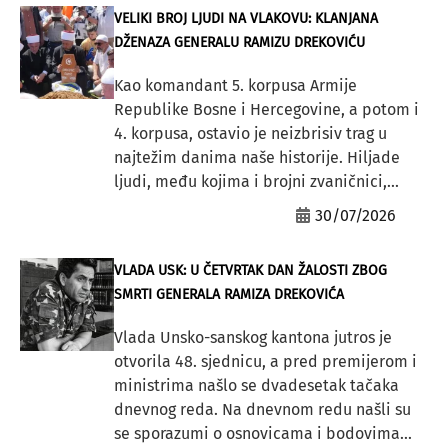
VELIKI BROJ LJUDI NA VLAKOVU: KLANJANA
DŽENAZA GENERALU RAMIZU DREKOVIĆU
Kao komandant 5. korpusa Armije
Republike Bosne i Hercegovine, a potom i
4. korpusa, ostavio je neizbrisiv trag u
najtežim danima naše historije. Hiljade
ljudi, među kojima i brojni zvaničnici,...
30/07/2026
VLADA USK: U ČETVRTAK DAN ŽALOSTI ZBOG
SMRTI GENERALA RAMIZA DREKOVIĆA
Vlada Unsko-sanskog kantona jutros je
otvorila 48. sjednicu, a pred premijerom i
ministrima našlo se dvadesetak tačaka
dnevnog reda. Na dnevnom redu našli su
se sporazumi o osnovicama i bodovima...