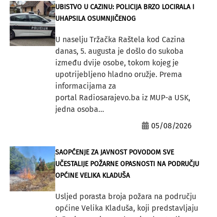
UBISTVO U CAZINU: POLICIJA BRZO LOCIRALA I
UHAPSILA OSUMNJIČENOG
U naselju Tržačka Raštela kod Cazina
danas, 5. augusta je došlo do sukoba
između dvije osobe, tokom kojeg je
upotrijebljeno hladno oružje. Prema
informacijama za
portal Radiosarajevo.ba iz MUP-a USK,
jedna osoba...
05/08/2026
SAOPĆENJE ZA JAVNOST POVODOM SVE
UČESTALIJE POŽARNE OPASNOSTI NA PODRUČJU
OPĆINE VELIKA KLADUŠA
Usljed porasta broja požara na području
općine Velika Kladuša, koji predstavljaju