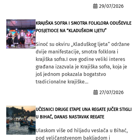
29/07/2026
KRAJIŠKA SOFRA I SMOTRA FOLKLORA ODUŠEVILE
POSJETIOCE NA “KLADUŠKOM LJETU”
Sinoć su okviru „Kladuškog ljeta“ održane
dvije manifestacije, smotra folklora i
krajiška sofra.I ove godine veliki interes
građana izazvala je Krajiška sofra, koja je
još jednom pokazala bogatstvo
tradicionalne krajiške...
27/07/2026
UČESNICI DRUGE ETAPE UNA REGATE JUČER STIGLI
U BIHAĆ, DANAS NASTAVAK REGATE
Ulaskom više od hiljadu veslača u Bihać,
pod veličanstvenom bakljadom i