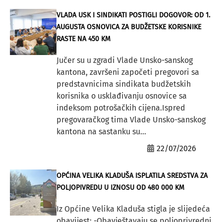
VLADA USK I SINDIKATI POSTIGLI DOGOVOR: OD 1.
AUGUSTA OSNOVICA ZA BUDŽETSKE KORISNIKE
RASTE NA 450 KM
Jučer su u zgradi Vlade Unsko-sanskog
kantona, završeni započeti pregovori sa
predstavnicima sindikata budžetskih
korisnika o usklađivanju osnovice sa
indeksom potrošačkih cijena.Ispred
pregovaračkog tima Vlade Unsko-sanskog
kantona na sastanku su...
22/07/2026
OPĆINA VELIKA KLADUŠA ISPLATILA SREDSTVA ZA
POLJOPIVREDU U IZNOSU OD 480 000 KM
Iz Općine Velika Kladuša stigla je slijedeća
obavijest: -Obavještavaju se poljoprivredni