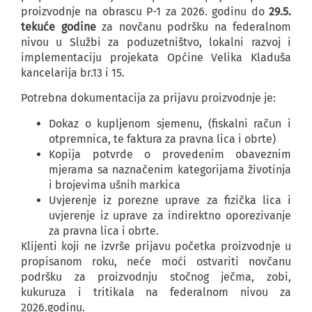
proizvodnje na obrascu P-1 za 2026. godinu do
29.5.
tekuće godine
za novčanu podršku na federalnom
nivou u Službi za poduzetništvo, lokalni razvoj i
implementaciju projekata Općine Velika Kladuša
kancelarija br.13 i 15.
Potrebna dokumentacija za prijavu proizvodnje je:
Dokaz o kupljenom sjemenu, (fiskalni račun i
otpremnica, te faktura za pravna lica i obrte)
Kopija potvrde o provedenim obaveznim
mjerama sa naznačenim kategorijama životinja
i brojevima ušnih markica
Uvjerenje iz porezne uprave za fizička lica i
uvjerenje iz uprave za indirektno oporezivanje
za pravna lica i obrte.
Klijenti koji ne izvrše prijavu početka proizvodnje u
propisanom roku, neće moći ostvariti novčanu
podršku za proizvodnju stočnog ječma, zobi,
kukuruza i tritikala na federalnom nivou za
2026.godinu.