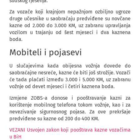
sudskog rješenja.
Za vozače koji krajnjom nepažnjom ozbiljno ugroze
druge učesnike u saobraćaju predviđene su novčane
kazne od 2.000 do 3.000 KM, uz zabranu upravljanja
vozilom u trajanju od šest mjeseci i dva kaznena
boda.
Mobiteli i pojasevi
U slučajevima kada obijesna vožnja dovede do
saobraćajne nesreće, kazne će biti još strožije. Vozači
će tada plaćati između 3.000 i 5.000 KM, uz zabranu
vožnje od devet mjeseci i četiri kaznena boda.
Izmjene ZOBS-a donose i pooštravanje kazni za
korištenje mobilnog telefona tokom vožnje, kao i za
nevezivanje sigurnosnog pojasa. Za ove prekršaje
predviđene su kazne od 200 do 400 KM.
VEZANI Usvojen zakon koji pooštrava kazne vozačima
u BiH