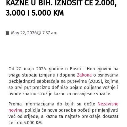
KAZNE U BIH. IZNOSIT ĆE 2.000,
3.000 I 5.000 KM
May 22, 2026
7:37 am
Od 27. maja 2026. godine u Bosni i Hercegovini na
snagu stupaju izmjene i dopune
Zakona
o osnovama
bezbjednosti saobraćaja na putevima (ZOBS), kojima
se prvi put precizno definiše pojam obijesne vožnje i
uvode znatno strožije kazne za nesavjesne vozače.
Prema informacijama do kojih su došle
Nezavisne
novine
, policija će nove odredbe početi primjenjivati
već od srijede, a kazne za najteže prekršaje dosezat
će i do 5.000 KM.