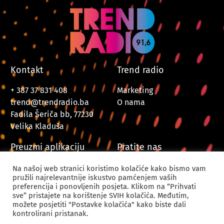
Kontakt
Trend radio
+ 387 37 831 408
Marketing
trend@trendradio.ba
O nama
Fadila Šeriča bb, 77230
Velika Kladuša
Preuzmi aplikaciju
Pratite nas
Na našoj web stranici koristimo kolačiće kako bismo vam
pružili najrelevantnije iskustvo pamćenjem vaših
preferencija i ponovljenih posjeta. Klikom na “Prihvati
sve” pristajete na korištenje SVIH kolačića. Međutim,
možete posjetiti "Postavke kolačića" kako biste dali
kontrolirani pristanak.
© 2024. Trend Radio Velika Kladuša. Sva prava zadržana.