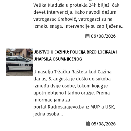
Velika Kladuša u protekla 24h bilježi čak
devet intervencija. Kako navodi dežurni
vatrogasac Grahović, vatrogasci su na
izmaku snaga. Intervencije su zabilježene...
06/08/2026
UBISTVO U CAZINU: POLICIJA BRZO LOCIRALA I
UHAPSILA OSUMNJIČENOG
U naselju Tržačka Raštela kod Cazina
danas, 5. augusta je došlo do sukoba
između dvije osobe, tokom kojeg je
upotrijebljeno hladno oružje. Prema
informacijama za
portal Radiosarajevo.ba iz MUP-a USK,
jedna osoba...
05/08/2026