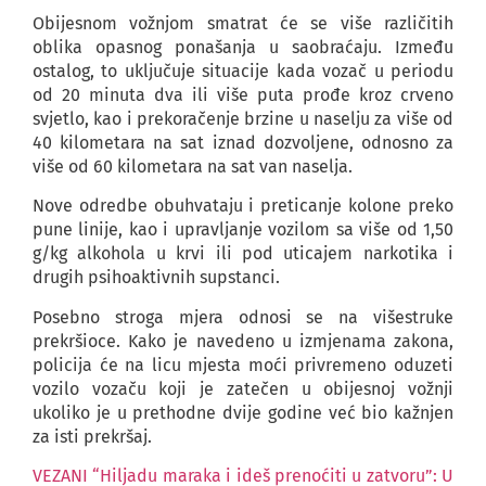
Obijesnom vožnjom smatrat će se više različitih
oblika opasnog ponašanja u saobraćaju. Između
ostalog, to uključuje situacije kada vozač u periodu
od 20 minuta dva ili više puta prođe kroz crveno
svjetlo, kao i prekoračenje brzine u naselju za više od
40 kilometara na sat iznad dozvoljene, odnosno za
više od 60 kilometara na sat van naselja.
Nove odredbe obuhvataju i preticanje kolone preko
pune linije, kao i upravljanje vozilom sa više od 1,50
g/kg alkohola u krvi ili pod uticajem narkotika i
drugih psihoaktivnih supstanci.
Posebno stroga mjera odnosi se na višestruke
prekršioce. Kako je navedeno u izmjenama zakona,
policija će na licu mjesta moći privremeno oduzeti
vozilo vozaču koji je zatečen u obijesnoj vožnji
ukoliko je u prethodne dvije godine već bio kažnjen
za isti prekršaj.
VEZANI “Hiljadu maraka i ideš prenoćiti u zatvoru”: U