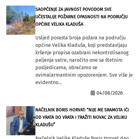
SAOPĆENJE ZA JAVNOST POVODOM SVE
UČESTALIJE POŽARNE OPASNOSTI NA PODRUČJU
OPĆINE VELIKA KLADUŠA
Usljed porasta broja požara na području
općine Velika Kladuša, koji predstavljaju
kršenje propisa ozabrani nekontrolisanog
paljenja vatre, naročito one sa štetnim
posljedicama, obraćamo se
ovimalarmantnim upozorenjem. Sve više je
evidentno...
04/08/2026
NAČELNIK BORIS HORVAT: “NIJE ME SRAMOTA IĆI
OD VRATA DO VRATA I TRAŽITI NOVAC ZA VELIKU
KLADUŠU”
Načelnik Velike Kladuše Boris Horvat dao