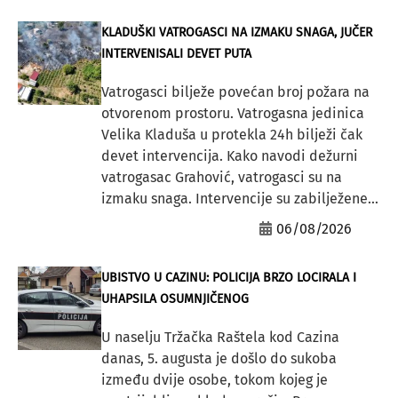
KLADUŠKI VATROGASCI NA IZMAKU SNAGA, JUČER
INTERVENISALI DEVET PUTA
Vatrogasci bilježe povećan broj požara na
otvorenom prostoru. Vatrogasna jedinica
Velika Kladuša u protekla 24h bilježi čak
devet intervencija. Kako navodi dežurni
vatrogasac Grahović, vatrogasci su na
izmaku snaga. Intervencije su zabilježene...
06/08/2026
UBISTVO U CAZINU: POLICIJA BRZO LOCIRALA I
UHAPSILA OSUMNJIČENOG
U naselju Tržačka Raštela kod Cazina
danas, 5. augusta je došlo do sukoba
između dvije osobe, tokom kojeg je