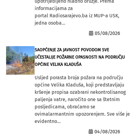
upotrijebljeno hladno oružje. Prema
informacijama za
portal Radiosarajevo.ba iz MUP-a USK,
jedna osoba...
05/08/2026
SAOPĆENJE ZA JAVNOST POVODOM SVE
UČESTALIJE POŽARNE OPASNOSTI NA PODRUČJU
OPĆINE VELIKA KLADUŠA
Usljed porasta broja požara na području
općine Velika Kladuša, koji predstavljaju
kršenje propisa ozabrani nekontrolisanog
paljenja vatre, naročito one sa štetnim
posljedicama, obraćamo se
ovimalarmantnim upozorenjem. Sve više je
evidentno...
04/08/2026