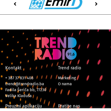
Kontakt
Trend radio
+ 387 37 831 408
Marketing
trend@trendradio.ba
O nama
Fadila Šeriča bb, 77230
Velika Kladuša
Preuzmi aplikaciju
Pratite nas