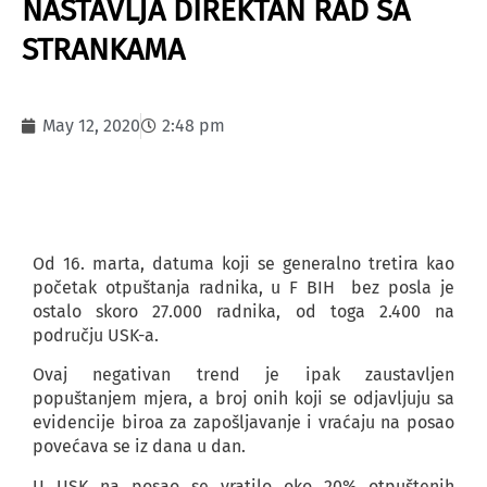
NASTAVLJA DIREKTAN RAD SA
STRANKAMA
May 12, 2020
2:48 pm
Od 16. marta, datuma koji se generalno tretira kao
početak otpuštanja radnika, u F BIH bez posla je
ostalo skoro 27.000 radnika, od toga 2.400 na
području USK-a.
Ovaj negativan trend je ipak zaustavljen
popuštanjem mjera, a broj onih koji se odjavljuju sa
evidencije biroa za zapošljavanje i vraćaju na posao
povećava se iz dana u dan.
U USK na posao se vratilo oko 20% otpuštenih