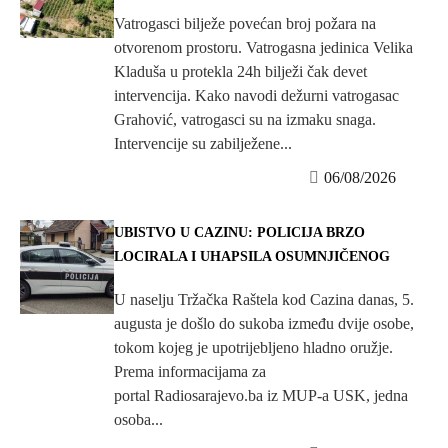
Vatrogasci bilježe povećan broj požara na
otvorenom prostoru. Vatrogasna jedinica Velika
Kladuša u protekla 24h bilježi čak devet
intervencija. Kako navodi dežurni vatrogasac
Grahović, vatrogasci su na izmaku snaga.
Intervencije su zabilježene...
06/08/2026
UBISTVO U CAZINU: POLICIJA BRZO
LOCIRALA I UHAPSILA OSUMNJIČENOG
U naselju Tržačka Raštela kod Cazina danas, 5.
augusta je došlo do sukoba između dvije osobe,
tokom kojeg je upotrijebljeno hladno oružje.
Prema informacijama za
portal Radiosarajevo.ba iz MUP-a USK, jedna
osoba...