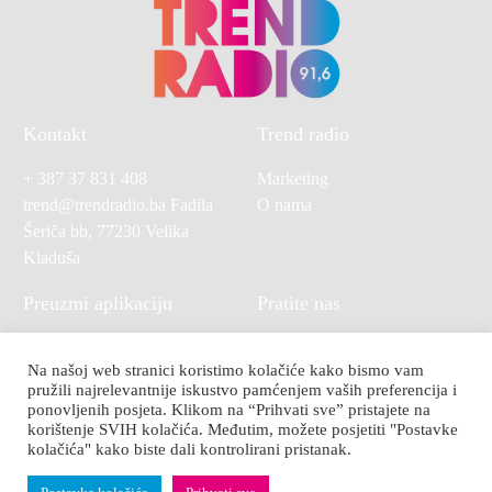
Kontakt
Trend radio
+ 387 37 831 408
Marketing
trend@trendradio.ba
Fadila
O nama
Šeriča bb, 77230 Velika
Kladuša
Preuzmi aplikaciju
Pratite nas
Na našoj web stranici koristimo kolačiće kako bismo vam
pružili najrelevantnije iskustvo pamćenjem vaših preferencija i
ponovljenih posjeta. Klikom na “Prihvati sve” pristajete na
korištenje SVIH kolačića. Međutim, možete posjetiti "Postavke
kolačića" kako biste dali kontrolirani pristanak.
© 2024. Trend Radio Velika Kladuša. Sva prava zadržana. Powered