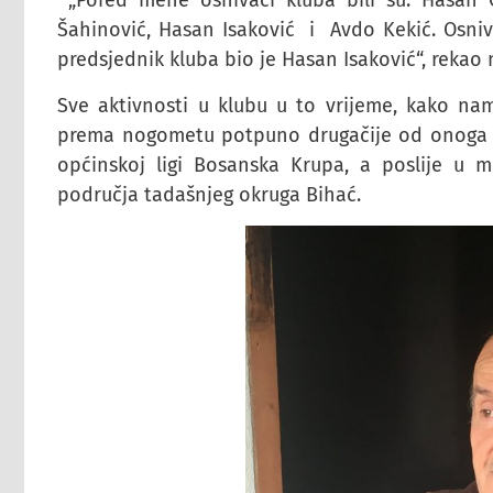
„Pored mene osnivači kluba bili su: Hasan Ć
Šahinović, Hasan Isaković i Avdo Kekić. Osniva
predsjednik kluba bio je Hasan Isaković“, rekao 
Sve aktivnosti u klubu u to vrijeme, kako nam 
prema nogometu potpuno drugačije od onoga š
općinskoj ligi Bosanska Krupa, a poslije u m
područja tadašnjeg okruga Bihać.