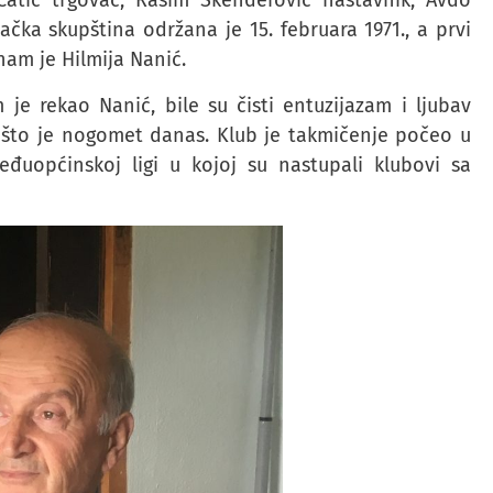
atić trgovac, Rasim Skenderović nastavnik, Avdo
čka skupština održana je 15. februara 1971., a prvi
nam je Hilmija Nanić.
je rekao Nanić, bile su čisti entuzijazam i ljubav
to je nogomet danas. Klub je takmičenje počeo u
eđuopćinskoj ligi u kojoj su nastupali klubovi sa