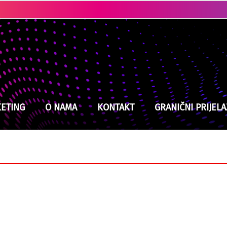
Ubistvo u Cazinu: Policija brzo locirala i uhapsila osumnjičenog
Tramp pred najtežom odlukom mandata: Ne može priuštiti ni da pobjedi rat, ali ni da izgubi
ETING
O NAMA
KONTAKT
GRANIČNI PRIJELA