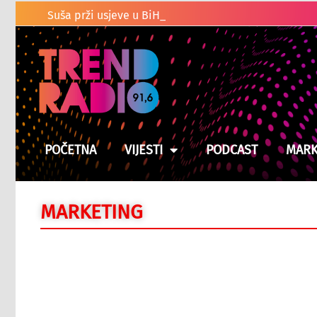
Suša prži usjeve u BiH, moguće poskupljenje hrane
POČETNA
VIJESTI
PODCAST
MARK
MARKETING