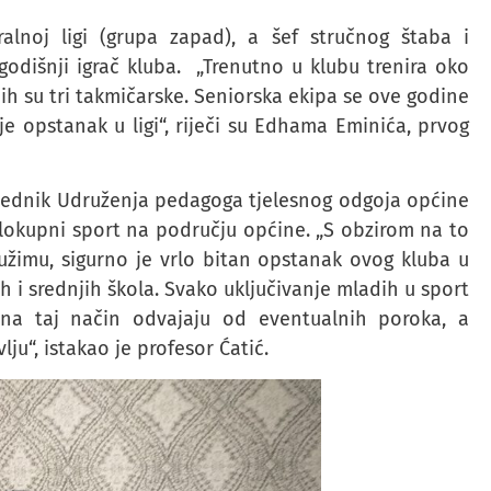
alnoj ligi (grupa zapad), a šef stručnog štaba i
odišnji igrač kluba. „Trenutno u klubu trenira oko
jih su tri takmičarske. Seniorska ekipa se ove godine
 je opstanak u ligi“, riječi su Edhama Eminića, prvog
dsjednik Udruženja pedagoga tjelesnog odgoja općine
elokupni sport na području općine. „S obzirom na to
Bužimu, sigurno je vrlo bitan opstanak ovog kluba u
ih i srednjih škola. Svako uključivanje mladih u sport
 na taj način odvajaju od eventualnih poroka, a
u“, istakao je profesor Ćatić.