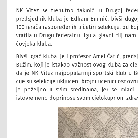
NK Vitez se trenutno takmiči u Drugoj feder
predsjednik kluba je Edham Eminić, bivši dugog
100 igrača raspoređenih u četiri selekcije, od ko
vratila u Drugu federalnu ligu a glavni cilj nam
čovjeka kluba.
Bivši igrač kluba je i profesor Amel Ćatić, pre
Bužim, koji je istakao važnost ovog kluba za cj
da je NK Vitez najpopularniji sportski klub u 
čije su selekcije uključeni brojni učenici osnovn
je poželjno u svim sredinama, jer se mladi
istovremeno doprinose svom cjelokupnom zdravlj