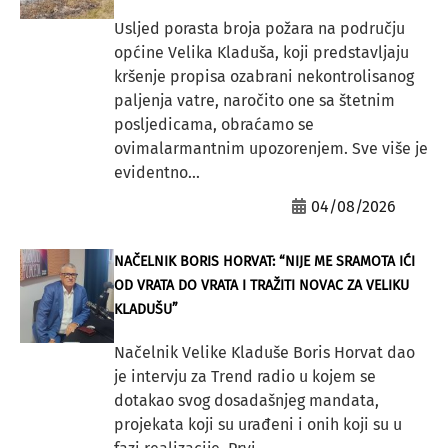
Usljed porasta broja požara na području
općine Velika Kladuša, koji predstavljaju
kršenje propisa ozabrani nekontrolisanog
paljenja vatre, naročito one sa štetnim
posljedicama, obraćamo se
ovimalarmantnim upozorenjem. Sve više je
evidentno...
04/08/2026
NAČELNIK BORIS HORVAT: “NIJE ME SRAMOTA IĆI
OD VRATA DO VRATA I TRAŽITI NOVAC ZA VELIKU
KLADUŠU”
Načelnik Velike Kladuše Boris Horvat dao
je intervju za Trend radio u kojem se
dotakao svog dosadašnjeg mandata,
projekata koji su urađeni i onih koji su u