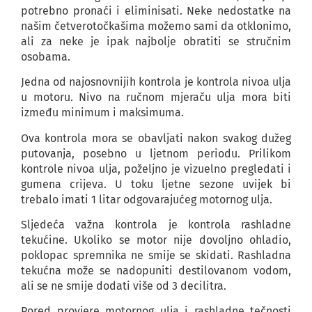
potrebno pronaći i eliminisati. Neke nedostatke na
našim četverotočkašima možemo sami da otklonimo,
ali za neke je ipak najbolje obratiti se stručnim
osobama.
Jedna od najosnovnijih kontrola je kontrola nivoa ulja
u motoru. Nivo na ručnom mjeraču ulja mora biti
između minimum i maksimuma.
Ova kontrola mora se obavljati nakon svakog dužeg
putovanja, posebno u ljetnom periodu. Prilikom
kontrole nivoa ulja, poželjno je vizuelno pregledati i
gumena crijeva. U toku ljetne sezone uvijek bi
trebalo imati 1 litar odgovarajućeg motornog ulja.
Sljedeća važna kontrola je kontrola rashladne
tekućine. Ukoliko se motor nije dovoljno ohladio,
poklopac spremnika ne smije se skidati. Rashladna
tekućna može se nadopuniti destilovanom vodom,
ali se ne smije dodati više od 3 decilitra.
Pored provjere motornog ulja i rashladne tečnosti