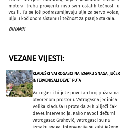
motora, treba provjeriti nivo svih ostalih tečnosti u
vozili. Tu se još podrazumijevaju ulje za servo volan,
ulje u kočionom sistemu i tečnost za pranje stakala.
BIHAMK
VEZANE VIJESTI:
KLADUŠKI VATROGASCI NA IZMAKU SNAGA, JUČER
INTERVENISALI DEVET PUTA
Vatrogasci bilježe povećan broj požara na
otvorenom prostoru. Vatrogasna jedinica
Velika Kladuša u protekla 24h bilježi čak
devet intervencija. Kako navodi dežurni
vatrogasac Grahović, vatrogasci su na
izmaku snaga. Intervencije su zabilježene...