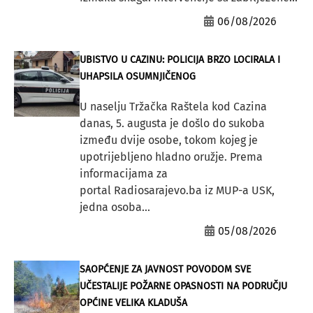
06/08/2026
UBISTVO U CAZINU: POLICIJA BRZO LOCIRALA I
UHAPSILA OSUMNJIČENOG
U naselju Tržačka Raštela kod Cazina
danas, 5. augusta je došlo do sukoba
između dvije osobe, tokom kojeg je
upotrijebljeno hladno oružje. Prema
informacijama za
portal Radiosarajevo.ba iz MUP-a USK,
jedna osoba...
05/08/2026
SAOPĆENJE ZA JAVNOST POVODOM SVE
UČESTALIJE POŽARNE OPASNOSTI NA PODRUČJU
OPĆINE VELIKA KLADUŠA