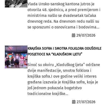
Vlada Unsko-sanskog kantona jutros je
otvorila 48. sjednicu, a pred premijerom i
ministrima našlo se dvadesetak tačaka
dnevnog reda. Na dnevnom redu našli su
se sporazumi o osnovicama i bodovima...
29/07/2026
KRAJIŠKA SOFRA I SMOTRA FOLKLORA ODUŠEVILE
POSJETIOCE NA “KLADUŠKOM LJETU”
Sinoć su okviru „Kladuškog ljeta“ održane
dvije manifestacije, smotra folklora i
krajiška sofra.I ove godine veliki interes
građana izazvala je Krajiška sofra, koja je
još jednom pokazala bogatstvo
tradicionalne krajiške...
27/07/2026