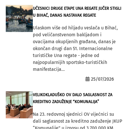
UČESNICI DRUGE ETAPE UNA REGATE JUČER STIGLI
U BIHAĆ, DANAS NASTAVAK REGATE
Ulaskom više od hiljadu veslača u Bihać,
pod veličanstvenom bakljadom i
ovacijama okupljenih građana, danas je
okončan drugi dan 51. Internacionalne
turističke Una regate - jedne od
najpopularnijih sportsko-turističkih
manifestacija...
25/07/2026
VELIKOKLADUŠKO OV DALO SAGLASNOST ZA
KREDITNO ZADUŽENJE “KOMUNALIJA”
Na 23. redovnoj sjednici OV vijećnici su
dali saglasnost za kreditno zaduženje JKUP
“Komunalije” u iznosu od 3.700 000 KM.