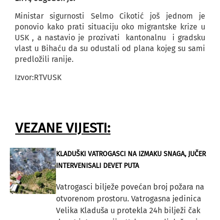
Ministar sigurnosti Selmo Cikotić još jednom je
ponovio kako prati situaciju oko migrantske krize u
USK , a nastavio je prozivati kantonalnu i gradsku
vlast u Bihaću da su odustali od plana kojeg su sami
predložili ranije.
Izvor:RTVUSK
VEZANE VIJESTI:
KLADUŠKI VATROGASCI NA IZMAKU SNAGA, JUČER
INTERVENISALI DEVET PUTA
Vatrogasci bilježe povećan broj požara na
otvorenom prostoru. Vatrogasna jedinica
Velika Kladuša u protekla 24h bilježi čak