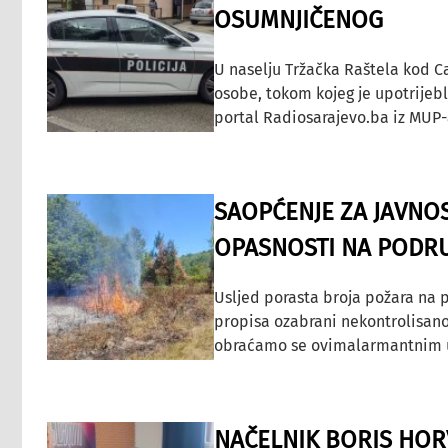
OSUMNJIČENOG
U naselju Tržačka Raštela kod C
osobe, tokom kojeg je upotrijeb
portal Radiosarajevo.ba iz MUP-
SAOPĆENJE ZA JAVNO
OPASNOSTI NA PODRU
Usljed porasta broja požara na p
propisa ozabrani nekontrolisano
obraćamo se ovimalarmantnim up
NAČELNIK BORIS HORV