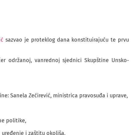
ić
sazvao je proteklog dana konstituirajuću te prvu
er održanoj, vanrednoj sjednici Skupštine Unsko-
ne: Sanela Zećirević, ministrica pravosuđa i uprave,
ne politike,
uređenje i zaštitu okoliša,