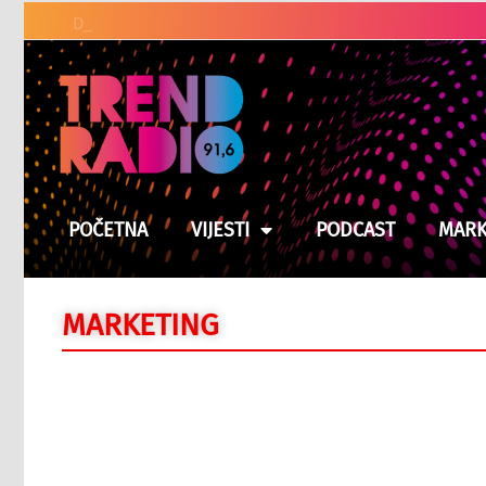
Duge kolone vozila na
POČETNA
VIJESTI
PODCAST
MARK
MARKETING