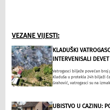
VEZANE VIJESTI:
KLADUŠKI VATROGASC
INTERVENISALI DEVET
Vatrogasci bilježe povećan broj
Kladuša u protekla 24h bilježi č
Grahović, vatrogasci su na izmak
UBISTVO U CAZINU: P