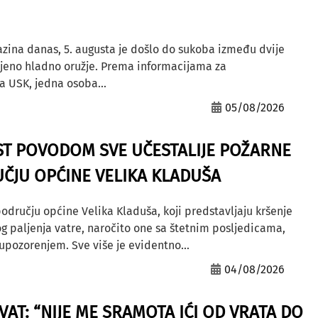
azina danas, 5. augusta je došlo do sukoba između dvije
ljeno hladno oružje. Prema informacijama za
a USK, jedna osoba...
05/08/2026
ST POVODOM SVE UČESTALIJE POŽARNE
ČJU OPĆINE VELIKA KLADUŠA
odručju općine Velika Kladuša, koji predstavljaju kršenje
g paljenja vatre, naročito one sa štetnim posljedicama,
ozorenjem. Sve više je evidentno...
04/08/2026
AT: “NIJE ME SRAMOTA IĆI OD VRATA DO