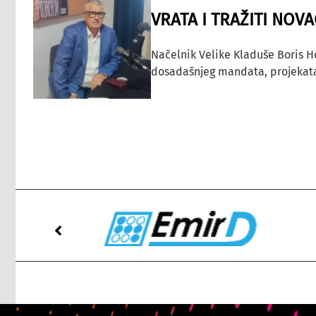
VRATA I TRAŽITI NOV
Načelnik Velike Kladuše Boris H
dosadašnjeg mandata, projekata ko