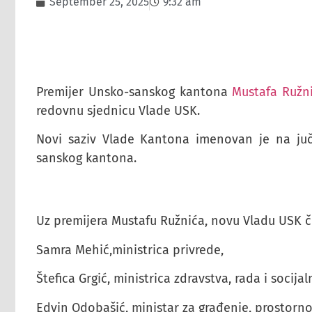
September 25, 2025
9:32 am
Premijer Unsko-sanskog kantona
Mustafa Ružn
redovnu sjednicu Vlade USK.
Novi saziv Vlade Kantona imenovan je na juč
sanskog kantona.
Uz premijera Mustafu Ružnića, novu Vladu USK či
Samra Mehić,ministrica privrede,
Štefica Grgić, ministrica zdravstva, rada i socijal
Edvin Odobašić, ministar za građenje, prostorno 