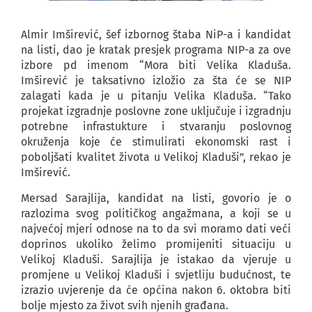
Almir Imširević, šef izbornog štaba NiP-a i kandidat
na listi, dao je kratak presjek programa NIP-a za ove
izbore pd imenom “Mora biti Velika Kladuša.
Imširević je taksativno izložio za šta će se NIP
zalagati kada je u pitanju Velika Kladuša. “Tako
projekat izgradnje poslovne zone uključuje i izgradnju
potrebne infrastukture i stvaranju poslovnog
okruženja koje će stimulirati ekonomski rast i
poboljšati kvalitet života u Velikoj Kladuši”, rekao je
Imširević.
Mersad Sarajlija, kandidat na listi, govorio je o
razlozima svog političkog angažmana, a koji se u
najvećoj mjeri odnose na to da svi moramo dati veći
doprinos ukoliko želimo promijeniti situaciju u
Velikoj Kladuši. Sarajlija je istakao da vjeruje u
promjene u Velikoj Kladuši i svjetliju budućnost, te
izrazio uvjerenje da će općina nakon 6. oktobra biti
bolje mjesto za život svih njenih građana.