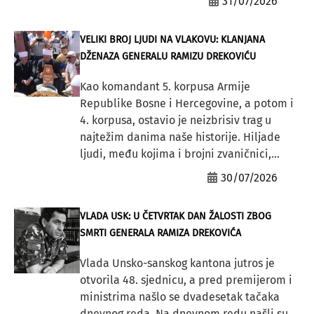
31/07/2026
VELIKI BROJ LJUDI NA VLAKOVU: KLANJANA
DŽENAZA GENERALU RAMIZU DREKOVIĆU
Kao komandant 5. korpusa Armije
Republike Bosne i Hercegovine, a potom i
4. korpusa, ostavio je neizbrisiv trag u
najtežim danima naše historije. Hiljade
ljudi, među kojima i brojni zvaničnici,...
30/07/2026
VLADA USK: U ČETVRTAK DAN ŽALOSTI ZBOG
SMRTI GENERALA RAMIZA DREKOVIĆA
Vlada Unsko-sanskog kantona jutros je
otvorila 48. sjednicu, a pred premijerom i
ministrima našlo se dvadesetak tačaka
dnevnog reda. Na dnevnom redu našli su