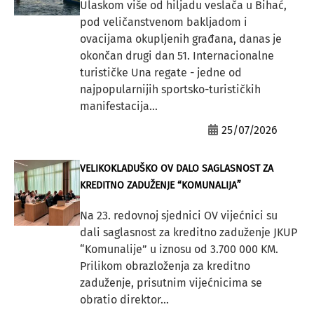
Ulaskom više od hiljadu veslača u Bihać,
pod veličanstvenom bakljadom i
ovacijama okupljenih građana, danas je
okončan drugi dan 51. Internacionalne
turističke Una regate - jedne od
najpopularnijih sportsko-turističkih
manifestacija...
25/07/2026
VELIKOKLADUŠKO OV DALO SAGLASNOST ZA
KREDITNO ZADUŽENJE “KOMUNALIJA”
Na 23. redovnoj sjednici OV vijećnici su
dali saglasnost za kreditno zaduženje JKUP
“Komunalije” u iznosu od 3.700 000 KM.
Prilikom obrazloženja za kreditno
zaduženje, prisutnim vijećnicima se
obratio direktor...