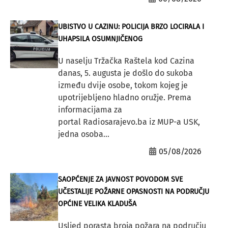
UBISTVO U CAZINU: POLICIJA BRZO LOCIRALA I
UHAPSILA OSUMNJIČENOG
U naselju Tržačka Raštela kod Cazina
danas, 5. augusta je došlo do sukoba
između dvije osobe, tokom kojeg je
upotrijebljeno hladno oružje. Prema
informacijama za
portal Radiosarajevo.ba iz MUP-a USK,
jedna osoba...
05/08/2026
SAOPĆENJE ZA JAVNOST POVODOM SVE
UČESTALIJE POŽARNE OPASNOSTI NA PODRUČJU
OPĆINE VELIKA KLADUŠA
Usljed porasta broja požara na području