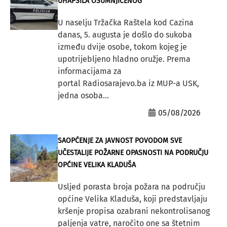
UHAPSILA OSUMNJIČENOG
U naselju Tržačka Raštela kod Cazina
danas, 5. augusta je došlo do sukoba
između dvije osobe, tokom kojeg je
upotrijebljeno hladno oružje. Prema
informacijama za
portal Radiosarajevo.ba iz MUP-a USK,
jedna osoba...
05/08/2026
SAOPĆENJE ZA JAVNOST POVODOM SVE
UČESTALIJE POŽARNE OPASNOSTI NA PODRUČJU
OPĆINE VELIKA KLADUŠA
Usljed porasta broja požara na području
općine Velika Kladuša, koji predstavljaju
kršenje propisa ozabrani nekontrolisanog
paljenja vatre, naročito one sa štetnim