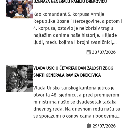
DŽENAZA GENERALU RAMIZU DREKOVIĆU
Kao komandant 5. korpusa Armije
Republike Bosne i Hercegovine, a potom i
4. korpusa, ostavio je neizbrisiv trag u
najtežim danima naše historije. Hiljade
ljudi, među kojima i brojni zvaničnici,...
30/07/2026
VLADA USK: U ČETVRTAK DAN ŽALOSTI ZBOG
SMRTI GENERALA RAMIZA DREKOVIĆA
Vlada Unsko-sanskog kantona jutros je
otvorila 48. sjednicu, a pred premijerom i
ministrima našlo se dvadesetak tačaka
dnevnog reda. Na dnevnom redu našli su
se sporazumi o osnovicama i bodovima...
29/07/2026