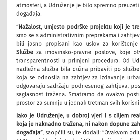
atmosferi, a Udruženje je bilo spremno preuzeti
događaja.
“
Nažalost, umjesto podrške projektu koji je treb
smo se s administrativnim preprekama i zahtjevi
bili jasno propisani kao uslov za korištenj
Službe
za imovinsko-pravne poslove, koje otva
transparentnosti u primjeni procedura. Od Ud
nadležna služba bila dužna pribaviti po službe
koja se odnosila na zahtjev za izdavanje urba
odgovaraju sadržaju podnesenog zahtjeva, pose
saglasnost tražena. Smatramo da ovakvo post
prostor za sumnju u jednak tretman svih korisni
Iako je Udruženje, u dobroj vjeri i s ciljem re
koja je naknadno tražena, ni nakon dopune zaht
događaja”
, saopćili su, te dodali: “Ovakvom o