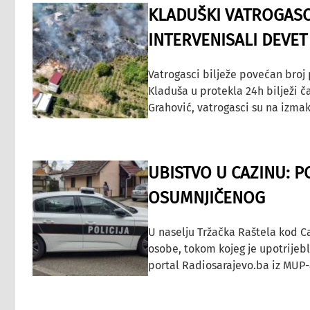
KLADUŠKI VATROGASC
INTERVENISALI DEVET
Vatrogasci bilježe povećan broj
Kladuša u protekla 24h bilježi č
Grahović, vatrogasci su na izmak
UBISTVO U CAZINU: P
OSUMNJIČENOG
U naselju Tržačka Raštela kod C
osobe, tokom kojeg je upotrijeb
portal Radiosarajevo.ba iz MUP-