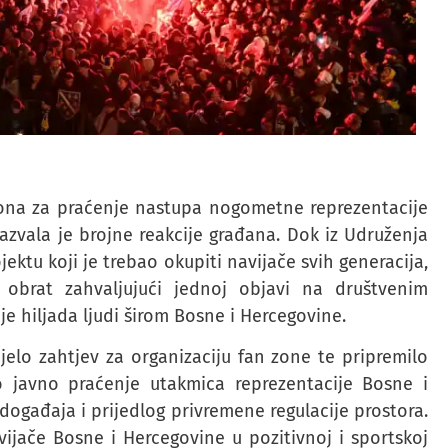
zona za praćenje nastupa nogometne reprezentacije
zvala je brojne reakcije građana. Dok iz Udruženja
ektu koji je trebao okupiti navijače svih generacija,
obrat zahvaljujući jednoj objavi na društvenim
e hiljada ljudi širom Bosne i Hercegovine.
lo zahtjev za organizaciju fan zone te pripremilo
ao javno praćenje utakmica reprezentacije Bosne i
događaja i prijedlog privremene regulacije prostora.
avijače Bosne i Hercegovine u pozitivnoj i sportskoj