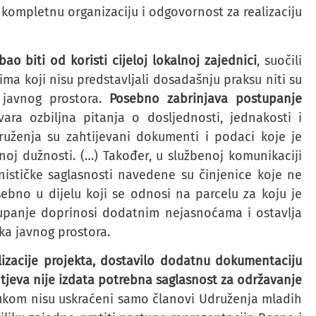
 kompletnu organizaciju i odgovornost za realizaciju
ao biti od koristi cijeloj lokalnoj zajednici
, suočili
ma koji nisu predstavljali dosadašnju praksu niti su
e javnog prostora.
Posebno zabrinjava postupanje
ra ozbiljna pitanja o dosljednosti, jednakosti i
ruženja su zahtijevani dokumenti i podaci koje je
noj dužnosti. (…) Također, u službenoj komunikaciji
nističke saglasnosti navedene su činjenice koje ne
bno u dijelu koji se odnosi na parcelu za koju je
upanje doprinosi dodatnim nejasnoćama i ostavlja
ka javnog prostora.
alizacije projekta, dostavilo dodatnu dokumentaciju
jeva nije izdata potrebna saglasnost za održavanje
dlukom nisu uskraćeni samo članovi Udruženja mladih