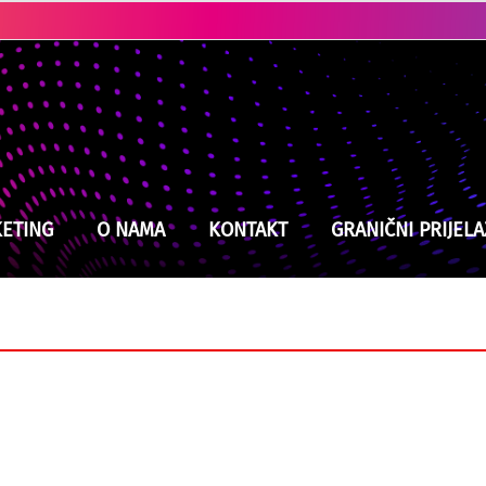
Kladuški vatrogasci na izmaku snaga, jučer intervenisali devet puta
ETING
O NAMA
KONTAKT
GRANIČNI PRIJELA