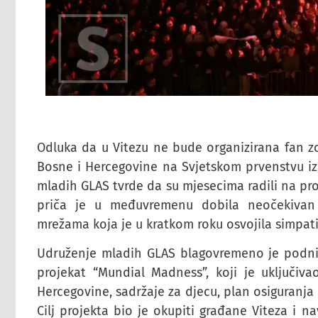
Odluka da u Vitezu ne bude organizirana fan 
Bosne i Hercegovine na Svjetskom prvenstvu iza
mladih GLAS tvrde da su mjesecima radili na proj
priča je u međuvremenu dobila neočekivan 
mrežama koja je u kratkom roku osvojila simpatij
Udruženje mladih GLAS blagovremeno je podnije
projekat “Mundial Madness”, koji je uključiv
Hercegovine, sadržaje za djecu, plan osiguranja 
Cilj projekta bio je okupiti građane Viteza i n