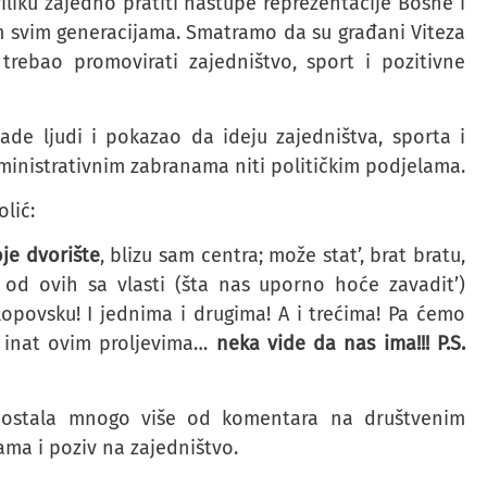
riliku zajedno pratiti nastupe reprezentacije Bosne i
m svim generacijama. Smatramo da su građani Viteza
rebao promovirati zajedništvo, sport i pozitivne
jade ljudi i pokazao da ideju zajedništva, sporta i
inistrativnim zabranama niti političkim podjelama.
olić:
oje dvorište
, blizu sam centra; može stat’, brat bratu,
 od ovih sa vlasti (šta nas uporno hoće zavadit’)
opovsku! I jednima i drugima! A i trećima! Pa ćemo
u inat ovim proljevima…
neka vide da nas ima!!! P.S.
 postala mnogo više od komentara na društvenim
ma i poziv na zajedništvo.