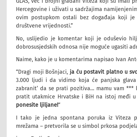
GLAS, već i brojni građani Viteza koji su imali p
Hercegovine i uživati u sadržajima namijenjeni
ovim postupkom ostali bez događaja koji je t
društvene vrijednosti.”
No, uslijedio je komentar koji je oduševio hil
dobrosusjedskih odnosa nije moguće ugasiti adm
Naime, kako je u komentarima napisao Ivan Ant
“Dragi moji Bošnjaci,
ja ću postavit platno u sv
3.000 ljudi i da vidimo koja će panjska glava
zabranit’ da se prati pozitiva… mamu vam *** l
pratit utakmice Hrvatske i BiH na istoj međi 
ponesite ljiljane!
“
I tako je jedna spontana poruka iz Viteza
mrežama – pretvorila se u simbol prkosa podjela