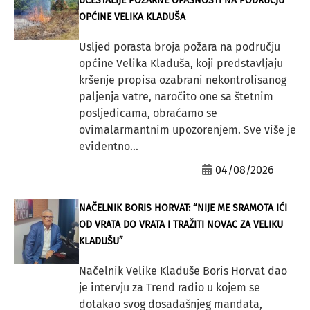
UČESTALIJE POŽARNE OPASNOSTI NA PODRUČJU
OPĆINE VELIKA KLADUŠA
Usljed porasta broja požara na području
općine Velika Kladuša, koji predstavljaju
kršenje propisa ozabrani nekontrolisanog
paljenja vatre, naročito one sa štetnim
posljedicama, obraćamo se
ovimalarmantnim upozorenjem. Sve više je
evidentno...
04/08/2026
NAČELNIK BORIS HORVAT: “NIJE ME SRAMOTA IĆI
OD VRATA DO VRATA I TRAŽITI NOVAC ZA VELIKU
KLADUŠU”
Načelnik Velike Kladuše Boris Horvat dao
je intervju za Trend radio u kojem se
dotakao svog dosadašnjeg mandata,