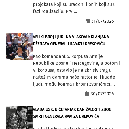
projekata koji su urađeni i onih koji su u
fazi realizacije. Prvi...
31/07/2026
VELIKI BROJ LJUDI NA VLAKOVU: KLANJANA
DŽENAZA GENERALU RAMIZU DREKOVIĆU
Kao komandant 5. korpusa Armije
Republike Bosne i Hercegovine, a potom i
4. korpusa, ostavio je neizbrisiv trag u
najtežim danima naše historije. Hiljade
ljudi, među kojima i brojni zvaničnici,...
30/07/2026
VLADA USK: U ČETVRTAK DAN ŽALOSTI ZBOG
SMRTI GENERALA RAMIZA DREKOVIĆA
Vlada Unsko-sanskog kantona jutros je