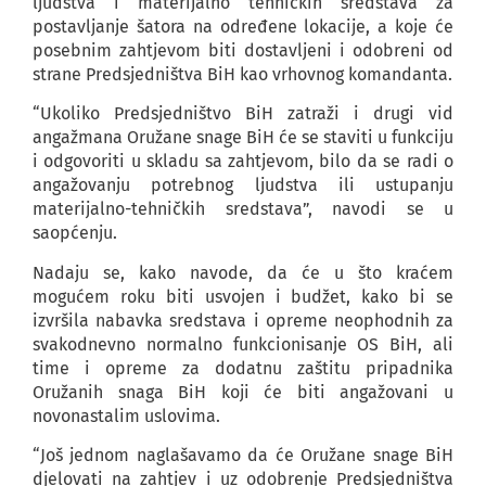
ljudstva i materijalno tehničkih sredstava za
postavljanje šatora na određene lokacije, a koje će
posebnim zahtjevom biti dostavljeni i odobreni od
strane Predsjedništva BiH kao vrhovnog komandanta.
“Ukoliko Predsjedništvo BiH zatraži i drugi vid
angažmana Oružane snage BiH će se staviti u funkciju
i odgovoriti u skladu sa zahtjevom, bilo da se radi o
angažovanju potrebnog ljudstva ili ustupanju
materijalno-tehničkih sredstava”, navodi se u
saopćenju.
Nadaju se, kako navode, da će u što kraćem
mogućem roku biti usvojen i budžet, kako bi se
izvršila nabavka sredstava i opreme neophodnih za
svakodnevno normalno funkcionisanje OS BiH, ali
time i opreme za dodatnu zaštitu pripadnika
Oružanih snaga BiH koji će biti angažovani u
novonastalim uslovima.
“Još jednom naglašavamo da će Oružane snage BiH
djelovati na zahtjev i uz odobrenje Predsjedništva