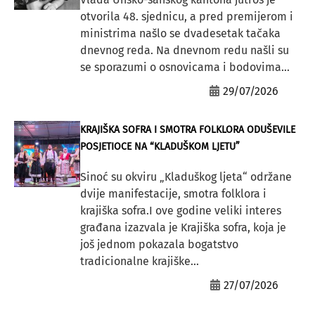
otvorila 48. sjednicu, a pred premijerom i
ministrima našlo se dvadesetak tačaka
dnevnog reda. Na dnevnom redu našli su
se sporazumi o osnovicama i bodovima...
29/07/2026
KRAJIŠKA SOFRA I SMOTRA FOLKLORA ODUŠEVILE
POSJETIOCE NA “KLADUŠKOM LJETU”
Sinoć su okviru „Kladuškog ljeta“ održane
dvije manifestacije, smotra folklora i
krajiška sofra.I ove godine veliki interes
građana izazvala je Krajiška sofra, koja je
još jednom pokazala bogatstvo
tradicionalne krajiške...
27/07/2026