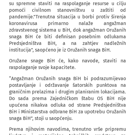
su spremne staviti na raspolaganje resurse u cilju
pomoći civilnom stanovništvu u zaštiti od
pandemije.”Trenutna situacija u borbi protiv širenja
koronavirusa primarno nalaže angažman
zdravstvenog sistema u BiH, dok angažman Oružanih
snaga BiH će biti definisan posebnim odlukama
Predsjedništva BiH, a na zahtjev nadležnih
institucija”, saopćeno je iz Oružanih snaga BiH.
Oružane snage BiH će, kako navode, staviti na
raspolaganje svoje kapacitete.
“Angažman Oružanih snaga BiH bi podrazumijevao
postavljanje i održavanje šatorskih punktova na
graničnim prelazima i drugim planiranim lokacijama.
Do sada prema Zajedničkom štabu OS BiH nije
upućena nikakva odluka od strane Predsjedništva
BiH i Ministarstva odbrane BiH za upotrebu Oružanih
snaga BiH”, stoji u saopćenju.
Prema njihovim navodima, trenutno vrše pripremu