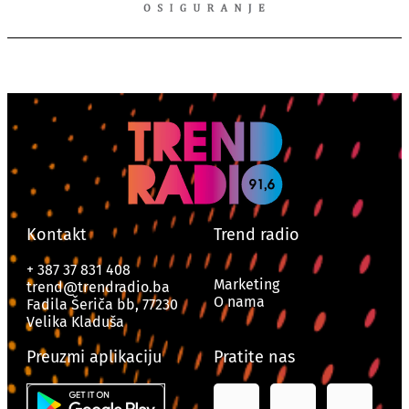
Kontakt
Trend radio
+ 387 37 831 408
Marketing
trend@trendradio.ba
O nama
Fadila Šeriča bb, 77230
Velika Kladuša
Preuzmi aplikaciju
Pratite nas