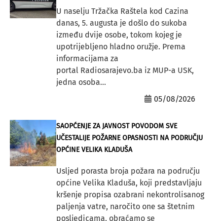
U naselju Tržačka Raštela kod Cazina
danas, 5. augusta je došlo do sukoba
između dvije osobe, tokom kojeg je
upotrijebljeno hladno oružje. Prema
informacijama za
portal Radiosarajevo.ba iz MUP-a USK,
jedna osoba...
05/08/2026
SAOPĆENJE ZA JAVNOST POVODOM SVE
UČESTALIJE POŽARNE OPASNOSTI NA PODRUČJU
OPĆINE VELIKA KLADUŠA
Usljed porasta broja požara na području
općine Velika Kladuša, koji predstavljaju
kršenje propisa ozabrani nekontrolisanog
paljenja vatre, naročito one sa štetnim
posljedicama, obraćamo se