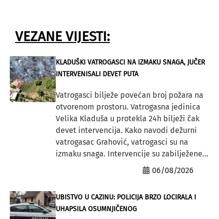
VEZANE VIJESTI:
KLADUŠKI VATROGASCI NA IZMAKU SNAGA, JUČER
INTERVENISALI DEVET PUTA
Vatrogasci bilježe povećan broj požara na
otvorenom prostoru. Vatrogasna jedinica
Velika Kladuša u protekla 24h bilježi čak
devet intervencija. Kako navodi dežurni
vatrogasac Grahović, vatrogasci su na
izmaku snaga. Intervencije su zabilježene...
06/08/2026
UBISTVO U CAZINU: POLICIJA BRZO LOCIRALA I
UHAPSILA OSUMNJIČENOG