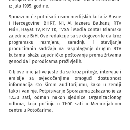
iz jula 1995. godine.
Sporazum će potpisati osam medijskih kuća iz Bosne
i Hercegovine: BHRT, N1, Al Jazeera Balkans, RTV
FBiH, Hayat TV, RTV TK, TVSA i Media centar Islamske
zajednice BiH. Ove redakcije su se dogovorile da kroz
programsku razmjenu, saradnju i stavljanje
produciranih sadržaja na raspolaganje drugim RTV
kućama iskažu zajedničko poštovanje prema žrtvama
genocida i porodicama preživjelih.
Cilj ove inicijative jeste da se kroz priloge, intervjue i
emisije sa svjedočenjima omogući dostupnost
informacija što širem auditorijumu, kako u zemlji
tako i van nje. Potpisivanje Sporazuma zakazano je za
12:30 sati, odmah nakon sjednice Organizacionog
odbora, koja počinje u 11:00 sati u Memorijalnom
centru u Potočarima.