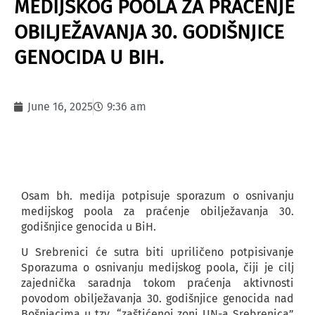
MEDIJSKOG POOLA ZA PRAĆENJE
OBILJEŽAVANJA 30. GODIŠNJICE
GENOCIDA U BIH.
June 16, 2025
9:36 am
Osam bh. medija potpisuje sporazum o osnivanju
medijskog poola za praćenje obilježavanja 30.
godišnjice genocida u BiH.
U Srebrenici će sutra biti upriličeno potpisivanje
Sporazuma o osnivanju medijskog poola, čiji je cilj
zajednička saradnja tokom praćenja aktivnosti
povodom obilježavanja 30. godišnjice genocida nad
Bošnjacima u tzv. “zaštićenoj zoni UN-a Srebrenica”