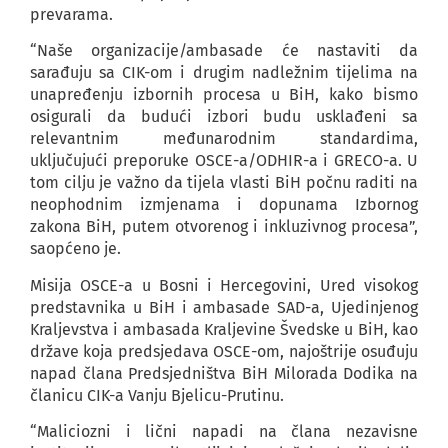
prevarama.
“Naše organizacije/ambasade će nastaviti da
sarađuju sa CIK-om i drugim nadležnim tijelima na
unapređenju izbornih procesa u BiH, kako bismo
osigurali da budući izbori budu usklađeni sa
relevantnim međunarodnim standardima,
uključujući preporuke OSCE-a/ODHIR-a i GRECO-a. U
tom cilju je važno da tijela vlasti BiH počnu raditi na
neophodnim izmjenama i dopunama Izbornog
zakona BiH, putem otvorenog i inkluzivnog procesa”,
saopćeno je.
Misija OSCE-a u Bosni i Hercegovini, Ured visokog
predstavnika u BiH i ambasade SAD-a, Ujedinjenog
Kraljevstva i ambasada Kraljevine Švedske u BiH, kao
države koja predsjedava OSCE-om, najoštrije osuđuju
napad člana Predsjedništva BiH Milorada Dodika na
članicu CIK-a Vanju Bjelicu-Prutinu.
“Maliciozni i lični napadi na člana nezavisne