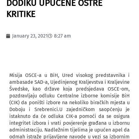
DODIKU UPUĆENE OŠTRE
KRITIKE
January 23, 2021
8:27 am
Misija OSCE-a u BiH, Ured visokog predstavnika i
ambasade SAD-a, Ujedinjenog Kraljevstva i Kraljevine
Švedske, kao države koja predsjedava OSCE-om,
pozdravljaju odluku Centralne izborne komisije BiH
(CIK) da poništi izbore na nekoliko biračkih mjesta u
Doboju i Srebrenici.U zajedničkom saopćenju je
istaknuto da će odluka CIK-a pomoći da se osigura
integritet izbora i vrati povjerenje građana u izbornu
administraciju. Nadležnim tijelima je upućen apel da
odmah istraže prijavljene navode u vezi sa izbornim