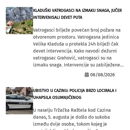
KLADUŠKI VATROGASCI NA IZMAKU SNAGA, JUČER
INTERVENISALI DEVET PUTA
Vatrogasci bilježe povećan broj požara na
otvorenom prostoru. Vatrogasna jedinica
Velika Kladuša u protekla 24h bilježi čak
devet intervencija. Kako navodi dežurni
vatrogasac Grahović, vatrogasci su na
izmaku snaga. Intervencije su zabilježene...
06/08/2026
UBISTVO U CAZINU: POLICIJA BRZO LOCIRALA I
UHAPSILA OSUMNJIČENOG
U naselju Tržačka Raštela kod Cazina
danas, 5. augusta je došlo do sukoba
između dvije osobe, tokom kojeg je