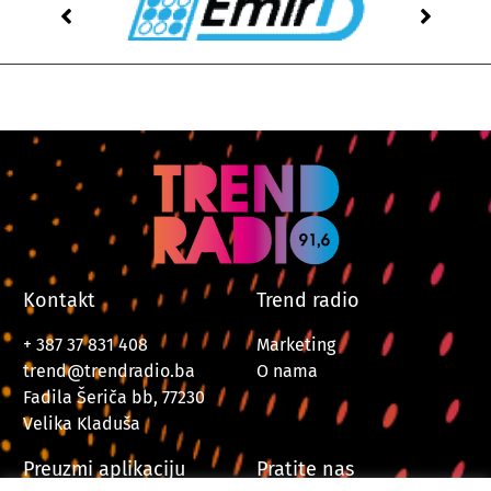
Kontakt
Trend radio
+ 387 37 831 408
Marketing
trend@trendradio.ba
O nama
Fadila Šeriča bb, 77230
Velika Kladuša
Preuzmi aplikaciju
Pratite nas