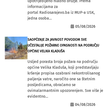
upotrijebljeno hladno oružje. Prema
informacijama za
portal Radiosarajevo.ba iz MUP-a USK,
jedna osoba...
05/08/2026
SAOPĆENJE ZA JAVNOST POVODOM SVE
UČESTALIJE POŽARNE OPASNOSTI NA PODRUČJU
OPĆINE VELIKA KLADUŠA
Usljed porasta broja požara na području
općine Velika Kladuša, koji predstavljaju
kršenje propisa ozabrani nekontrolisanog
paljenja vatre, naročito one sa štetnim
posljedicama, obraćamo se
ovimalarmantnim upozorenjem. Sve više je
evidentno...
04/08/2026