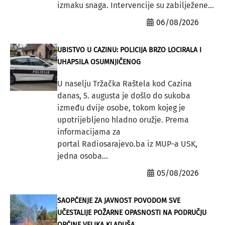
izmaku snaga. Intervencije su zabilježene...
06/08/2026
UBISTVO U CAZINU: POLICIJA BRZO LOCIRALA I
UHAPSILA OSUMNJIČENOG
U naselju Tržačka Raštela kod Cazina
danas, 5. augusta je došlo do sukoba
između dvije osobe, tokom kojeg je
upotrijebljeno hladno oružje. Prema
informacijama za
portal Radiosarajevo.ba iz MUP-a USK,
jedna osoba...
05/08/2026
SAOPĆENJE ZA JAVNOST POVODOM SVE
UČESTALIJE POŽARNE OPASNOSTI NA PODRUČJU
OPĆINE VELIKA KLADUŠA