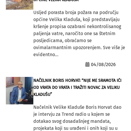
Usljed porasta broja požara na području
općine Velika Kladuša, koji predstavljaju
kršenje propisa ozabrani nekontrolisanog
paljenja vatre, naročito one sa štetnim
posljedicama, obraćamo se
ovimalarmantnim upozorenjem. Sve više je
evidentno...
04/08/2026
NAČELNIK BORIS HORVAT: “NIJE ME SRAMOTA IĆI
OD VRATA DO VRATA I TRAŽITI NOVAC ZA VELIKU
KLADUŠU”
Načelnik Velike Kladuše Boris Horvat dao
je intervju za Trend radio u kojem se
dotakao svog dosadašnjeg mandata,
projekata koji su urađeni i onih koji su u