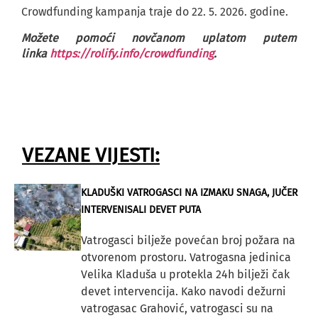
Crowdfunding kampanja traje do 22. 5. 2026. godine.
Možete pomoći novčanom uplatom putem
linka
https://rolify.info/crowdfunding
.
VEZANE VIJESTI:
KLADUŠKI VATROGASCI NA IZMAKU SNAGA, JUČER
INTERVENISALI DEVET PUTA
Vatrogasci bilježe povećan broj požara na
otvorenom prostoru. Vatrogasna jedinica
Velika Kladuša u protekla 24h bilježi čak
devet intervencija. Kako navodi dežurni
vatrogasac Grahović, vatrogasci su na