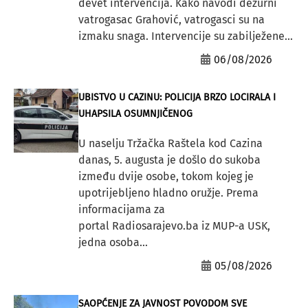
devet intervencija. Kako navodi dežurni
vatrogasac Grahović, vatrogasci su na
izmaku snaga. Intervencije su zabilježene...
06/08/2026
UBISTVO U CAZINU: POLICIJA BRZO LOCIRALA I
UHAPSILA OSUMNJIČENOG
U naselju Tržačka Raštela kod Cazina
danas, 5. augusta je došlo do sukoba
između dvije osobe, tokom kojeg je
upotrijebljeno hladno oružje. Prema
informacijama za
portal Radiosarajevo.ba iz MUP-a USK,
jedna osoba...
05/08/2026
SAOPĆENJE ZA JAVNOST POVODOM SVE