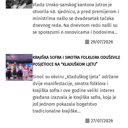
Vlada Unsko-sanskog kantona jutros je
otvorila 48. sjednicu, a pred premijerom i
ministrima našlo se dvadesetak tačaka
dnevnog reda. Na dnevnom redu našli su
se sporazumi o osnovicama i bodovima...
29/07/2026
KRAJIŠKA SOFRA I SMOTRA FOLKLORA ODUŠEVILE
POSJETIOCE NA “KLADUŠKOM LJETU”
Sinoć su okviru „Kladuškog ljeta“ održane
dvije manifestacije, smotra folklora i
krajiška sofra.I ove godine veliki interes
građana izazvala je Krajiška sofra, koja je
još jednom pokazala bogatstvo
tradicionalne krajiške...
27/07/2026