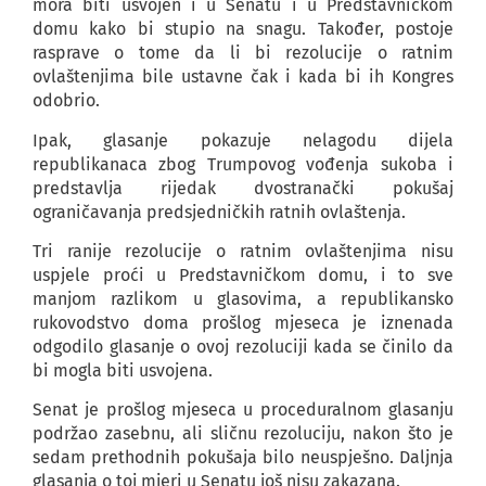
mora biti usvojen i u Senatu i u Predstavničkom
domu kako bi stupio na snagu. Također, postoje
rasprave o tome da li bi rezolucije o ratnim
ovlaštenjima bile ustavne čak i kada bi ih Kongres
odobrio.
Ipak, glasanje pokazuje nelagodu dijela
republikanaca zbog Trumpovog vođenja sukoba i
predstavlja rijedak dvostranački pokušaj
ograničavanja predsjedničkih ratnih ovlaštenja.
Tri ranije rezolucije o ratnim ovlaštenjima nisu
uspjele proći u Predstavničkom domu, i to sve
manjom razlikom u glasovima, a republikansko
rukovodstvo doma prošlog mjeseca je iznenada
odgodilo glasanje o ovoj rezoluciji kada se činilo da
bi mogla biti usvojena.
Senat je prošlog mjeseca u proceduralnom glasanju
podržao zasebnu, ali sličnu rezoluciju, nakon što je
sedam prethodnih pokušaja bilo neuspješno. Daljnja
glasanja o toj mjeri u Senatu još nisu zakazana.