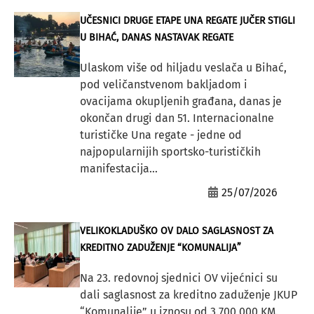
UČESNICI DRUGE ETAPE UNA REGATE JUČER STIGLI
U BIHAĆ, DANAS NASTAVAK REGATE
Ulaskom više od hiljadu veslača u Bihać,
pod veličanstvenom bakljadom i
ovacijama okupljenih građana, danas je
okončan drugi dan 51. Internacionalne
turističke Una regate - jedne od
najpopularnijih sportsko-turističkih
manifestacija...
25/07/2026
VELIKOKLADUŠKO OV DALO SAGLASNOST ZA
KREDITNO ZADUŽENJE “KOMUNALIJA”
Na 23. redovnoj sjednici OV vijećnici su
dali saglasnost za kreditno zaduženje JKUP
“Komunalije” u iznosu od 3.700 000 KM.