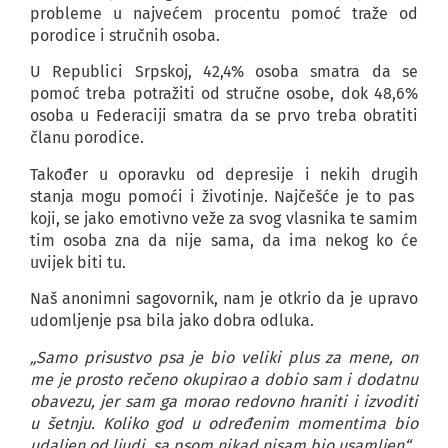
probleme u najvećem procentu pomoć traže od
porodice i stručnih osoba.
U Republici Srpskoj, 42,4% osoba smatra da se
pomoć treba potražiti od stručne osobe, dok 48,6%
osoba u Federaciji smatra da se prvo treba obratiti
članu porodice.
Također u oporavku od depresije i nekih drugih
stanja mogu pomoći i životinje. Najčešće je to pas
koji, se jako emotivno veže za svog vlasnika te samim
tim osoba zna da nije sama, da ima nekog ko će
uvijek biti tu.
Naš anonimni sagovornik, nam je otkrio da je upravo
udomljenje psa bila jako dobra odluka.
„Samo prisustvo psa je bio veliki plus za mene, on
me je prosto rečeno okupirao a dobio sam i dodatnu
obavezu, jer sam ga morao redovno hraniti i izvoditi
u šetnju. Koliko god u određenim momentima bio
udaljen od ljudi, sa psom nikad nisam bio usamljen“.