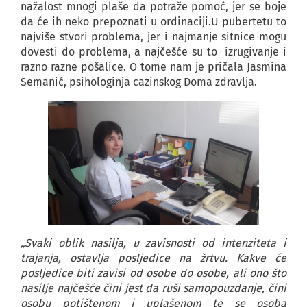
nažalost mnogi plaše da potraže pomoć, jer se boje
da će ih neko prepoznati u ordinaciji.U pubertetu to
najviše stvori problema, jer i najmanje sitnice mogu
dovesti do problema, a najčešće su to izrugivanje i
razno razne pošalice. O tome nam je pričala Jasmina
Semanić, psihologinja cazinskog Doma zdravlja.
„Svaki oblik nasilja, u zavisnosti od intenziteta i
trajanja, ostavlja posljedice na žrtvu. Kakve će
posljedice biti zavisi od osobe do osobe, ali ono što
nasilje najčešće čini jest da ruši samopouzdanje, čini
osobu potištenom i uplašenom te se osoba