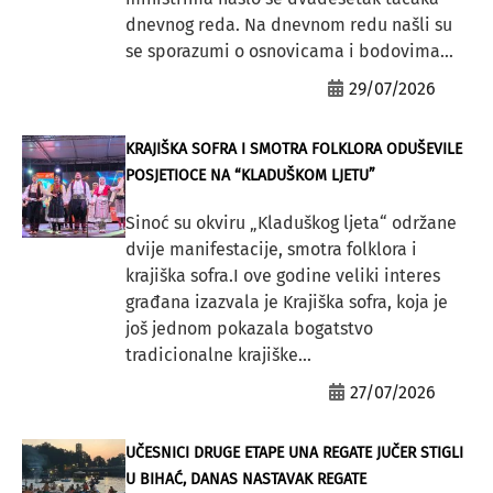
dnevnog reda. Na dnevnom redu našli su
se sporazumi o osnovicama i bodovima...
29/07/2026
KRAJIŠKA SOFRA I SMOTRA FOLKLORA ODUŠEVILE
POSJETIOCE NA “KLADUŠKOM LJETU”
Sinoć su okviru „Kladuškog ljeta“ održane
dvije manifestacije, smotra folklora i
krajiška sofra.I ove godine veliki interes
građana izazvala je Krajiška sofra, koja je
još jednom pokazala bogatstvo
tradicionalne krajiške...
27/07/2026
UČESNICI DRUGE ETAPE UNA REGATE JUČER STIGLI
U BIHAĆ, DANAS NASTAVAK REGATE