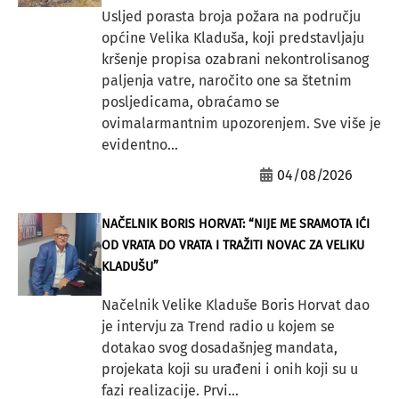
Usljed porasta broja požara na području
općine Velika Kladuša, koji predstavljaju
kršenje propisa ozabrani nekontrolisanog
paljenja vatre, naročito one sa štetnim
posljedicama, obraćamo se
ovimalarmantnim upozorenjem. Sve više je
evidentno...
04/08/2026
NAČELNIK BORIS HORVAT: “NIJE ME SRAMOTA IĆI
OD VRATA DO VRATA I TRAŽITI NOVAC ZA VELIKU
KLADUŠU”
Načelnik Velike Kladuše Boris Horvat dao
je intervju za Trend radio u kojem se
dotakao svog dosadašnjeg mandata,
projekata koji su urađeni i onih koji su u
fazi realizacije. Prvi...