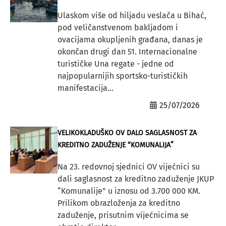
Ulaskom više od hiljadu veslača u Bihać,
pod veličanstvenom bakljadom i
ovacijama okupljenih građana, danas je
okončan drugi dan 51. Internacionalne
turističke Una regate - jedne od
najpopularnijih sportsko-turističkih
manifestacija...
25/07/2026
VELIKOKLADUŠKO OV DALO SAGLASNOST ZA
KREDITNO ZADUŽENJE “KOMUNALIJA”
Na 23. redovnoj sjednici OV vijećnici su
dali saglasnost za kreditno zaduženje JKUP
“Komunalije” u iznosu od 3.700 000 KM.
Prilikom obrazloženja za kreditno
zaduženje, prisutnim vijećnicima se