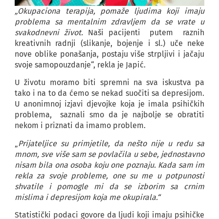
„Okupaciona terapija, pomaže ljudima koji imaju
problema sa mentalnim zdravljem da se vrate u
svakodnevni život.
Naši pacijenti putem raznih
kreativnih radnji (slikanje, bojenje i sl.) uče neke
nove oblike ponašanja, postaju više strpljivi i jačaju
svoje samopouzdanje“, rekla je Japić.
U životu moramo biti spremni na sva iskustva pa
tako i na to da ćemo se nekad suočiti sa depresijom.
U anonimnoj izjavi djevojke koja je imala psihičkih
problema, saznali smo da je najbolje se obratiti
nekom i priznati da imamo problem.
„
Prijateljice su primjetile, da nešto nije u redu sa
mnom, sve više sam se povlačila u sebe, jednostavno
nisam bila ona osoba koju one poznaju. Kada sam im
rekla za svoje probleme, one su me u potpunosti
shvatile i pomogle mi da se izborim sa crnim
mislima i depresijom koja me okupirala.“
Statistički podaci govore da ljudi koji imaju psihičke