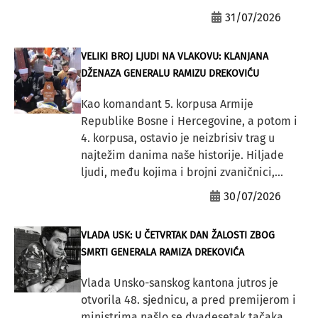
31/07/2026
VELIKI BROJ LJUDI NA VLAKOVU: KLANJANA
DŽENAZA GENERALU RAMIZU DREKOVIĆU
Kao komandant 5. korpusa Armije
Republike Bosne i Hercegovine, a potom i
4. korpusa, ostavio je neizbrisiv trag u
najtežim danima naše historije. Hiljade
ljudi, među kojima i brojni zvaničnici,...
30/07/2026
VLADA USK: U ČETVRTAK DAN ŽALOSTI ZBOG
SMRTI GENERALA RAMIZA DREKOVIĆA
Vlada Unsko-sanskog kantona jutros je
otvorila 48. sjednicu, a pred premijerom i
ministrima našlo se dvadesetak tačaka