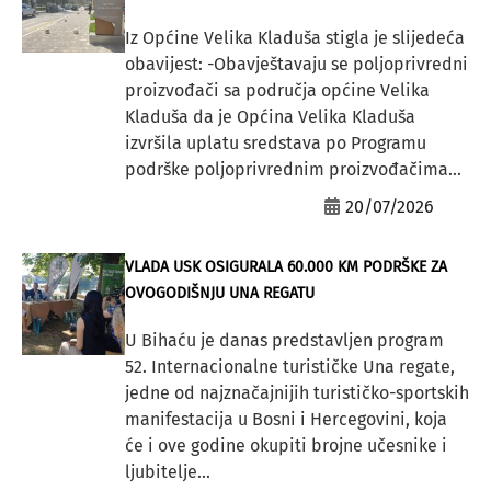
Iz Općine Velika Kladuša stigla je slijedeća
obavijest: -Obavještavaju se poljoprivredni
proizvođači sa područja općine Velika
Kladuša da je Općina Velika Kladuša
izvršila uplatu sredstava po Programu
podrške poljoprivrednim proizvođačima...
20/07/2026
VLADA USK OSIGURALA 60.000 KM PODRŠKE ZA
OVOGODIŠNJU UNA REGATU
U Bihaću je danas predstavljen program
52. Internacionalne turističke Una regate,
jedne od najznačajnijih turističko-sportskih
manifestacija u Bosni i Hercegovini, koja
će i ove godine okupiti brojne učesnike i
ljubitelje...