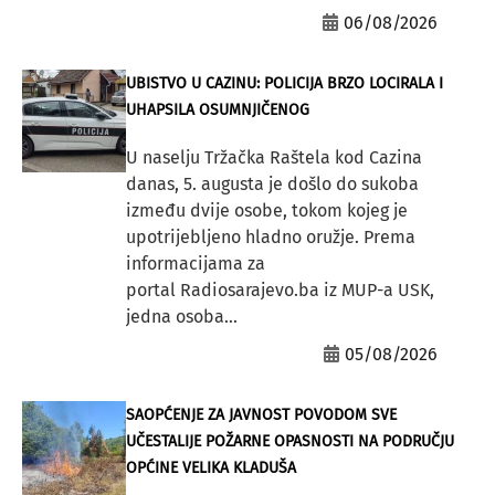
06/08/2026
UBISTVO U CAZINU: POLICIJA BRZO LOCIRALA I
UHAPSILA OSUMNJIČENOG
U naselju Tržačka Raštela kod Cazina
danas, 5. augusta je došlo do sukoba
između dvije osobe, tokom kojeg je
upotrijebljeno hladno oružje. Prema
informacijama za
portal Radiosarajevo.ba iz MUP-a USK,
jedna osoba...
05/08/2026
SAOPĆENJE ZA JAVNOST POVODOM SVE
UČESTALIJE POŽARNE OPASNOSTI NA PODRUČJU
OPĆINE VELIKA KLADUŠA