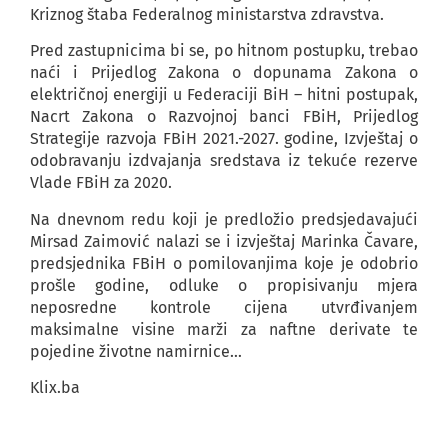
Kriznog štaba Federalnog ministarstva zdravstva.
Pred zastupnicima bi se, po hitnom postupku, trebao
naći i Prijedlog Zakona o dopunama Zakona o
električnoj energiji u Federaciji BiH – hitni postupak,
Nacrt Zakona o Razvojnoj banci FBiH, Prijedlog
Strategije razvoja FBiH 2021.-2027. godine, Izvještaj o
odobravanju izdvajanja sredstava iz tekuće rezerve
Vlade FBiH za 2020.
Na dnevnom redu koji je predložio predsjedavajući
Mirsad Zaimović nalazi se i izvještaj Marinka Čavare,
predsjednika FBiH o pomilovanjima koje je odobrio
prošle godine, odluke o propisivanju mjera
neposredne kontrole cijena utvrđivanjem
maksimalne visine marži za naftne derivate te
pojedine životne namirnice…
Klix.ba