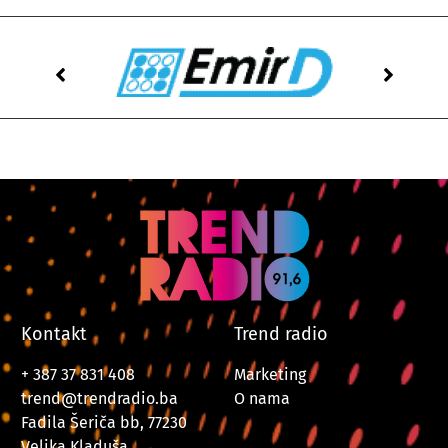
Kontakt
Trend radio
+ 387 37 831 408
Marketing
trend@trendradio.ba
O nama
Fadila Šeriča bb, 77230
Velika Kladuša