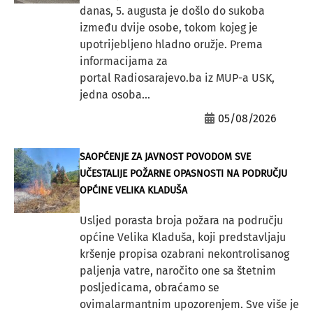
danas, 5. augusta je došlo do sukoba
između dvije osobe, tokom kojeg je
upotrijebljeno hladno oružje. Prema
informacijama za
portal Radiosarajevo.ba iz MUP-a USK,
jedna osoba...
05/08/2026
SAOPĆENJE ZA JAVNOST POVODOM SVE
UČESTALIJE POŽARNE OPASNOSTI NA PODRUČJU
OPĆINE VELIKA KLADUŠA
Usljed porasta broja požara na području
općine Velika Kladuša, koji predstavljaju
kršenje propisa ozabrani nekontrolisanog
paljenja vatre, naročito one sa štetnim
posljedicama, obraćamo se
ovimalarmantnim upozorenjem. Sve više je