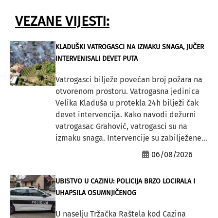
VEZANE VIJESTI:
KLADUŠKI VATROGASCI NA IZMAKU SNAGA, JUČER
INTERVENISALI DEVET PUTA
Vatrogasci bilježe povećan broj požara na
otvorenom prostoru. Vatrogasna jedinica
Velika Kladuša u protekla 24h bilježi čak
devet intervencija. Kako navodi dežurni
vatrogasac Grahović, vatrogasci su na
izmaku snaga. Intervencije su zabilježene...
06/08/2026
UBISTVO U CAZINU: POLICIJA BRZO LOCIRALA I
UHAPSILA OSUMNJIČENOG
U naselju Tržačka Raštela kod Cazina