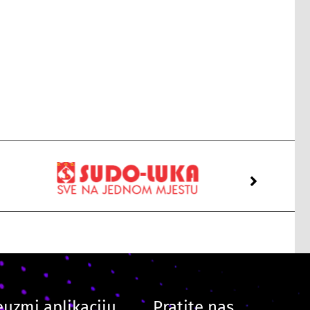
euzmi aplikaciju
Pratite nas