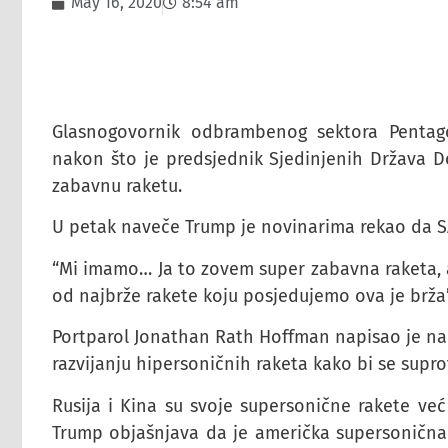
May 16, 2020
8:54 am
Glasnogovornik odbrambenog sektora Pentago
nakon što je predsjednik Sjedinjenih Država D
zabavnu raketu.
U petak naveče Trump je novinarima rekao da S
“Mi imamo… Ja to zovem super zabavna raketa, a
od najbrže rakete koju posjedujemo ova je brža”
Portparol Jonathan Rath Hoffman napisao je na
razvijanju hipersoničnih raketa kako bi se suprot
Rusija i Kina su svoje supersonične rakete već
Trump objašnjava da je američka supersonična 