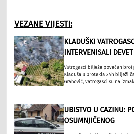
VEZANE VIJESTI:
KLADUŠKI VATROGASC
INTERVENISALI DEVET
Vatrogasci bilježe povećan broj
Kladuša u protekla 24h bilježi č
Grahović, vatrogasci su na izmak
UBISTVO U CAZINU: P
OSUMNJIČENOG