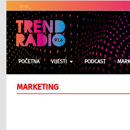
Američki zakonodavci t
POČETNA
VIJESTI
PODCAST
MARK
MARKETING