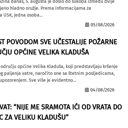
azina danas, 5. augusta je došlo do sukoba između dvije
ljeno hladno oružje. Prema informacijama za
a USK, jedna osoba...
05/08/2026
ST POVODOM SVE UČESTALIJE POŽARNE
ČJU OPĆINE VELIKA KLADUŠA
odručju općine Velika Kladuša, koji predstavljaju kršenje
g paljenja vatre, naročito one sa štetnim posljedicama,
ozorenjem. Sve više je evidentno...
04/08/2026
AT: “NIJE ME SRAMOTA IĆI OD VRATA DO
AC ZA VELIKU KLADUŠU”