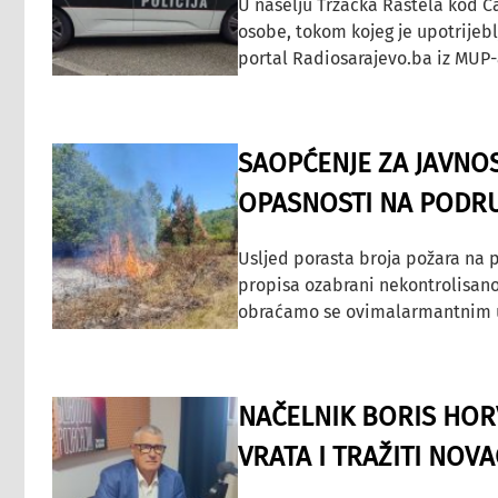
U naselju Tržačka Raštela kod C
osobe, tokom kojeg je upotrijeb
portal Radiosarajevo.ba iz MUP-
SAOPĆENJE ZA JAVNO
OPASNOSTI NA PODRU
Usljed porasta broja požara na p
propisa ozabrani nekontrolisano
obraćamo se ovimalarmantnim up
NAČELNIK BORIS HORV
VRATA I TRAŽITI NOV