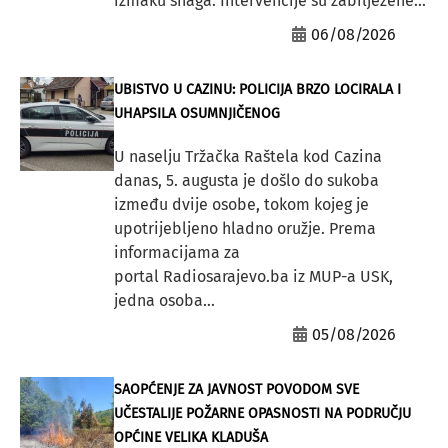
izmaku snaga. Intervencije su zabilježene...
06/08/2026
UBISTVO U CAZINU: POLICIJA BRZO LOCIRALA I
UHAPSILA OSUMNJIČENOG
U naselju Tržačka Raštela kod Cazina
danas, 5. augusta je došlo do sukoba
između dvije osobe, tokom kojeg je
upotrijebljeno hladno oružje. Prema
informacijama za
portal Radiosarajevo.ba iz MUP-a USK,
jedna osoba...
05/08/2026
SAOPĆENJE ZA JAVNOST POVODOM SVE
UČESTALIJE POŽARNE OPASNOSTI NA PODRUČJU
OPĆINE VELIKA KLADUŠA