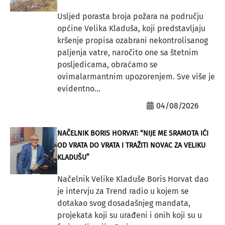
Usljed porasta broja požara na području
općine Velika Kladuša, koji predstavljaju
kršenje propisa ozabrani nekontrolisanog
paljenja vatre, naročito one sa štetnim
posljedicama, obraćamo se
ovimalarmantnim upozorenjem. Sve više je
evidentno...
04/08/2026
NAČELNIK BORIS HORVAT: “NIJE ME SRAMOTA IĆI
OD VRATA DO VRATA I TRAŽITI NOVAC ZA VELIKU
KLADUŠU”
Načelnik Velike Kladuše Boris Horvat dao
je intervju za Trend radio u kojem se
dotakao svog dosadašnjeg mandata,
projekata koji su urađeni i onih koji su u