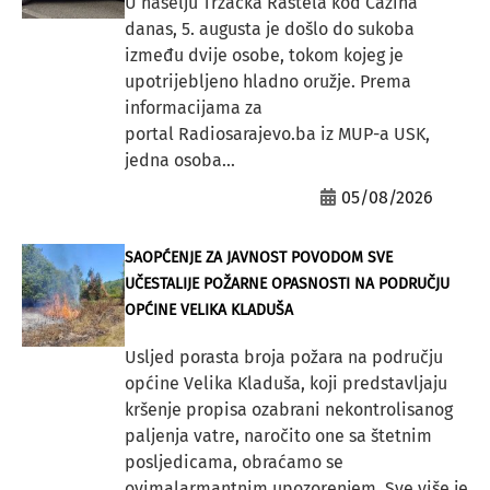
U naselju Tržačka Raštela kod Cazina
danas, 5. augusta je došlo do sukoba
između dvije osobe, tokom kojeg je
upotrijebljeno hladno oružje. Prema
informacijama za
portal Radiosarajevo.ba iz MUP-a USK,
jedna osoba...
05/08/2026
SAOPĆENJE ZA JAVNOST POVODOM SVE
UČESTALIJE POŽARNE OPASNOSTI NA PODRUČJU
OPĆINE VELIKA KLADUŠA
Usljed porasta broja požara na području
općine Velika Kladuša, koji predstavljaju
kršenje propisa ozabrani nekontrolisanog
paljenja vatre, naročito one sa štetnim
posljedicama, obraćamo se
ovimalarmantnim upozorenjem. Sve više je