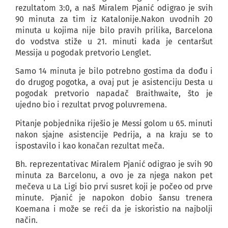
rezultatom 3:0, a naš Miralem Pjanić odigrao je svih
90 minuta za tim iz Katalonije.Nakon uvodnih 20
minuta u kojima nije bilo pravih prilika, Barcelona
do vodstva stiže u 21. minuti kada je centaršut
Messija u pogodak pretvorio Lenglet.
Samo 14 minuta je bilo potrebno gostima da dođu i
do drugog pogotka, a ovaj put je asistenciju Desta u
pogodak pretvorio napadač Braithwaite, što je
ujedno bio i rezultat prvog poluvremena.
Pitanje pobjednika riješio je Messi golom u 65. minuti
nakon sjajne asistencije Pedrija, a na kraju se to
ispostavilo i kao konačan rezultat meča.
Bh. reprezentativac Miralem Pjanić odigrao je svih 90
minuta za Barcelonu, a ovo je za njega nakon pet
mečeva u La Ligi bio prvi susret koji je počeo od prve
minute. Pjanić je napokon dobio šansu trenera
Koemana i može se reći da je iskoristio na najbolji
način.