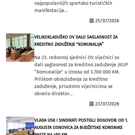
najpopularnijih sportsko-turističkih
manifestacija...
25/07/2026
VELIKOKLADUŠKO OV DALO SAGLASNOST ZA
KREDITNO ZADUŽENJE “KOMUNALIJA”
Na 23. redovnoj sjednici OV vijećnici su
dali saglasnost za kreditno zaduženje JKUP
“Komunalije” u iznosu od 3.700 000 KM.
Prilikom obrazloženja za kreditno
zaduženje, prisutnim vijećnicima se
obratio direktor...
23/07/2026
VLADA USK I SINDIKATI POSTIGLI DOGOVOR: OD 1.
AUGUSTA OSNOVICA ZA BUDŽETSKE KORISNIKE
RASTE NA 450 KM