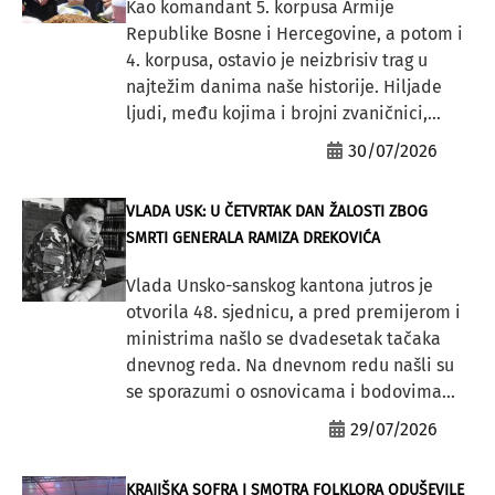
Kao komandant 5. korpusa Armije
Republike Bosne i Hercegovine, a potom i
4. korpusa, ostavio je neizbrisiv trag u
najtežim danima naše historije. Hiljade
ljudi, među kojima i brojni zvaničnici,...
30/07/2026
VLADA USK: U ČETVRTAK DAN ŽALOSTI ZBOG
SMRTI GENERALA RAMIZA DREKOVIĆA
Vlada Unsko-sanskog kantona jutros je
otvorila 48. sjednicu, a pred premijerom i
ministrima našlo se dvadesetak tačaka
dnevnog reda. Na dnevnom redu našli su
se sporazumi o osnovicama i bodovima...
29/07/2026
KRAJIŠKA SOFRA I SMOTRA FOLKLORA ODUŠEVILE