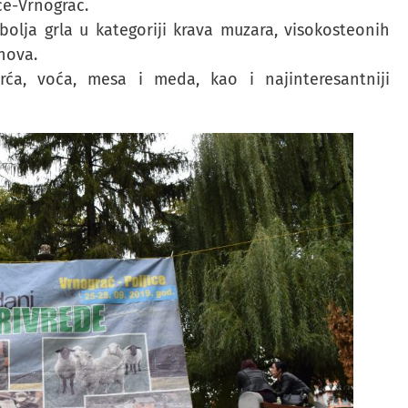
ice-Vrnograč.
bolja grla u kategoriji krava muzara, visokosteonih
vnova.
rća, voća, mesa i meda, kao i najinteresantniji