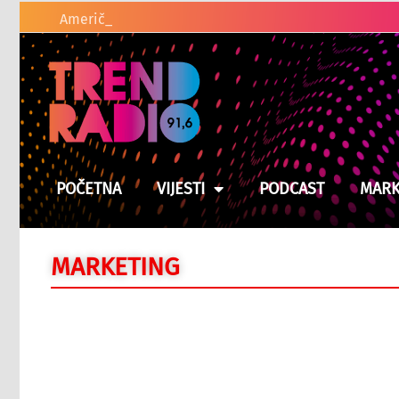
Američki zakonodavci traže od Trumpa da
POČETNA
VIJESTI
PODCAST
MARK
MARKETING