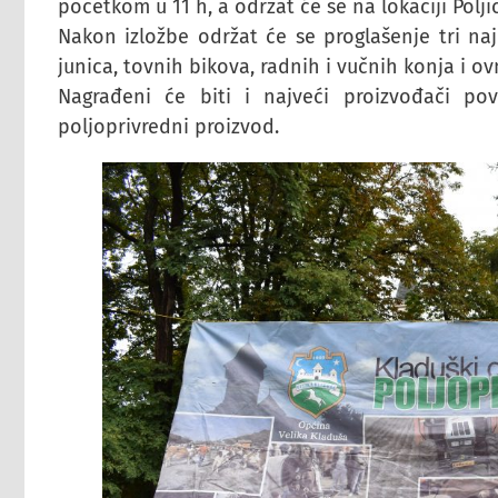
početkom u 11 h, a održat će se na lokaciji Polj
Nakon izložbe održat će se proglašenje tri naj
junica, tovnih bikova, radnih i vučnih konja i o
Nagrađeni će biti i najveći proizvođači pov
poljoprivredni proizvod.