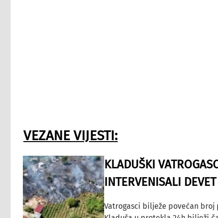
VEZANE VIJESTI:
KLADUŠKI VATROGASC
INTERVENISALI DEVET
Vatrogasci bilježe povećan broj
Kladuša u protekla 24h bilježi č