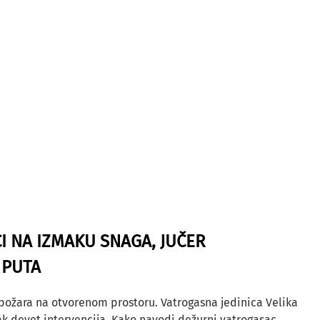
I NA IZMAKU SNAGA, JUČER
 PUTA
 požara na otvorenom prostoru. Vatrogasna jedinica Velika
ak devet intervencija. Kako navodi dežurni vatrogasac