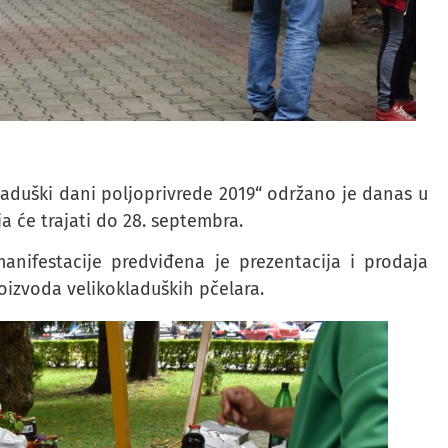
laduški dani poljoprivrede 2019“ održano je danas u
a će trajati do 28. septembra.
nifestacije predviđena je prezentacija i prodaja
oizvoda velikokladuških pčelara.