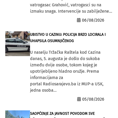
vatrogasac Grahović, vatrogasci su na
izmaku snaga. Intervencije su zabilježene...
06/08/2026
UBISTVO U CAZINU: POLICIJA BRZO LOCIRALA I
UHAPSILA OSUMNJIČENOG
U naselju Tržačka Raštela kod Cazina
danas, 5. augusta je došlo do sukoba
između dvije osobe, tokom kojeg je
upotrijebljeno hladno oružje. Prema
informacijama za
portal Radiosarajevo.ba iz MUP-a USK,
jedna osoba...
05/08/2026
SAOPĆENJE ZA JAVNOST POVODOM SVE