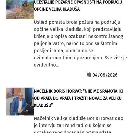
UČESTALIJE POŽARNE OPASNOSTI NA PODRUČJU
OPĆINE VELIKA KLADUŠA
Usljed porasta broja požara na području
općine Velika Kladuša, koji predstavljaju
kršenje propisa ozabrani nekontrolisanog
paljenja vatre, naročito one sa štetnim
posljedicama, obraćamo se
ovimalarmantnim upozorenjem. Sve više je
evidentno...
04/08/2026
NAČELNIK BORIS HORVAT: “NIJE ME SRAMOTA IĆI
OD VRATA DO VRATA I TRAŽITI NOVAC ZA VELIKU
KLADUŠU”
Načelnik Velike Kladuše Boris Horvat dao
je intervju za Trend radio u kojem se
dotakao svog dosadašnjeg mandata,