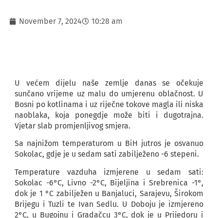
November 7, 2024
10:28 am
U većem dijelu naše zemlje danas se očekuje
sunčano vrijeme uz malu do umjerenu oblačnost. U
Bosni po kotlinama i uz riječne tokove magla ili niska
naoblaka, koja ponegdje može biti i dugotrajna.
Vjetar slab promjenljivog smjera.
Sa najnižom temperaturom u BiH jutros je osvanuo
Sokolac, gdje je u sedam sati zabilježeno -6 stepeni.
Temperature vazduha izmjerene u sedam sati:
Sokolac -6°C, Livno -2°C, Bijeljina i Srebrenica -1°,
dok je 1 °C zabilježen u Banjaluci, Sarajevu, Širokom
Brijegu i Tuzli te Ivan Sedlu. U Doboju je izmjereno
2°C, u Bugojnu i Gradačcu 3°C, dok je u Prijedoru i