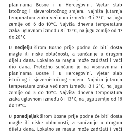
planinama Bosne i u Hercegovini. Vjetar slab
istočnog i sjeveroistočnog smjera. Najniža jutarnja
temperatura zraka većinom između -3 i 3°C, na jugu
zemlje od 6 do 10°C. Najviša dnevna temperatura
zraka uglavnom između 8 i 13°C, na jugu zemlje od 17
do 20°C.
U
nedjelju
širom Bosne prije podne će biti dosta
magle ili niske oblačnosti, a sunčanije u drugom
dijelu dana. Lokalno se magla može zadržati i veći
dio dana. Pretežno sunčano je na visoravnima i
planinama Bosne i u Hercegovini. Vjetar slab
istočnog i sjeveroistočnog smjera. Najniža jutarnja
temperatura zraka većinom između -3 i 2°C, na jugu
zemlje od 5 do 10°C. Najviša dnevna temperatura
zraka uglavnom između 8 i 13°C, na jugu zemlje od 16
do 19°C.
U
ponedjeljak
širom Bosne prije podne će biti dosta
magle ili niske oblačnosti, a sunčanije u drugom
dijelu dana. Lokalno se magla može zadržati i veći