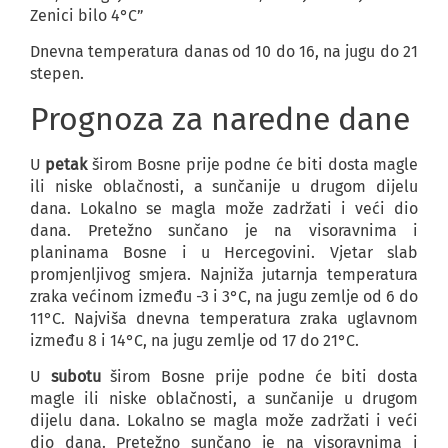
Zenici bilo 4°C”
Dnevna temperatura danas od 10 do 16, na jugu do 21
stepen.
Prognoza za naredne dane
U
petak
širom Bosne prije podne će biti dosta magle
ili niske oblačnosti, a sunčanije u drugom dijelu
dana. Lokalno se magla može zadržati i veći dio
dana. Pretežno sunčano je na visoravnima i
planinama Bosne i u Hercegovini. Vjetar slab
promjenljivog smjera. Najniža jutarnja temperatura
zraka većinom između -3 i 3°C, na jugu zemlje od 6 do
11°C. Najviša dnevna temperatura zraka uglavnom
između 8 i 14°C, na jugu zemlje od 17 do 21°C.
U
subotu
širom Bosne prije podne će biti dosta
magle ili niske oblačnosti, a sunčanije u drugom
dijelu dana. Lokalno se magla može zadržati i veći
dio dana. Pretežno sunčano je na visoravnima i