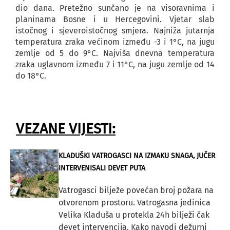
dio dana. Pretežno sunčano je na visoravnima i
planinama Bosne i u Hercegovini. Vjetar slab
istočnog i sjeveroistočnog smjera. Najniža jutarnja
temperatura zraka većinom između -3 i 1°C, na jugu
zemlje od 5 do 9°C. Najviša dnevna temperatura
zraka uglavnom između 7 i 11°C, na jugu zemlje od 14
do 18°C.
VEZANE VIJESTI:
KLADUŠKI VATROGASCI NA IZMAKU SNAGA, JUČER
INTERVENISALI DEVET PUTA
Vatrogasci bilježe povećan broj požara na
otvorenom prostoru. Vatrogasna jedinica
Velika Kladuša u protekla 24h bilježi čak
devet intervencija. Kako navodi dežurni