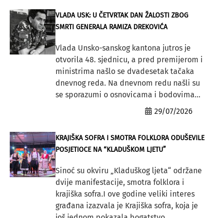
VLADA USK: U ČETVRTAK DAN ŽALOSTI ZBOG
SMRTI GENERALA RAMIZA DREKOVIĆA
Vlada Unsko-sanskog kantona jutros je
otvorila 48. sjednicu, a pred premijerom i
ministrima našlo se dvadesetak tačaka
dnevnog reda. Na dnevnom redu našli su
se sporazumi o osnovicama i bodovima...
29/07/2026
KRAJIŠKA SOFRA I SMOTRA FOLKLORA ODUŠEVILE
POSJETIOCE NA “KLADUŠKOM LJETU”
Sinoć su okviru „Kladuškog ljeta“ održane
dvije manifestacije, smotra folklora i
krajiška sofra.I ove godine veliki interes
građana izazvala je Krajiška sofra, koja je
još jednom pokazala bogatstvo