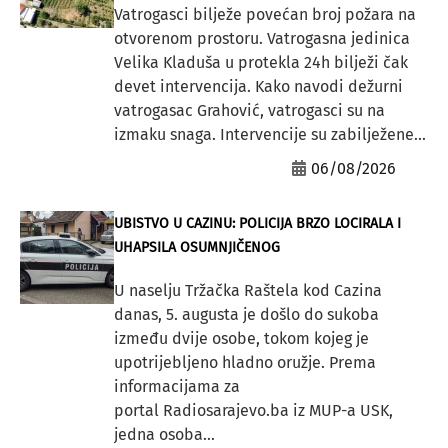
Vatrogasci bilježe povećan broj požara na
otvorenom prostoru. Vatrogasna jedinica
Velika Kladuša u protekla 24h bilježi čak
devet intervencija. Kako navodi dežurni
vatrogasac Grahović, vatrogasci su na
izmaku snaga. Intervencije su zabilježene...
06/08/2026
UBISTVO U CAZINU: POLICIJA BRZO LOCIRALA I
UHAPSILA OSUMNJIČENOG
U naselju Tržačka Raštela kod Cazina
danas, 5. augusta je došlo do sukoba
između dvije osobe, tokom kojeg je
upotrijebljeno hladno oružje. Prema
informacijama za
portal Radiosarajevo.ba iz MUP-a USK,
jedna osoba...