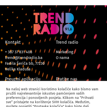
Kontakt
Trend radio
+ 387 37 831 408
Marketing
trend@trendradio.ba
O nama
Fadila Šeriča bb, 77230
Velika Kladuša
Preuzmi aplikaciju
Pratite nas
Na našoj web stranici koristimo kolačiće kako bismo vam
pružili najrelevantnije iskustvo pamćenjem vaših
preferencija i ponovljenih posjeta. Klikom na “Prihvati
sve” pristajete na korištenje SVIH kolačića. Međutim,
možete posjetiti "Postavke kolačića" kako biste dali