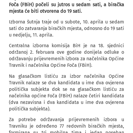
Foča (FBiH) počeli su jutros u sedam sati, a biračka
mjesta će biti otvorena do 19 sati.
Izborna šutnja traje od u subote, 10. aprila u sedam
sati do zatvaranja biračkih mjesta, odnosno do 19 sati
u nedjelju, 11. aprila.
Centralna izborna komisija BiH je na 18. sjednici
održanoj 2. februara ove godine donijela odluke o
održavanju prijevremenih izbora za načelnika Općine
Travnik i načelnika Općine Foča (FBiH).
Na glasačkom listiću za izbor načelnika Općine
Travnik nalaze se dva kandidata u ime dva ovjerena
politička subjekta dok se na glasačkom listiću za
načelnika općine Foča (FBiH) nalaze četiri kandidata
(dva nezavisna i dva kandidata u ime dva ovjerena
politička subjekta).
Za potrebe održavanja prijevremenih izbora u
Travniku je određeno 77 redovnih biračkih mjesta,
formirana su tri mobilna tima i jedan poseban