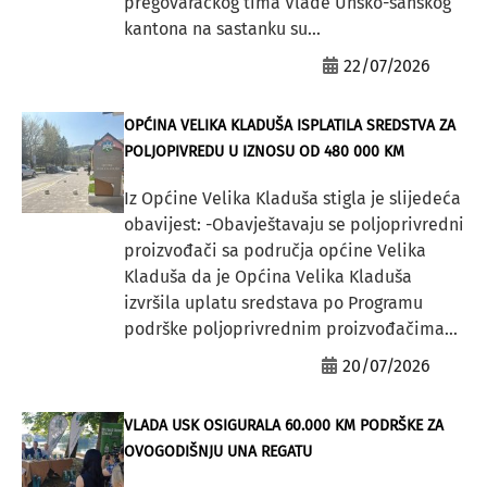
pregovaračkog tima Vlade Unsko-sanskog
kantona na sastanku su...
22/07/2026
OPĆINA VELIKA KLADUŠA ISPLATILA SREDSTVA ZA
POLJOPIVREDU U IZNOSU OD 480 000 KM
Iz Općine Velika Kladuša stigla je slijedeća
obavijest: -Obavještavaju se poljoprivredni
proizvođači sa područja općine Velika
Kladuša da je Općina Velika Kladuša
izvršila uplatu sredstava po Programu
podrške poljoprivrednim proizvođačima...
20/07/2026
VLADA USK OSIGURALA 60.000 KM PODRŠKE ZA
OVOGODIŠNJU UNA REGATU