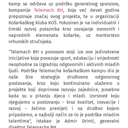
Kamp se održava uz podršku generalnog sponzora,
kompanije
Telemach BH
, koja već devet godina
prepoznaje značaj ovog projekta, te u organizaciji
Košarkaškog kluba KOŠ. Fokusiran je na individualni i
timski razvoj polaznika kroz usvajanje osnovnih i
naprednih elemenata košarke, uz mentorstvo
vrhunskih stručnjaka.
“Telemach BH s ponosom stoji iza ove jedinstvene
inicijative koja povezuje sport, edukaciju i vrijednosti
neophodne za izgradnju odgovornih i aktivnih mladih
ljudi. Podrška Telemacha košarkaškom kampu dio je
naše šire strategije društveno odgovornog
poslovanja, kroz koju kontinuirano ulažemo u
projekte koji doprinose razvoju zajednice, posebno
kada su u pitanju djeca i mladi. Izvrsnost koju
njegujemo u poslovanju – kroz kvalitet, inovacije i
razvoj – želimo prenijeti i na društvo kojem
pripadamo, a najbolji način za to je podrška mladim
talentima”, istakao je Admir Drinić, generalni
direktor Telemacha BH.