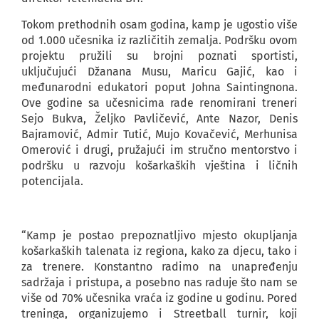
Tokom prethodnih osam godina, kamp je ugostio više
od 1.000 učesnika iz različitih zemalja. Podršku ovom
projektu pružili su brojni poznati sportisti,
uključujući Džanana Musu, Maricu Gajić, kao i
međunarodni edukatori poput Johna Saintingnona.
Ove godine sa učesnicima rade renomirani treneri
Sejo Bukva, Željko Pavličević, Ante Nazor, Denis
Bajramović, Admir Tutić, Mujo Kovačević, Merhunisa
Omerović i drugi, pružajući im stručno mentorstvo i
podršku u razvoju košarkaških vještina i ličnih
potencijala.
“Kamp je postao prepoznatljivo mjesto okupljanja
košarkaških talenata iz regiona, kako za djecu, tako i
za trenere. Konstantno radimo na unapređenju
sadržaja i pristupa, a posebno nas raduje što nam se
više od 70% učesnika vraća iz godine u godinu. Pored
treninga, organizujemo i Streetball turnir, koji