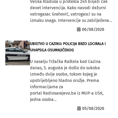
Velika Kladuša u protekla 24h bilježi čak
devet intervencija. Kako navodi dežurni
vatrogasac Grahović, vatrogasci su na
izmaku snaga. Intervencije su zabilježene...
06/08/2026
UBISTVO U CAZINU: POLICIJA BRZO LOCIRALA I
UHAPSILA OSUMNJIČENOG
U naselju Tržačka Raštela kod Cazina
danas, 5. augusta je došlo do sukoba
između dvije osobe, tokom kojeg je
upotrijebljeno hladno oružje. Prema
informacijama za
portal Radiosarajevo.ba iz MUP-a USK,
jedna osoba...
05/08/2026