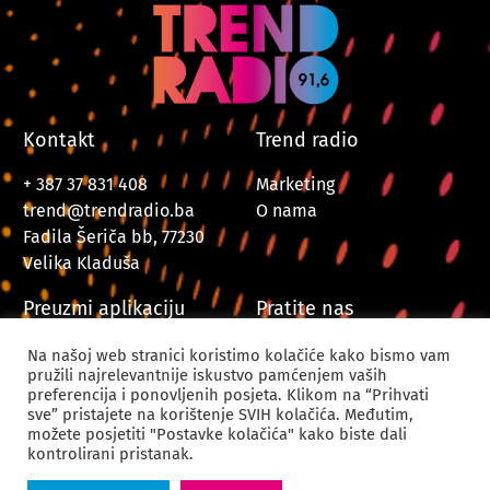
Kontakt
Trend radio
+ 387 37 831 408
Marketing
trend@trendradio.ba
O nama
Fadila Šeriča bb, 77230
Velika Kladuša
Preuzmi aplikaciju
Pratite nas
Na našoj web stranici koristimo kolačiće kako bismo vam
pružili najrelevantnije iskustvo pamćenjem vaših
preferencija i ponovljenih posjeta. Klikom na “Prihvati
sve” pristajete na korištenje SVIH kolačića. Međutim,
možete posjetiti "Postavke kolačića" kako biste dali
kontrolirani pristanak.
© 2024. Trend Radio Velika Kladuša. Sva prava zadržana.