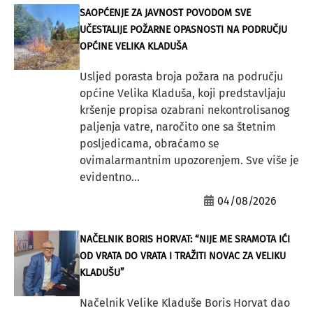
SAOPĆENJE ZA JAVNOST POVODOM SVE
UČESTALIJE POŽARNE OPASNOSTI NA PODRUČJU
OPĆINE VELIKA KLADUŠA
Usljed porasta broja požara na području
općine Velika Kladuša, koji predstavljaju
kršenje propisa ozabrani nekontrolisanog
paljenja vatre, naročito one sa štetnim
posljedicama, obraćamo se
ovimalarmantnim upozorenjem. Sve više je
evidentno...
04/08/2026
NAČELNIK BORIS HORVAT: “NIJE ME SRAMOTA IĆI
OD VRATA DO VRATA I TRAŽITI NOVAC ZA VELIKU
KLADUŠU”
Načelnik Velike Kladuše Boris Horvat dao