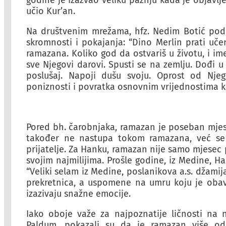
godine je izazvao veliku pažnju kada je objavlje
učio Kur’an.
Na društvenim mrežama, hfz. Nedim Botić podi
skromnosti i pokajanja: “Dino Merlin prati uče
ramazana. Koliko god da ostvariš u životu, i im
sve Njegovi darovi. Spusti se na zemlju. Dođi u
poslušaj. Napoji dušu svoju. Oprost od Njeg
poniznosti i povratka osnovnim vrijednostima 
Pored bh. čarobnjaka, ramazan je poseban mjese
također ne nastupa tokom ramazana, već se f
prijatelje. Za Hanku, ramazan nije samo mjesec p
svojim najmilijima. Prošle godine, iz Medine, H
“Veliki selam iz Medine, poslanikova a.s. džamij
prekretnica, a uspomene na umru koju je obav
izazivaju snažne emocije.
Iako oboje važe za najpoznatije ličnosti na 
Paldum, pokazali su da je ramazan više od 