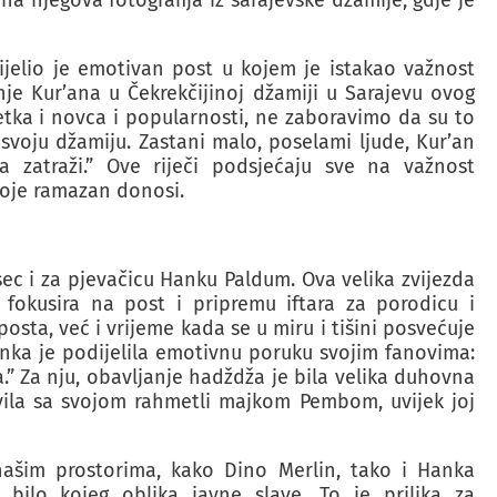
na njegova fotografija iz sarajevske džamije, gdje je
jelio je emotivan post u kojem je istakao važnost
nje Kur’ana u Čekrekčijinoj džamiji u Sarajevu ovog
etka i novca i popularnosti, ne zaboravimo da su to
 svoju džamiju. Zastani malo, poselami ljude, Kur’an
a zatraži.” Ove riječi podsjećaju sve na važnost
koje ramazan donosi.
c i za pjevačicu Hanku Paldum. Ova velika zvijezda
okusira na post i pripremu iftara za porodicu i
osta, već i vrijeme kada se u miru i tišini posvećuje
anka je podijelila emotivnu poruku svojim fanovima:
a.” Za nju, obavljanje hadždža je bila velika duhovna
ila sa svojom rahmetli majkom Pembom, uvijek joj
našim prostorima, kako Dino Merlin, tako i Hanka
bilo kojeg oblika javne slave. To je prilika za