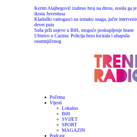
Kerim Alajbegović izabrao broj na dresu, nosila ga je
ikona Juventusa
Kladuški vatrogasci na izmaku snaga, jučer intervenis
devet puta
Suša prži usjeve u BiH, moguće poskupljenje hrane
Ubistvo u Cazinu: Policija brzo locirala i uhapsila
osumnjičenog
Početna
Vijesti
Lokalno
BiH
SVIJET
SPORT
MAGAZIN
Podcast