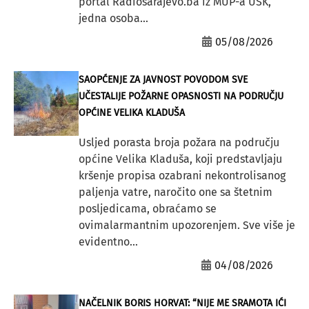
portal Radiosarajevo.ba iz MUP-a USK,
jedna osoba...
05/08/2026
SAOPĆENJE ZA JAVNOST POVODOM SVE
UČESTALIJE POŽARNE OPASNOSTI NA PODRUČJU
OPĆINE VELIKA KLADUŠA
Usljed porasta broja požara na području
općine Velika Kladuša, koji predstavljaju
kršenje propisa ozabrani nekontrolisanog
paljenja vatre, naročito one sa štetnim
posljedicama, obraćamo se
ovimalarmantnim upozorenjem. Sve više je
evidentno...
04/08/2026
NAČELNIK BORIS HORVAT: “NIJE ME SRAMOTA IĆI