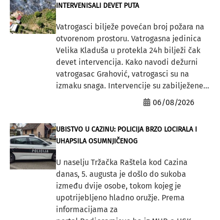
INTERVENISALI DEVET PUTA
Vatrogasci bilježe povećan broj požara na
otvorenom prostoru. Vatrogasna jedinica
Velika Kladuša u protekla 24h bilježi čak
devet intervencija. Kako navodi dežurni
vatrogasac Grahović, vatrogasci su na
izmaku snaga. Intervencije su zabilježene...
06/08/2026
UBISTVO U CAZINU: POLICIJA BRZO LOCIRALA I
UHAPSILA OSUMNJIČENOG
U naselju Tržačka Raštela kod Cazina
danas, 5. augusta je došlo do sukoba
između dvije osobe, tokom kojeg je
upotrijebljeno hladno oružje. Prema
informacijama za