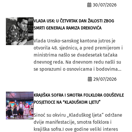
30/07/2026
VLADA USK: U ČETVRTAK DAN ŽALOSTI ZBOG
SMRTI GENERALA RAMIZA DREKOVIĆA
Vlada Unsko-sanskog kantona jutros je
otvorila 48. sjednicu, a pred premijerom i
ministrima našlo se dvadesetak tačaka
dnevnog reda. Na dnevnom redu našli su
se sporazumi o osnovicama i bodovima...
29/07/2026
KRAJIŠKA SOFRA I SMOTRA FOLKLORA ODUŠEVILE
POSJETIOCE NA “KLADUŠKOM LJETU”
Sinoć su okviru „Kladuškog ljeta“ održane
dvije manifestacije, smotra folklora i
krajiška sofra.I ove godine veliki interes