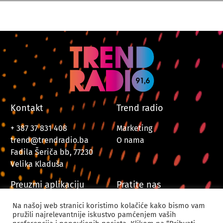
Kontakt
Trend radio
+ 387 37 831 408
Marketing
trend@trendradio.ba
O nama
Fadila Šeriča bb, 77230
Velika Kladuša
Preuzmi aplikaciju
Pratite nas
Na našoj web stranici koristimo kolačiće kako bismo vam
pružili najrelevantnije iskustvo pamćenjem vaših