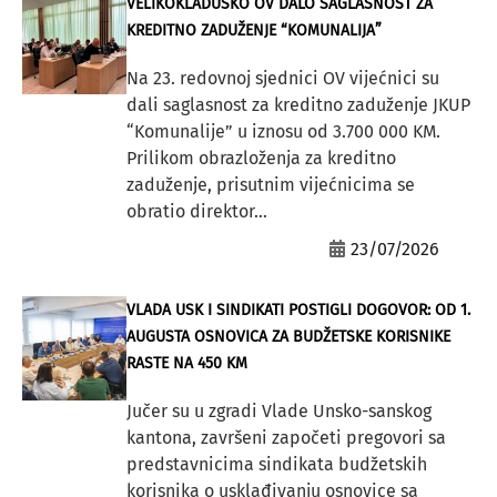
VELIKOKLADUŠKO OV DALO SAGLASNOST ZA
KREDITNO ZADUŽENJE “KOMUNALIJA”
Na 23. redovnoj sjednici OV vijećnici su
dali saglasnost za kreditno zaduženje JKUP
“Komunalije” u iznosu od 3.700 000 KM.
Prilikom obrazloženja za kreditno
zaduženje, prisutnim vijećnicima se
obratio direktor...
23/07/2026
VLADA USK I SINDIKATI POSTIGLI DOGOVOR: OD 1.
AUGUSTA OSNOVICA ZA BUDŽETSKE KORISNIKE
RASTE NA 450 KM
Jučer su u zgradi Vlade Unsko-sanskog
kantona, završeni započeti pregovori sa
predstavnicima sindikata budžetskih
korisnika o usklađivanju osnovice sa