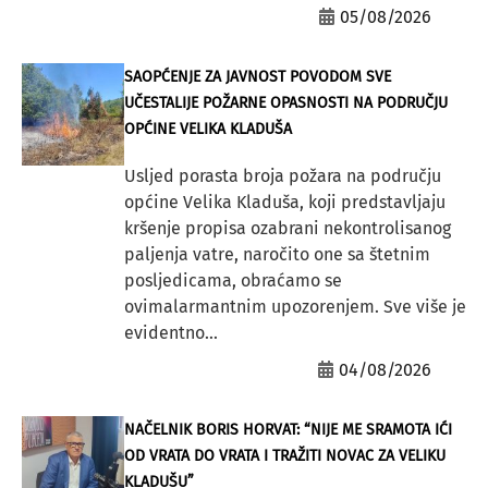
05/08/2026
SAOPĆENJE ZA JAVNOST POVODOM SVE
UČESTALIJE POŽARNE OPASNOSTI NA PODRUČJU
OPĆINE VELIKA KLADUŠA
Usljed porasta broja požara na području
općine Velika Kladuša, koji predstavljaju
kršenje propisa ozabrani nekontrolisanog
paljenja vatre, naročito one sa štetnim
posljedicama, obraćamo se
ovimalarmantnim upozorenjem. Sve više je
evidentno...
04/08/2026
NAČELNIK BORIS HORVAT: “NIJE ME SRAMOTA IĆI
OD VRATA DO VRATA I TRAŽITI NOVAC ZA VELIKU
KLADUŠU”