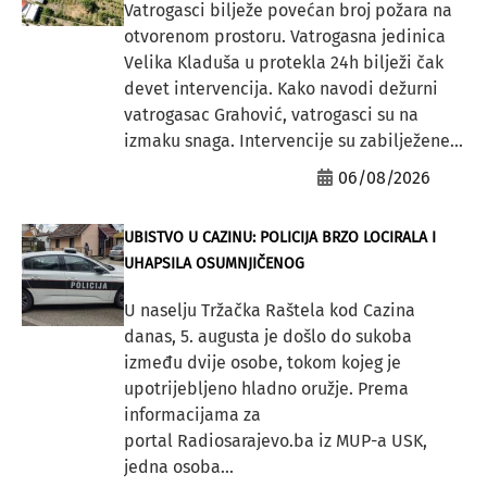
Vatrogasci bilježe povećan broj požara na
otvorenom prostoru. Vatrogasna jedinica
Velika Kladuša u protekla 24h bilježi čak
devet intervencija. Kako navodi dežurni
vatrogasac Grahović, vatrogasci su na
izmaku snaga. Intervencije su zabilježene...
06/08/2026
UBISTVO U CAZINU: POLICIJA BRZO LOCIRALA I
UHAPSILA OSUMNJIČENOG
U naselju Tržačka Raštela kod Cazina
danas, 5. augusta je došlo do sukoba
između dvije osobe, tokom kojeg je
upotrijebljeno hladno oružje. Prema
informacijama za
portal Radiosarajevo.ba iz MUP-a USK,
jedna osoba...