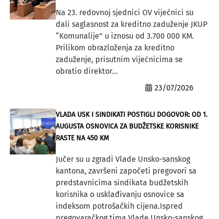
Na 23. redovnoj sjednici OV vijećnici su
dali saglasnost za kreditno zaduženje JKUP
“Komunalije” u iznosu od 3.700 000 KM.
Prilikom obrazloženja za kreditno
zaduženje, prisutnim vijećnicima se
obratio direktor...
23/07/2026
VLADA USK I SINDIKATI POSTIGLI DOGOVOR: OD 1.
AUGUSTA OSNOVICA ZA BUDŽETSKE KORISNIKE
RASTE NA 450 KM
Jučer su u zgradi Vlade Unsko-sanskog
kantona, završeni započeti pregovori sa
predstavnicima sindikata budžetskih
korisnika o usklađivanju osnovice sa
indeksom potrošačkih cijena.Ispred
pregovaračkog tima Vlade Unsko-sanskog