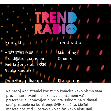
Kontakt
Trend radio
+ 387 37 831 408
Marketing
trend@trendradio.ba
O nama
Fadila Šeriča bb, 77230
Velika Kladuša
Preuzmi aplikaciju
Pratite nas
Na našoj web stranici koristimo kolačiće kako bismo vam
pružili najrelevantnije iskustvo pamćenjem vaših
preferencija i ponovljenih posjeta. Klikom na “Prihvati
sve” pristajete na korištenje SVIH kolačića. Međutim,
možete posjetiti "Postavke kolačića" kako biste dali