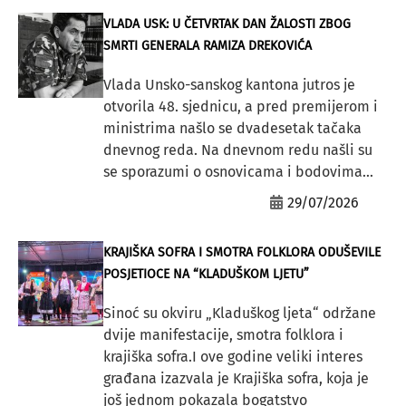
VLADA USK: U ČETVRTAK DAN ŽALOSTI ZBOG
SMRTI GENERALA RAMIZA DREKOVIĆA
Vlada Unsko-sanskog kantona jutros je
otvorila 48. sjednicu, a pred premijerom i
ministrima našlo se dvadesetak tačaka
dnevnog reda. Na dnevnom redu našli su
se sporazumi o osnovicama i bodovima...
29/07/2026
KRAJIŠKA SOFRA I SMOTRA FOLKLORA ODUŠEVILE
POSJETIOCE NA “KLADUŠKOM LJETU”
Sinoć su okviru „Kladuškog ljeta“ održane
dvije manifestacije, smotra folklora i
krajiška sofra.I ove godine veliki interes
građana izazvala je Krajiška sofra, koja je
još jednom pokazala bogatstvo