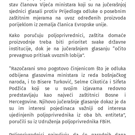
stav članova Vijeća ministara koji su na jučerašnjoj
sjednici glasali protiv Prijedloga odluke o posebnim
zaštitnim mjerama na uvoz određenih proizvoda
porijeklom iz zemalja članica Evropske unije.
Kako poručuju poljoprivrednici, zaštita domaće
proizvodnje treba biti prioritet svake državne
institucije, dok je na jučerašnjem glasanju “očito
prevagnuo pritisak uvoznih lobija”.
“Razočarani smo pogotovo činjenicom što je odluka
odbijena glasovima ministara iz reda bošnjačkog
naroda, i to Bisere Turković, Selme Cikotića i Sifeta
Podžića koji se u svojim izjavama redovno
predstavljaju kao najveći zaštitnici Bosne i
Hercegovine. Njihovo jučerašnje glasanje dokaz je da
su im interesi pojedinaca važniji od interesa
ujedinjenih poljoprivrednika iz oba bh. entiteta”,
poručili su iz Udruženja poljoprivrednika FBiH.
Poljoprivrednici najavljuju da će narednih dana