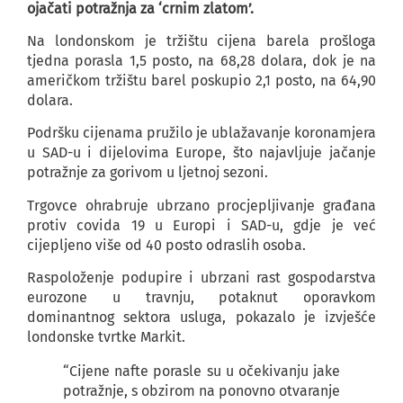
ojačati potražnja za ‘crnim zlatom’.
Na londonskom je tržištu cijena barela prošloga
tjedna porasla 1,5 posto, na 68,28 dolara, dok je na
američkom tržištu barel poskupio 2,1 posto, na 64,90
dolara.
Podršku cijenama pružilo je ublažavanje koronamjera
u SAD-u i dijelovima Europe, što najavljuje jačanje
potražnje za gorivom u ljetnoj sezoni.
Trgovce ohrabruje ubrzano procjepljivanje građana
protiv covida 19 u Europi i SAD-u, gdje je već
cijepljeno više od 40 posto odraslih osoba.
Raspoloženje podupire i ubrzani rast gospodarstva
eurozone u travnju, potaknut oporavkom
dominantnog sektora usluga, pokazalo je izvješće
londonske tvrtke Markit.
“Cijene nafte porasle su u očekivanju jake
potražnje, s obzirom na ponovno otvaranje