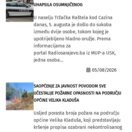
UHAPSILA OSUMNJIČENOG
U naselju Tržačka Raštela kod Cazina
danas, 5. augusta je došlo do sukoba
između dvije osobe, tokom kojeg je
upotrijebljeno hladno oružje. Prema
informacijama za
portal Radiosarajevo.ba iz MUP-a USK,
jedna osoba...
05/08/2026
SAOPĆENJE ZA JAVNOST POVODOM SVE
UČESTALIJE POŽARNE OPASNOSTI NA PODRUČJU
OPĆINE VELIKA KLADUŠA
Usljed porasta broja požara na području
općine Velika Kladuša, koji predstavljaju
kršenje propisa ozabrani nekontrolisanog