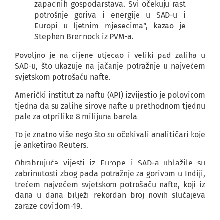
zapadnih gospodarstava. Svi očekuju rast
potrošnje goriva i energije u SAD-u i
Europi u ljetnim mjesecima”, kazao je
Stephen Brennock iz PVM-a.
Povoljno je na cijene utjecao i veliki pad zaliha u
SAD-u, što ukazuje na jačanje potražnje u najvećem
svjetskom potrošaču nafte.
Američki institut za naftu (API) izvijestio je polovicom
tjedna da su zalihe sirove nafte u prethodnom tjednu
pale za otprilike 8 milijuna barela.
To je znatno više nego što su očekivali analitičari koje
je anketirao Reuters.
Ohrabrujuće vijesti iz Europe i SAD-a ublažile su
zabrinutosti zbog pada potražnje za gorivom u Indiji,
trećem najvećem svjetskom potrošaču nafte, koji iz
dana u dana bilježi rekordan broj novih slučajeva
zaraze covidom-19.