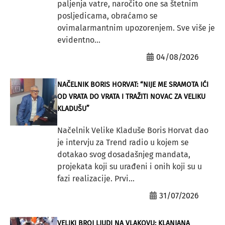
paljenja vatre, naročito one sa štetnim
posljedicama, obraćamo se
ovimalarmantnim upozorenjem. Sve više je
evidentno...
04/08/2026
NAČELNIK BORIS HORVAT: “NIJE ME SRAMOTA IĆI
OD VRATA DO VRATA I TRAŽITI NOVAC ZA VELIKU
KLADUŠU”
Načelnik Velike Kladuše Boris Horvat dao
je intervju za Trend radio u kojem se
dotakao svog dosadašnjeg mandata,
projekata koji su urađeni i onih koji su u
fazi realizacije. Prvi...
31/07/2026
VELIKI BROJ LJUDI NA VLAKOVU: KLANJANA