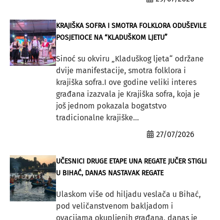
KRAJIŠKA SOFRA I SMOTRA FOLKLORA ODUŠEVILE
POSJETIOCE NA “KLADUŠKOM LJETU”
Sinoć su okviru „Kladuškog ljeta“ održane
dvije manifestacije, smotra folklora i
krajiška sofra.I ove godine veliki interes
građana izazvala je Krajiška sofra, koja je
još jednom pokazala bogatstvo
tradicionalne krajiške...
27/07/2026
UČESNICI DRUGE ETAPE UNA REGATE JUČER STIGLI
U BIHAĆ, DANAS NASTAVAK REGATE
Ulaskom više od hiljadu veslača u Bihać,
pod veličanstvenom bakljadom i
ovacijama okupljenih građana, danas je