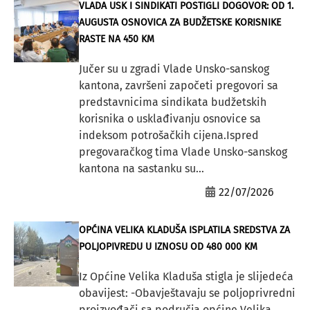
VLADA USK I SINDIKATI POSTIGLI DOGOVOR: OD 1.
AUGUSTA OSNOVICA ZA BUDŽETSKE KORISNIKE
RASTE NA 450 KM
Jučer su u zgradi Vlade Unsko-sanskog
kantona, završeni započeti pregovori sa
predstavnicima sindikata budžetskih
korisnika o usklađivanju osnovice sa
indeksom potrošačkih cijena.Ispred
pregovaračkog tima Vlade Unsko-sanskog
kantona na sastanku su...
22/07/2026
OPĆINA VELIKA KLADUŠA ISPLATILA SREDSTVA ZA
POLJOPIVREDU U IZNOSU OD 480 000 KM
Iz Općine Velika Kladuša stigla je slijedeća
obavijest: -Obavještavaju se poljoprivredni
proizvođači sa područja općine Velika