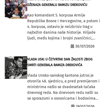
DŽENAZA GENERALU RAMIZU DREKOVIĆU
Kao komandant 5. korpusa Armije
Republike Bosne i Hercegovine, a potom i
4. korpusa, ostavio je neizbrisiv trag u
najtežim danima naše historije. Hiljade
ljudi, među kojima i brojni zvaničnici,...
30/07/2026
VLADA USK: U ČETVRTAK DAN ŽALOSTI ZBOG
SMRTI GENERALA RAMIZA DREKOVIĆA
Vlada Unsko-sanskog kantona jutros je
otvorila 48. sjednicu, a pred premijerom i
ministrima našlo se dvadesetak tačaka
dnevnog reda. Na dnevnom redu našli su
se sporazumi o osnovicama i bodovima...
29/07/2026