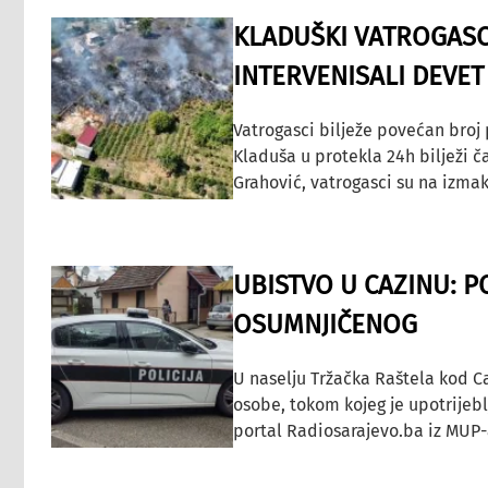
KLADUŠKI VATROGASC
INTERVENISALI DEVET
Vatrogasci bilježe povećan broj
Kladuša u protekla 24h bilježi č
Grahović, vatrogasci su na izmak
UBISTVO U CAZINU: P
OSUMNJIČENOG
U naselju Tržačka Raštela kod C
osobe, tokom kojeg je upotrijeb
portal Radiosarajevo.ba iz MUP-