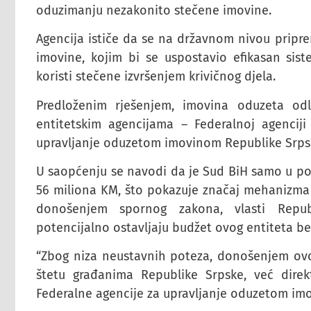
oduzimanju nezakonito stečene imovine.
Agencija ističe da se na državnom nivou prip
imovine, kojim bi se uspostavio efikasan sist
koristi stečene izvršenjem krivičnog djela.
Predloženim rješenjem, imovina oduzeta od
entitetskim agencijama – Federalnoj agencij
upravljanje oduzetom imovinom Republike Srps
U saopćenju se navodi da je Sud BiH samo u pos
56 miliona KM, što pokazuje značaj mehanizma
donošenjem spornog zakona, vlasti Repu
potencijalno ostavljaju budžet ovog entiteta be
“Zbog niza neustavnih poteza, donošenjem ov
štetu građanima Republike Srpske, već direkt
Federalne agencije za upravljanje oduzetom im