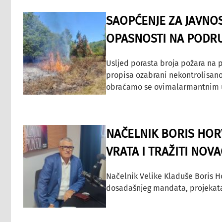
SAOPĆENJE ZA JAVNO
OPASNOSTI NA PODRU
Usljed porasta broja požara na p
propisa ozabrani nekontrolisano
obraćamo se ovimalarmantnim up
NAČELNIK BORIS HORV
VRATA I TRAŽITI NOV
Načelnik Velike Kladuše Boris H
dosadašnjeg mandata, projekata ko