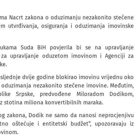
rema Nacrt zakona o oduzimanju nezakonito stečene
em utvrđivanja, osiguranja i oduzimanja imovinske
lukama Suda BiH povjerila bi se na upravljanje
i za upravljanje oduzetom imovinom i Agenciji za
ke.
ljednje dvije godine blokirao imovinu vrijednu oko
 oduzimanja nezakonito stečene imovine. Međutim,
blike Srpske, predvođene Miloradom Dodikom,
z stotina miliona konvertibilnih maraka.
og zakona, Dodik ne samo da nanosi neprocjenjivu
no oštećuje i entitetski budžet”, upozoravaju iz
ovinom.