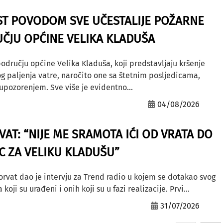
ST POVODOM SVE UČESTALIJE POŽARNE
ČJU OPĆINE VELIKA KLADUŠA
odručju općine Velika Kladuša, koji predstavljaju kršenje
g paljenja vatre, naročito one sa štetnim posljedicama,
ozorenjem. Sve više je evidentno...
04/08/2026
AT: “NIJE ME SRAMOTA IĆI OD VRATA DO
AC ZA VELIKU KLADUŠU”
orvat dao je intervju za Trend radio u kojem se dotakao svog
ji su urađeni i onih koji su u fazi realizacije. Prvi...
31/07/2026