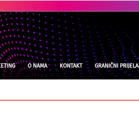
Ubistvo u Cazinu: Policija brzo locirala i uhapsila osumnjičenog
ETING
O NAMA
KONTAKT
GRANIČNI PRIJELA