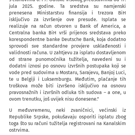
jula 2025. godine. Ta sredstva su namjenski
prenesena Ministarstvu finansija i trezora BiH
isključivo za izvršenje ove presude. Isplata se
realizuje na račun otvoren u Bank of America, a
Centralna banka BiH vrši prijenos sredstava preko
korespondentne banke Deutsche Bank, koja dodatno
sprovodi sve standardne provjere usklađenosti i
validnosti računa. U zahtjevu za isplatu dostavljenom
od strane punomoćnika tužitelja, navedeni su i
dodatni iznosi po osnovu izvršnih postupaka koji se
vode pred sudovima u Mostaru, Sarajevu, Banjoj Luci,
te u Belgiji i Luksemburgu. Međutim, plaćanje tih
troškova može biti izvršeno isključivo na osnovu
pravosnažnih i izvršnih odluka tih sudova – a one, u
ovom trenutku, još uvijek nisu donesene.”
U međuvremenu, neki zvaničnici, većinski iz
Republike Srpske, pokušavaju osporiti isplatu zbog
toga što su računi tužitelja registrovani na Kanalskim
ostrvima.