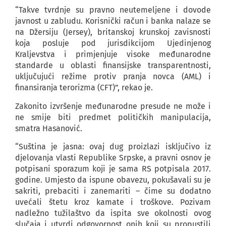
“Takve tvrdnje su pravno neutemeljene i dovode
javnost u zabludu. Korisnički račun i banka nalaze se
na Džersiju (Jersey), britanskoj krunskoj zavisnosti
koja posluje pod jurisdikcijom Ujedinjenog
Kraljevstva i primjenjuje visoke međunarodne
standarde u oblasti finansijske transparentnosti,
uključujući režime protiv pranja novca (AML) i
finansiranja terorizma (CFT)”, rekao je.
Zakonito izvršenje međunarodne presude ne može i
ne smije biti predmet političkih manipulacija,
smatra Hasanović.
“Suština je jasna: ovaj dug proizlazi isključivo iz
djelovanja vlasti Republike Srpske, a pravni osnov je
potpisani sporazum koji je sama RS potpisala 2017.
godine. Umjesto da ispune obavezu, pokušavali su je
sakriti, prebaciti i zanemariti – čime su dodatno
uvećali štetu kroz kamate i troškove. Pozivam
nadležno tužilaštvo da ispita sve okolnosti ovog
slučaja i utvrdi odgovornost onih koji su propustili