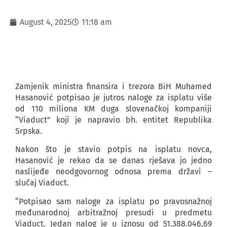
August 4, 2025
11:18 am
Zamjenik ministra finansira i trezora BiH Muhamed
Hasanović potpisao je jutros naloge za isplatu više
od 110 miliona KM duga slovenačkoj kompaniji
“Viaduct” koji je napravio bh. entitet Republika
Srpska.
Nakon što je stavio potpis na isplatu novca,
Hasanović je rekao da se danas rješava jo jedno
naslijeđe neodgovornog odnosa prema državi –
slučaj Viaduct.
“Potpisao sam naloge za isplatu po pravosnažnoj
međunarodnoj arbitražnoj presudi u predmetu
Viaduct. Jedan nalog je u iznosu od 51.388.046,69