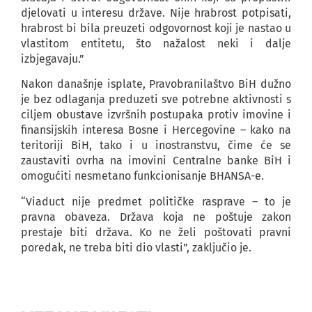
djelovati u interesu države. Nije hrabrost potpisati,
hrabrost bi bila preuzeti odgovornost koji je nastao u
vlastitom entitetu, što nažalost neki i dalje
izbjegavaju.”
Nakon današnje isplate, Pravobranilaštvo BiH dužno
je bez odlaganja preduzeti sve potrebne aktivnosti s
ciljem obustave izvršnih postupaka protiv imovine i
finansijskih interesa Bosne i Hercegovine – kako na
teritoriji BiH, tako i u inostranstvu, čime će se
zaustaviti ovrha na imovini Centralne banke BiH i
omogućiti nesmetano funkcionisanje BHANSA-e.
“Viaduct nije predmet političke rasprave – to je
pravna obaveza. Država koja ne poštuje zakon
prestaje biti država. Ko ne želi poštovati pravni
poredak, ne treba biti dio vlasti”, zaključio je.