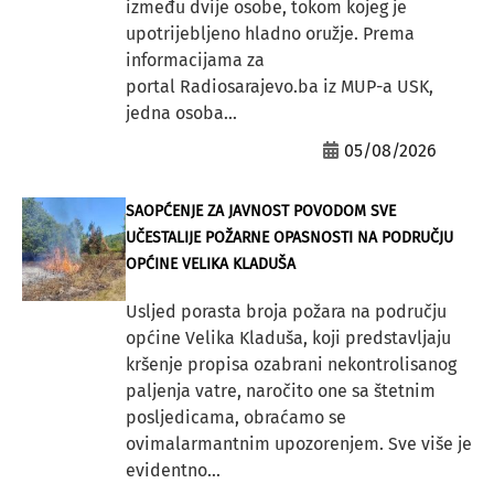
između dvije osobe, tokom kojeg je
upotrijebljeno hladno oružje. Prema
informacijama za
portal Radiosarajevo.ba iz MUP-a USK,
jedna osoba...
05/08/2026
SAOPĆENJE ZA JAVNOST POVODOM SVE
UČESTALIJE POŽARNE OPASNOSTI NA PODRUČJU
OPĆINE VELIKA KLADUŠA
Usljed porasta broja požara na području
općine Velika Kladuša, koji predstavljaju
kršenje propisa ozabrani nekontrolisanog
paljenja vatre, naročito one sa štetnim
posljedicama, obraćamo se
ovimalarmantnim upozorenjem. Sve više je
evidentno...