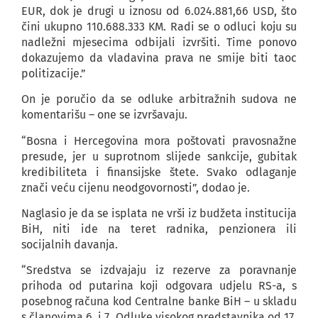
EUR, dok je drugi u iznosu od 6.024.881,66 USD, što
čini ukupno 110.688.333 KM. Radi se o odluci koju su
nadležni mjesecima odbijali izvršiti. Time ponovo
dokazujemo da vladavina prava ne smije biti taoc
politizacije.”
On je poručio da se odluke arbitražnih sudova ne
komentarišu – one se izvršavaju.
“Bosna i Hercegovina mora poštovati pravosnažne
presude, jer u suprotnom slijede sankcije, gubitak
kredibiliteta i finansijske štete. Svako odlaganje
znači veću cijenu neodgovornosti”, dodao je.
Naglasio je da se isplata ne vrši iz budžeta institucija
BiH, niti ide na teret radnika, penzionera ili
socijalnih davanja.
“Sredstva se izdvajaju iz rezerve za poravnanje
prihoda od putarina koji odgovara udjelu RS-a, s
posebnog računa kod Centralne banke BiH – u skladu
s članovima 6. i 7. Odluke visokog predstavnika od 17.