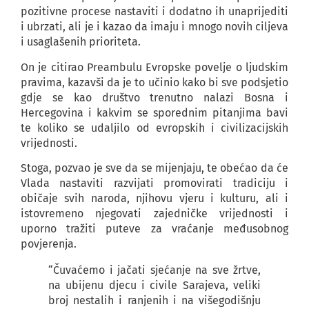
pozitivne procese nastaviti i dodatno ih unaprijediti
i ubrzati, ali je i kazao da imaju i mnogo novih ciljeva
i usaglašenih prioriteta.
On je citirao Preambulu Evropske povelje o ljudskim
pravima, kazavši da je to učinio kako bi sve podsjetio
gdje se kao društvo trenutno nalazi Bosna i
Hercegovina i kakvim se sporednim pitanjima bavi
te koliko se udaljilo od evropskih i civilizacijskih
vrijednosti.
Stoga, pozvao je sve da se mijenjaju, te obećao da će
Vlada nastaviti razvijati promovirati tradiciju i
običaje svih naroda, njihovu vjeru i kulturu, ali i
istovremeno njegovati zajedničke vrijednosti i
uporno tražiti puteve za vraćanje međusobnog
povjerenja.
“Čuvaćemo i jačati sjećanje na sve žrtve,
na ubijenu djecu i civile Sarajeva, veliki
broj nestalih i ranjenih i na višegodišnju