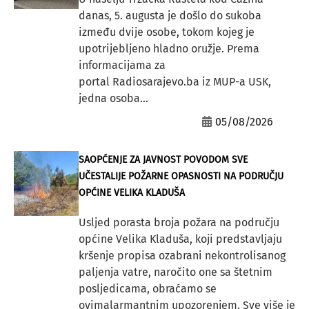
danas, 5. augusta je došlo do sukoba
između dvije osobe, tokom kojeg je
upotrijebljeno hladno oružje. Prema
informacijama za
portal Radiosarajevo.ba iz MUP-a USK,
jedna osoba...
05/08/2026
SAOPĆENJE ZA JAVNOST POVODOM SVE
UČESTALIJE POŽARNE OPASNOSTI NA PODRUČJU
OPĆINE VELIKA KLADUŠA
Usljed porasta broja požara na području
općine Velika Kladuša, koji predstavljaju
kršenje propisa ozabrani nekontrolisanog
paljenja vatre, naročito one sa štetnim
posljedicama, obraćamo se
ovimalarmantnim upozorenjem. Sve više je