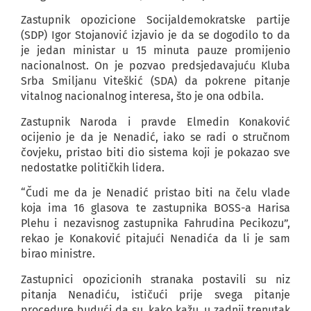
Zastupnik opozicione Socijaldemokratske partije
(SDP) Igor Stojanović izjavio je da se dogodilo to da
je jedan ministar u 15 minuta pauze promijenio
nacionalnost. On je pozvao predsjedavajuću Kluba
Srba Smiljanu Viteškić (SDA) da pokrene pitanje
vitalnog nacionalnog interesa, što je ona odbila.
Zastupnik Naroda i pravde Elmedin Konaković
ocijenio je da je Nenadić, iako se radi o stručnom
čovjeku, pristao biti dio sistema koji je pokazao sve
nedostatke političkih lidera.
“Čudi me da je Nenadić pristao biti na čelu vlade
koja ima 16 glasova te zastupnika BOSS-a Harisa
Plehu i nezavisnog zastupnika Fahrudina Pecikozu”,
rekao je Konaković pitajući Nenadića da li je sam
birao ministre.
Zastupnici opozicionih stranaka postavili su niz
pitanja Nenadiću, ističući prije svega pitanje
procedure budući da su, kako kažu, u zadnji trenutak