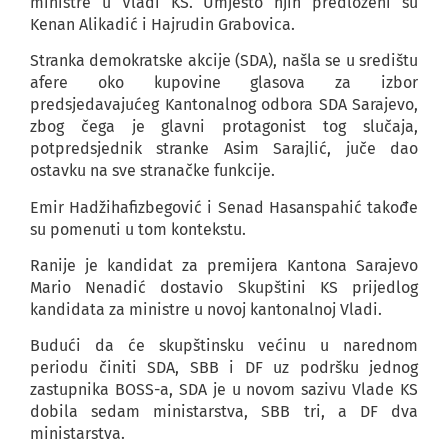
ministre u Vladi KS. Umjesto njih predloženi su
Kenan Alikadić i Hajrudin Grabovica.
Stranka demokratske akcije (SDA), našla se u središtu
afere oko kupovine glasova za izbor
predsjedavajućeg Kantonalnog odbora SDA Sarajevo,
zbog čega je glavni protagonist tog slučaja,
potpredsjednik stranke Asim Sarajlić, juče dao
ostavku na sve stranačke funkcije.
Emir Hadžihafizbegović i Senad Hasanspahić takođe
su pomenuti u tom kontekstu.
Ranije je kandidat za premijera Kantona Sarajevo
Mario Nenadić dostavio Skupštini KS prijedlog
kandidata za ministre u novoj kantonalnoj Vladi.
Budući da će skupštinsku većinu u narednom
periodu činiti SDA, SBB i DF uz podršku jednog
zastupnika BOSS-a, SDA je u novom sazivu Vlade KS
dobila sedam ministarstva, SBB tri, a DF dva
ministarstva.