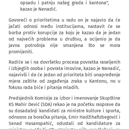
opsadu i patnju našeg grada i kantona”,
kazao je Nenadić.
Govoreći o prioritetima u radu on je najavio da će
jačati odnosi među institucijama, nastavit će se
borba protiv korupcije za koju je kazao da je jedan
od najvećih problema u društvu, a ocijenio je da
javna potrošnja nije smanjena što se mora
promijeniti.
Radiće se i na dovršetku procesa povratka raseljenih
i izbjeglih osoba i povrata imovine, kazao je Nenadić,
najavivši i da će jedan od prioriteta biti unapređenje
mjera zaštite od zagađenja zraka u Kantonu, no u
fokusu rada biće i pitanja mladih.
Predsjednik Komisije za izbor i imenovanje Skupštine
KS Mahir Dević (SDA) rekao je na početku rasprave da
su dosadašnji kandidati za ministre kulture i sporta,
odnosno za boračka pitanja, Emir Hadžihafizbegović i
Senad Hasanspahić, odustali od kandidature za