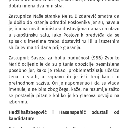
dobili imena dva ministra.
Zastupnica Naše stranke Neira Dizdarević smatra da
je došlo do kršenja odredbi Poslovnika jer su, navela
je, imena novih ministara dostavljena danas na ulazu
u skupštinsku salu, iako Poslovnik predviđa da se
spisak s imenima treba dostaviti 12 ili u izuzetnim
slučajevima tri dana prije glasanja.
Zastupnik Saveza za bolju budućnost (SBB) Zvonko
Marić ocijenio je da su pitanja opozicije besmislena
posebno jer, kako je rekao, problematiziraju učešće
žena u vladi, a zapravo ih je isti broj kao i u
prethodnom sazivu. On je napomenuo i da se vlada
imenuje, a ne bira zbog čega, kaže, ne razumije zašto
se postavlja pitanje koliko je ko glasova osvojio na
izborima.
Hadžihafizbegović i Hasanspahić odustali od
kandidature