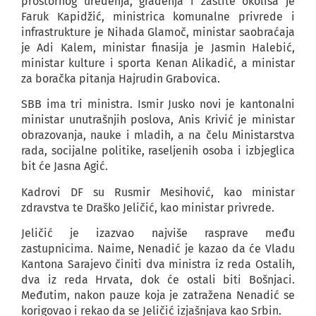
prostornog uređenja, građenja i zaštite okoliša je
Faruk Kapidžić, ministrica komunalne privrede i
infrastrukture je Nihada Glamoč, ministar saobraćaja
je Adi Kalem, ministar finasija je Jasmin Halebić,
ministar kulture i sporta Kenan Alikadić, a ministar
za boračka pitanja Hajrudin Grabovica.
SBB ima tri ministra. Ismir Jusko novi je kantonalni
ministar unutrašnjih poslova, Anis Krivić je ministar
obrazovanja, nauke i mladih, a na čelu Ministarstva
rada, socijalne politike, raseljenih osoba i izbjeglica
bit će Jasna Agić.
Kadrovi DF su Rusmir Mesihović, kao ministar
zdravstva te Draško Jeličić, kao ministar privrede.
Jeličić je izazvao najviše rasprave među
zastupnicima. Naime, Nenadić je kazao da će Vladu
Kantona Sarajevo činiti dva ministra iz reda Ostalih,
dva iz reda Hrvata, dok će ostali biti Bošnjaci.
Međutim, nakon pauze koja je zatražena Nenadić se
korigovao i rekao da se Jeličić izjašnjava kao Srbin.