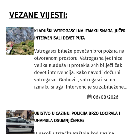
VEZANE VIJESTI:
KLADUŠKI VATROGASCI NA IZMAKU SNAGA, JUČER
INTERVENISALI DEVET PUTA
Vatrogasci bilježe povećan broj požara na
otvorenom prostoru. Vatrogasna jedinica
Velika Kladuša u protekla 24h bilježi čak
devet intervencija. Kako navodi dežurni
vatrogasac Grahović, vatrogasci su na
izmaku snaga. Intervencije su zabilježene...
06/08/2026
UBISTVO U CAZINU: POLICIJA BRZO LOCIRALA I
UHAPSILA OSUMNJIČENOG
U naselju Tržačka Raštela kod Cazina