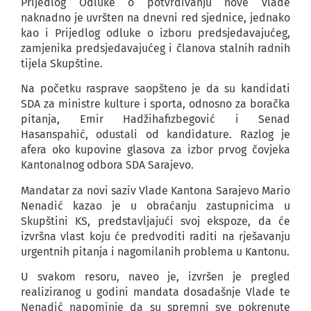
Prijedlog Odluke o potvrđivanju nove vlade
naknadno je uvršten na dnevni red sjednice, jednako
kao i Prijedlog odluke o izboru predsjedavajućeg,
zamjenika predsjedavajućeg i članova stalnih radnih
tijela Skupštine.
Na početku rasprave saopšteno je da su kandidati
SDA za ministre kulture i sporta, odnosno za boračka
pitanja, Emir Hadžihafizbegović i Senad
Hasanspahić, odustali od kandidature. Razlog je
afera oko kupovine glasova za izbor prvog čovjeka
Kantonalnog odbora SDA Sarajevo.
Mandatar za novi saziv Vlade Kantona Sarajevo Mario
Nenadić kazao je u obraćanju zastupnicima u
Skupštini KS, predstavljajući svoj ekspoze, da će
izvršna vlast koju će predvoditi raditi na rješavanju
urgentnih pitanja i nagomilanih problema u Kantonu.
U svakom resoru, naveo je, izvršen je pregled
realiziranog u godini mandata dosadašnje Vlade te
Nenadić napominje da su spremni sve pokrenute