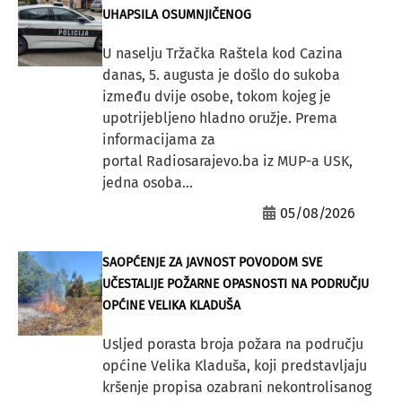
UHAPSILA OSUMNJIČENOG
U naselju Tržačka Raštela kod Cazina
danas, 5. augusta je došlo do sukoba
između dvije osobe, tokom kojeg je
upotrijebljeno hladno oružje. Prema
informacijama za
portal Radiosarajevo.ba iz MUP-a USK,
jedna osoba...
05/08/2026
SAOPĆENJE ZA JAVNOST POVODOM SVE
UČESTALIJE POŽARNE OPASNOSTI NA PODRUČJU
OPĆINE VELIKA KLADUŠA
Usljed porasta broja požara na području
općine Velika Kladuša, koji predstavljaju
kršenje propisa ozabrani nekontrolisanog