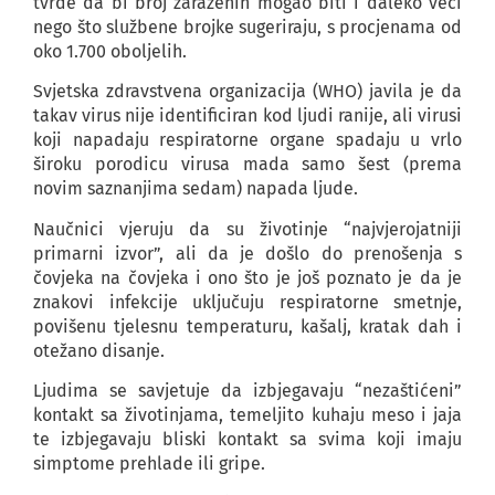
tvrde da bi broj zaraženih mogao biti i daleko veći
nego što službene brojke sugeriraju, s procjenama od
oko 1.700 oboljelih.
Svjetska zdravstvena organizacija (WHO) javila je da
takav virus nije identificiran kod ljudi ranije, ali virusi
koji napadaju respiratorne organe spadaju u vrlo
široku porodicu virusa mada samo šest (prema
novim saznanjima sedam) napada ljude.
Naučnici vjeruju da su životinje “najvjerojatniji
primarni izvor”, ali da je došlo do prenošenja s
čovjeka na čovjeka i ono što je još poznato je da je
znakovi infekcije uključuju respiratorne smetnje,
povišenu tjelesnu temperaturu, kašalj, kratak dah i
otežano disanje.
Ljudima se savjetuje da izbjegavaju “nezaštićeni”
kontakt sa životinjama, temeljito kuhaju meso i jaja
te izbjegavaju bliski kontakt sa svima koji imaju
simptome prehlade ili gripe.