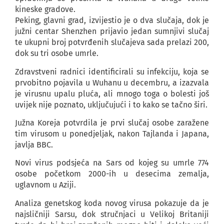
kineske gradove.
Peking, glavni grad, izvijestio je o dva slučaja, dok je
južni centar Shenzhen prijavio jedan sumnjivi slučaj
te ukupni broj potvrđenih slučajeva sada prelazi 200,
dok su tri osobe umrle.
Zdravstveni radnici identificirali su infekciju, koja se
prvobitno pojavila u Wuhanu u decembru, a izazvala
je virusnu upalu pluća, ali mnogo toga o bolesti još
uvijek nije poznato, uključujući i to kako se tačno širi.
Južna Koreja potvrdila je prvi slučaj osobe zaražene
tim virusom u ponedjeljak, nakon Tajlanda i Japana,
javlja BBC.
Novi virus podsjeća na Sars od kojeg su umrle 774
osobe početkom 2000-ih u desecima zemalja,
uglavnom u Aziji.
Analiza genetskog koda novog virusa pokazuje da je
najsličniji Sarsu, dok stručnjaci u Velikoj Britaniji