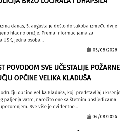
OLICIJA BRZO LOCIRALA I UHAPSILA
azina danas, 5. augusta je došlo do sukoba između dvije
ljeno hladno oružje. Prema informacijama za
a USK, jedna osoba...
05/08/2026
ST POVODOM SVE UČESTALIJE POŽARNE
ČJU OPĆINE VELIKA KLADUŠA
odručju općine Velika Kladuša, koji predstavljaju kršenje
g paljenja vatre, naročito one sa štetnim posljedicama,
ozorenjem. Sve više je evidentno...
04/08/2026