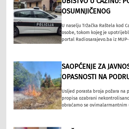
UBISTVO U CAZINU: P
OSUMNJIČENOG
U naselju Tržačka Raštela kod C
osobe, tokom kojeg je upotrijeb
portal Radiosarajevo.ba iz MUP-
SAOPĆENJE ZA JAVNO
OPASNOSTI NA PODRU
Usljed porasta broja požara na p
propisa ozabrani nekontrolisano
obraćamo se ovimalarmantnim up