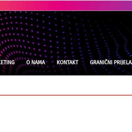
Ubistvo u Cazinu: Policija brzo locirala i uhapsila osumnjičenog
ETING
O NAMA
KONTAKT
GRANIČNI PRIJELA