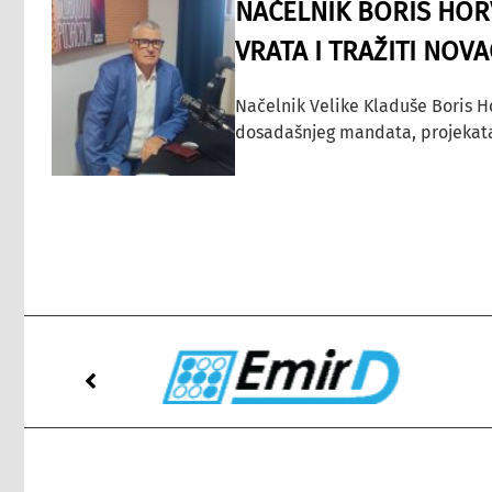
NAČELNIK BORIS HORV
VRATA I TRAŽITI NOV
Načelnik Velike Kladuše Boris H
dosadašnjeg mandata, projekata ko