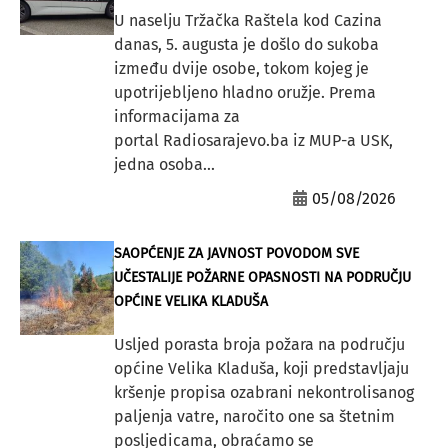
U naselju Tržačka Raštela kod Cazina
danas, 5. augusta je došlo do sukoba
između dvije osobe, tokom kojeg je
upotrijebljeno hladno oružje. Prema
informacijama za
portal Radiosarajevo.ba iz MUP-a USK,
jedna osoba...
05/08/2026
SAOPĆENJE ZA JAVNOST POVODOM SVE
UČESTALIJE POŽARNE OPASNOSTI NA PODRUČJU
OPĆINE VELIKA KLADUŠA
Usljed porasta broja požara na području
općine Velika Kladuša, koji predstavljaju
kršenje propisa ozabrani nekontrolisanog
paljenja vatre, naročito one sa štetnim
posljedicama, obraćamo se