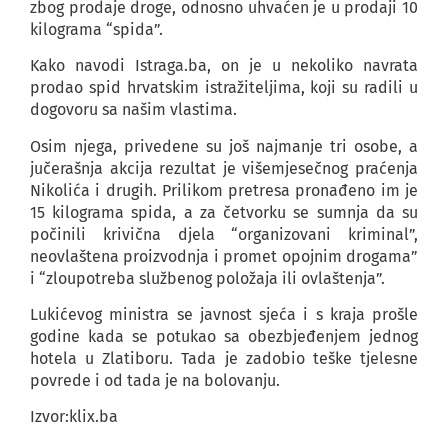
zbog prodaje droge, odnosno uhvaćen je u prodaji 10
kilograma “spida”.
Kako navodi Istraga.ba, on je u nekoliko navrata
prodao spid hrvatskim istražiteljima, koji su radili u
dogovoru sa našim vlastima.
Osim njega, privedene su još najmanje tri osobe, a
jučerašnja akcija rezultat je višemjesečnog praćenja
Nikolića i drugih. Prilikom pretresa pronađeno im je
15 kilograma spida, a za četvorku se sumnja da su
počinili krivična djela “organizovani kriminal”,
neovlaštena proizvodnja i promet opojnim drogama”
i “zloupotreba službenog položaja ili ovlaštenja”.
Lukićevog ministra se javnost sjeća i s kraja prošle
godine kada se potukao sa obezbjeđenjem jednog
hotela u Zlatiboru. Tada je zadobio teške tjelesne
povrede i od tada je na bolovanju.
Izvor:klix.ba