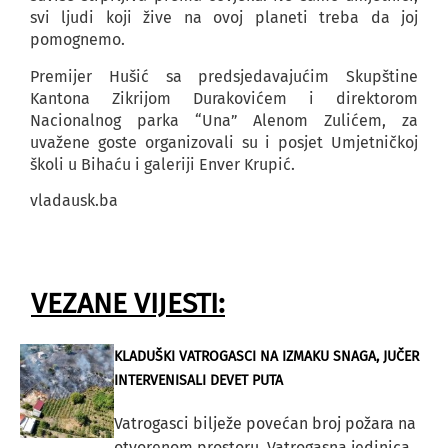
svi ljudi koji žive na ovoj planeti treba da joj
pomognemo.
Premijer Hušić sa predsjedavajućim Skupštine
Kantona Zikrijom Durakovićem i direktorom
Nacionalnog parka “Una” Alenom Zulićem, za
uvažene goste organizovali su i posjet Umjetničkoj
školi u Bihaću i galeriji Enver Krupić.
vladausk.ba
VEZANE VIJESTI:
KLADUŠKI VATROGASCI NA IZMAKU SNAGA, JUČER
INTERVENISALI DEVET PUTA
Vatrogasci bilježe povećan broj požara na
otvorenom prostoru. Vatrogasna jedinica