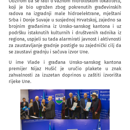
Obzirom da se radi o važnom
hidrološkom lokalitetu,
koji je bio ugrožen zbog pokrenutih građevinskih
radova na izgradnji male hidroelektrane, mještani
Srba i Donje Suvaje u susjednoj Hrvatskoj, zajedno sa
brojnim građanima iz Unsko-sanskog kantona i uz
podršku istaknutih kulturnih i društvenih radnika iz
regiona, uspjeli su tada alarmirati javnost i aktivnosti
za zaustavljanje gradnje postigle su zajednički cilj da
se zaustavi gradnju i sačuva izvor Une.
U ime Vlade i građana Unsko-sanskog kantona
premijer Nijaz Hušić je uručio plakete u znak
zahvalnosti za izuzetan doprinos u zaštiti izvorišta
rijeke Une.