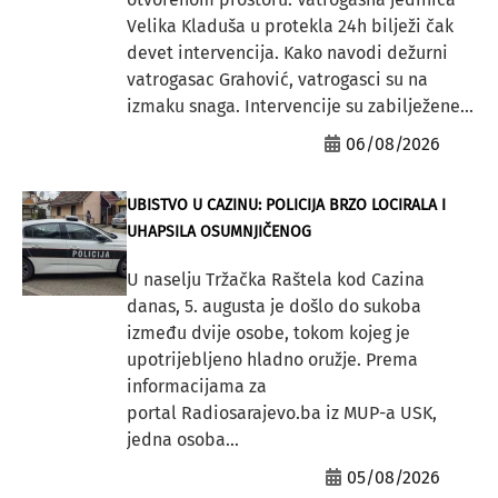
Velika Kladuša u protekla 24h bilježi čak
devet intervencija. Kako navodi dežurni
vatrogasac Grahović, vatrogasci su na
izmaku snaga. Intervencije su zabilježene...
06/08/2026
UBISTVO U CAZINU: POLICIJA BRZO LOCIRALA I
UHAPSILA OSUMNJIČENOG
U naselju Tržačka Raštela kod Cazina
danas, 5. augusta je došlo do sukoba
između dvije osobe, tokom kojeg je
upotrijebljeno hladno oružje. Prema
informacijama za
portal Radiosarajevo.ba iz MUP-a USK,
jedna osoba...
05/08/2026