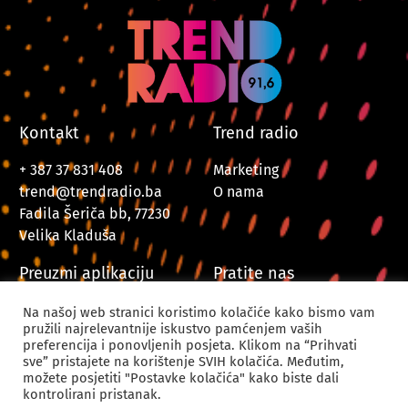
Kontakt
Trend radio
+ 387 37 831 408
Marketing
trend@trendradio.ba
O nama
Fadila Šeriča bb, 77230
Velika Kladuša
Preuzmi aplikaciju
Pratite nas
Na našoj web stranici koristimo kolačiće kako bismo vam
pružili najrelevantnije iskustvo pamćenjem vaših
preferencija i ponovljenih posjeta. Klikom na “Prihvati
sve” pristajete na korištenje SVIH kolačića. Međutim,
možete posjetiti "Postavke kolačića" kako biste dali
kontrolirani pristanak.