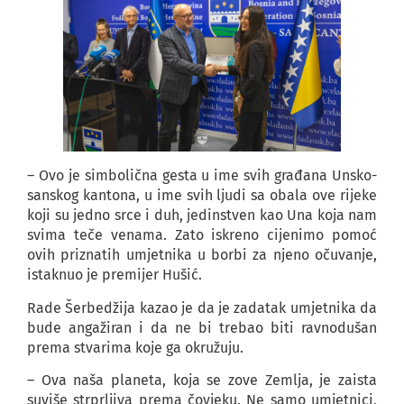
– Ovo je simbolična gesta u ime svih građana Unsko-
sanskog kantona, u ime svih ljudi sa obala ove rijeke
koji su jedno srce i duh, jedinstven kao Una koja nam
svima teče venama. Zato iskreno cijenimo pomoć
ovih priznatih umjetnika u borbi za njeno očuvanje,
istaknuo je premijer Hušić.
Rade Šerbedžija kazao je da je zadatak umjetnika da
bude angažiran i da ne bi trebao biti ravnodušan
prema stvarima koje ga okružuju.
– Ova naša planeta, koja se zove Zemlja, je zaista
suviše strprljiva prema čovjeku. Ne samo umjetnici,