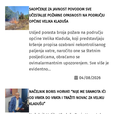
SAOPĆENJE ZA JAVNOST POVODOM SVE
UČESTALIJE POŽARNE OPASNOSTI NA PODRUČJU
OPĆINE VELIKA KLADUŠA
Usljed porasta broja požara na području
općine Velika Kladuša, koji predstavljaju
kršenje propisa ozabrani nekontrolisanog
paljenja vatre, naročito one sa štetnim
posljedicama, obraćamo se
ovimalarmantnim upozorenjem. Sve više je
evidentno...
04/08/2026
NAČELNIK BORIS HORVAT: “NIJE ME SRAMOTA IĆI
OD VRATA DO VRATA I TRAŽITI NOVAC ZA VELIKU
KLADUŠU”