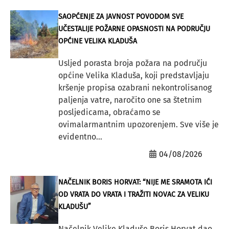
SAOPĆENJE ZA JAVNOST POVODOM SVE
UČESTALIJE POŽARNE OPASNOSTI NA PODRUČJU
OPĆINE VELIKA KLADUŠA
Usljed porasta broja požara na području
općine Velika Kladuša, koji predstavljaju
kršenje propisa ozabrani nekontrolisanog
paljenja vatre, naročito one sa štetnim
posljedicama, obraćamo se
ovimalarmantnim upozorenjem. Sve više je
evidentno...
04/08/2026
NAČELNIK BORIS HORVAT: “NIJE ME SRAMOTA IĆI
OD VRATA DO VRATA I TRAŽITI NOVAC ZA VELIKU
KLADUŠU”
Načelnik Velike Kladuše Boris Horvat dao