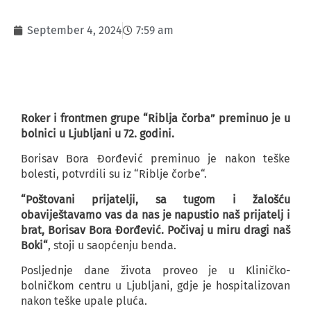
September 4, 2024
7:59 am
Roker i frontmen grupe “Riblja čorba” preminuo je u
bolnici u Ljubljani u 72. godini.
Borisav Bora Đorđević preminuo je nakon teške
bolesti, potvrdili su iz “Riblje čorbe“.
“Poštovani prijatelji, sa tugom i žalošću
obaviještavamo vas da nas je napustio naš prijatelj i
brat, Borisav Bora Đorđević. Počivaj u miru dragi naš
Boki“
, stoji u saopćenju benda.
Posljednje dane života proveo je u Kliničko-
bolničkom centru u Ljubljani, gdje je hospitalizovan
nakon teške upale pluća.