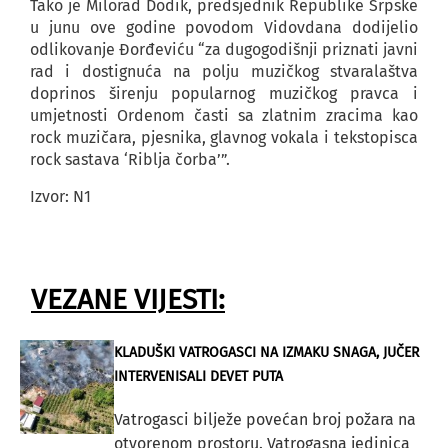
Tako je Milorad Dodik, predsjednik Republike Srpske
u junu ove godine povodom Vidovdana dodijelio
odlikovanje Đorđeviću “za dugogodišnji priznati javni
rad i dostignuća na polju muzičkog stvaralaštva
doprinos širenju popularnog muzičkog pravca i
umjetnosti Ordenom časti sa zlatnim zracima kao
rock muzičara, pjesnika, glavnog vokala i tekstopisca
rock sastava ‘Riblja čorba’”.
Izvor: N1
VEZANE VIJESTI:
KLADUŠKI VATROGASCI NA IZMAKU SNAGA, JUČER
INTERVENISALI DEVET PUTA
Vatrogasci bilježe povećan broj požara na
otvorenom prostoru. Vatrogasna jedinica