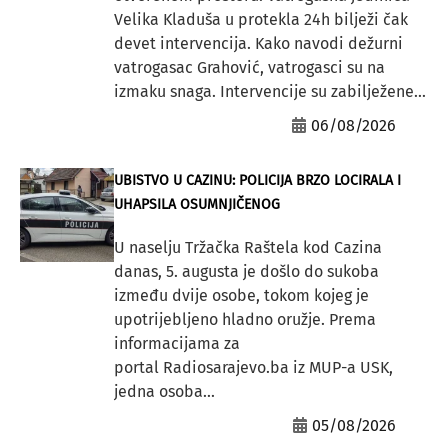
Velika Kladuša u protekla 24h bilježi čak
devet intervencija. Kako navodi dežurni
vatrogasac Grahović, vatrogasci su na
izmaku snaga. Intervencije su zabilježene...
06/08/2026
UBISTVO U CAZINU: POLICIJA BRZO LOCIRALA I
UHAPSILA OSUMNJIČENOG
U naselju Tržačka Raštela kod Cazina
danas, 5. augusta je došlo do sukoba
između dvije osobe, tokom kojeg je
upotrijebljeno hladno oružje. Prema
informacijama za
portal Radiosarajevo.ba iz MUP-a USK,
jedna osoba...
05/08/2026