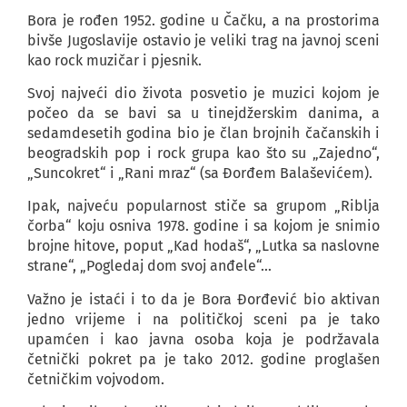
Bora je rođen 1952. godine u Čačku, a na prostorima
bivše Jugoslavije ostavio je veliki trag na javnoj sceni
kao rock muzičar i pjesnik.
Svoj najveći dio života posvetio je muzici kojom je
počeo da se bavi sa u tinejdžerskim danima, a
sedamdesetih godina bio je član brojnih čačanskih i
beogradskih pop i rock grupa kao što su „Zajedno“,
„Suncokret“ i „Rani mraz“ (sa Đorđem Balaševićem).
Ipak, najveću popularnost stiče sa grupom „Riblja
čorba“ koju osniva 1978. godine i sa kojom je snimio
brojne hitove, poput „Kad hodaš“, „Lutka sa naslovne
strane“, „Pogledaj dom svoj anđele“…
Važno je istaći i to da je Bora Đorđević bio aktivan
jedno vrijeme i na političkoj sceni pa je tako
upamćen i kao javna osoba koja je podržavala
četnički pokret pa je tako 2012. godine proglašen
četničkim vojvodom.