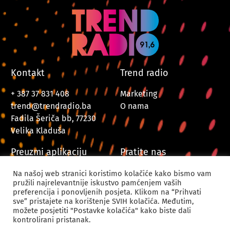
Kontakt
Trend radio
+ 387 37 831 408
Marketing
trend@trendradio.ba
O nama
Fadila Šeriča bb, 77230
Velika Kladuša
Preuzmi aplikaciju
Pratite nas
Na našoj web stranici koristimo kolačiće kako bismo vam
pružili najrelevantnije iskustvo pamćenjem vaših
preferencija i ponovljenih posjeta. Klikom na “Prihvati
sve” pristajete na korištenje SVIH kolačića. Međutim,
možete posjetiti "Postavke kolačića" kako biste dali
kontrolirani pristanak.