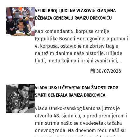
VELIKI BROJ LJUDI NA VLAKOVU: KLANJANA
DŽENAZA GENERALU RAMIZU DREKOVIĆU
Kao komandant 5. korpusa Armije
Republike Bosne i Hercegovine, a potom i
4. korpusa, ostavio je neizbrisiv trag u
najtežim danima naše historije. Hiljade
ljudi, među kojima i brojni zvaničnici,...
30/07/2026
VLADA USK: U ČETVRTAK DAN ŽALOSTI ZBOG
SMRTI GENERALA RAMIZA DREKOVIĆA
Vlada Unsko-sanskog kantona jutros je
otvorila 48. sjednicu, a pred premijerom i
ministrima našlo se dvadesetak tačaka
dnevnog reda. Na dnevnom redu našli su