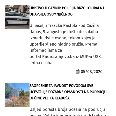
UBISTVO U CAZINU: POLICIJA BRZO LOCIRALA I
UHAPSILA OSUMNJIČENOG
U naselju Tržačka Raštela kod Cazina
danas, 5. augusta je došlo do sukoba
između dvije osobe, tokom kojeg je
upotrijebljeno hladno oružje. Prema
informacijama za
portal Radiosarajevo.ba iz MUP-a USK,
jedna osoba...
05/08/2026
SAOPĆENJE ZA JAVNOST POVODOM SVE
UČESTALIJE POŽARNE OPASNOSTI NA PODRUČJU
OPĆINE VELIKA KLADUŠA
Usljed porasta broja požara na području
općine Velika Kladuša, koji predstavljaju