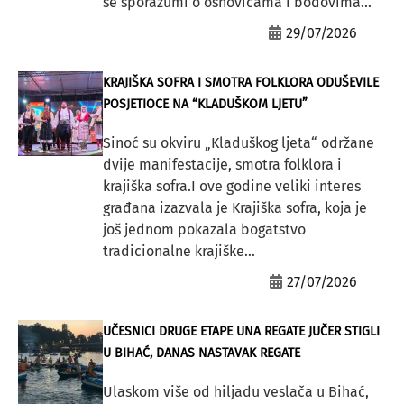
se sporazumi o osnovicama i bodovima...
29/07/2026
KRAJIŠKA SOFRA I SMOTRA FOLKLORA ODUŠEVILE
POSJETIOCE NA “KLADUŠKOM LJETU”
Sinoć su okviru „Kladuškog ljeta“ održane
dvije manifestacije, smotra folklora i
krajiška sofra.I ove godine veliki interes
građana izazvala je Krajiška sofra, koja je
još jednom pokazala bogatstvo
tradicionalne krajiške...
27/07/2026
UČESNICI DRUGE ETAPE UNA REGATE JUČER STIGLI
U BIHAĆ, DANAS NASTAVAK REGATE
Ulaskom više od hiljadu veslača u Bihać,