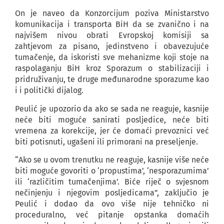
On je naveo da Konzorcijum poziva Ministarstvo
komunikacija i transporta BiH da se zvanično i na
najvišem nivou obrati Evropskoj komisiji sa
zahtjevom za pisano, jedinstveno i obavezujuće
tumačenje, da iskoristi sve mehanizme koji stoje na
raspolaganju BiH kroz Sporazum o stabilizaciji i
pridruživanju, te druge međunarodne sporazume kao
i i politički dijalog.
Peulić je upozorio da ako se sada ne reaguje, kasnije
neće biti moguće sanirati posljedice, neće biti
vremena za korekcije, jer će domaći prevoznici već
biti potisnuti, ugašeni ili primorani na preseljenje.
“Ako se u ovom trenutku ne reaguje, kasnije više neće
biti moguće govoriti o ‘propustima’, ‘nesporazumima’
ili ‘različitim tumačenjima’. Biće riječ o svjesnom
nečinjenju i njegovim posljedicama”, zaključio je
Peulić i dodao da ovo više nije tehničko ni
proceduralno, već pitanje opstanka domaćih