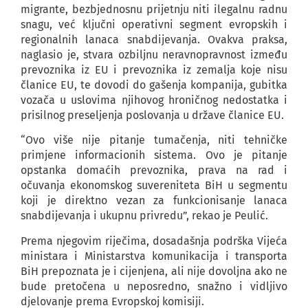
migrante, bezbjednosnu prijetnju niti ilegalnu radnu
snagu, već ključni operativni segment evropskih i
regionalnih lanaca snabdijevanja. Ovakva praksa,
naglasio je, stvara ozbiljnu neravnopravnost između
prevoznika iz EU i prevoznika iz zemalja koje nisu
članice EU, te dovodi do gašenja kompanija, gubitka
vozača u uslovima njihovog hroničnog nedostatka i
prisilnog preseljenja poslovanja u države članice EU.
“Ovo više nije pitanje tumačenja, niti tehničke
primjene informacionih sistema. Ovo je pitanje
opstanka domaćih prevoznika, prava na rad i
očuvanja ekonomskog suvereniteta BiH u segmentu
koji je direktno vezan za funkcionisanje lanaca
snabdijevanja i ukupnu privredu”, rekao je Peulić.
Prema njegovim riječima, dosadašnja podrška Vijeća
ministara i Ministarstva komunikacija i transporta
BiH prepoznata je i cijenjena, ali nije dovoljna ako ne
bude pretočena u neposredno, snažno i vidljivo
djelovanje prema Evropskoj komisiji.