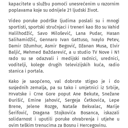
kapacitete u službu pomoći unesrećenim u razornim
poplavama koje su odnijele 21 ljudski život.
Video poruke podrške ljudima poslali su i mnogi
sportisti, sportski stručnjaci i treneri kao što su Vahid
Halilhodžić, Savo Milošević, Lana Pudar, Hasan
Salihamidžić, Gennaro Ivan Gattuso, Ivaylo Petev,
Damir Džumhur, Asmir Begović, Džanan Musa, Elvir
Baljić, Mehmed Baždarević, a u studio TV Nove i N1
rado su se odazvali i medijski radnici, urednici,
voditelji, kolege drugih televizijskih kuća, radio
stanica i portala.
Kako je saopćeno, val dobrote stigao je i do
susjednih zemalja, pa su tako i umjetnici iz Srbije,
Hrvatske i Crne Gore poput Ane Bekute, Snežane
Đurišić, Emine Jahović, Sergeja Ćetkovića, Lepe
Brene, Jelene Rozge, Nataše Bekvalac, Marije
Šerifović, Dragana Stojkovića Bosanca, iskazali
solidarnost i uputili poruke ohrabrenja i utjehe u
ovim teškim trenucima za Bosnu i Hercegovinu.