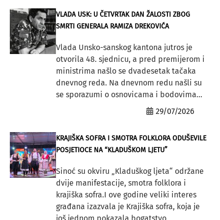
VLADA USK: U ČETVRTAK DAN ŽALOSTI ZBOG
SMRTI GENERALA RAMIZA DREKOVIĆA
Vlada Unsko-sanskog kantona jutros je
otvorila 48. sjednicu, a pred premijerom i
ministrima našlo se dvadesetak tačaka
dnevnog reda. Na dnevnom redu našli su
se sporazumi o osnovicama i bodovima...
29/07/2026
KRAJIŠKA SOFRA I SMOTRA FOLKLORA ODUŠEVILE
POSJETIOCE NA “KLADUŠKOM LJETU”
Sinoć su okviru „Kladuškog ljeta“ održane
dvije manifestacije, smotra folklora i
krajiška sofra.I ove godine veliki interes
građana izazvala je Krajiška sofra, koja je
još jednom pokazala bogatstvo