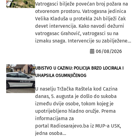
Vatrogasci bilježe povećan broj požara na
otvorenom prostoru. Vatrogasna jedinica
Velika Kladuša u protekla 24h bilježi čak
devet intervencija. Kako navodi dežurni
vatrogasac Grahović, vatrogasci su na
izmaku snaga. Intervencije su zabilježene...
06/08/2026
UBISTVO U CAZINU: POLICIJA BRZO LOCIRALA I
UHAPSILA OSUMNJIČENOG
U naselju Tržačka Raštela kod Cazina
danas, 5. augusta je došlo do sukoba
između dvije osobe, tokom kojeg je
upotrijebljeno hladno oružje. Prema
informacijama za
portal Radiosarajevo.ba iz MUP-a USK,
jedna osoba...