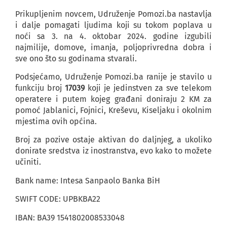
Prikupljenim novcem, Udruženje Pomozi.ba nastavlja
i dalje pomagati ljudima koji su tokom poplava u
noći sa 3. na 4. oktobar 2024. godine izgubili
najmilije, domove, imanja, poljoprivredna dobra i
sve ono što su godinama stvarali.
Podsjećamo, Udruženje Pomozi.ba ranije je stavilo u
funkciju broj
17039
koji je jedinstven za sve telekom
operatere i putem kojeg građani doniraju 2 KM za
pomoć Jablanici, Fojnici, Kreševu, Kiseljaku i okolnim
mjestima ovih općina.
Broj za pozive ostaje aktivan do daljnjeg, a ukoliko
donirate sredstva iz inostranstva, evo kako to možete
učiniti.
Bank name: Intesa Sanpaolo Banka BiH
SWIFT CODE: UPBKBA22
IBAN: BA39 1541802008533048