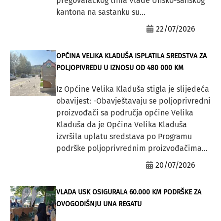
pregovaračkog tima Vlade Unsko-sanskog
kantona na sastanku su...
22/07/2026
OPĆINA VELIKA KLADUŠA ISPLATILA SREDSTVA ZA
POLJOPIVREDU U IZNOSU OD 480 000 KM
Iz Općine Velika Kladuša stigla je slijedeća
obavijest: -Obavještavaju se poljoprivredni
proizvođači sa područja općine Velika
Kladuša da je Općina Velika Kladuša
izvršila uplatu sredstava po Programu
podrške poljoprivrednim proizvođačima...
20/07/2026
VLADA USK OSIGURALA 60.000 KM PODRŠKE ZA
OVOGODIŠNJU UNA REGATU