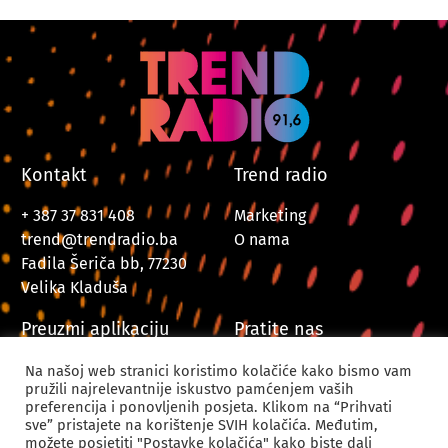
Kontakt
Trend radio
+ 387 37 831 408
Marketing
trend@trendradio.ba
O nama
Fadila Šeriča bb, 77230
Velika Kladuša
Preuzmi aplikaciju
Pratite nas
Na našoj web stranici koristimo kolačiće kako bismo vam
pružili najrelevantnije iskustvo pamćenjem vaših
preferencija i ponovljenih posjeta. Klikom na “Prihvati
sve” pristajete na korištenje SVIH kolačića. Međutim,
možete posjetiti "Postavke kolačića" kako biste dali