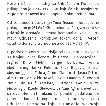
Nove i N1, a u suradnji sa Udruženjem Pomozi.ba
prikupljeno je 1.234.393.33 KM koje će biti usmjerene
za pomoć stanovništvu u poplavljenim područjima.
Od telefonskih poziva građana Bosne i Hercegovine
prikupljeno je 251.646 KM, a tokom večeri, akciji su se
pridružile domaće i strane kompanija, koje su na
račun Udruženja Pomozi.ba tokom dana i večeri
uplatile donacije u vrijednosti od 982.747,33 KM.
U pozivnom centru ove dvije televizije prisustvovale
su brojne javne ličnosti iz Bosne i Hercegovine i
regije. Dino Melin, Sergej Barbarez, Amira
Medunjanin, Hanka Paldum, Enes Begović, Husref
Musemić, Jasna Žalica, Admir Glamočak, Jasna Diklić,
Almir Kurt, dr Bakir Nakaš, Razija Omanović, Vedran
Zubić, dr Reuf Karabeg, Svetlana Cenić, Mirza
Mustafagić, Džejla Glavović, dr Alija Aginčić uveličali
su ovu plemenitu akciju te potakli gledatelje da
putem humanitarnog broja doprinesu radu
Udruženja Pomozi.ba koje je usmjerilo sve svoje